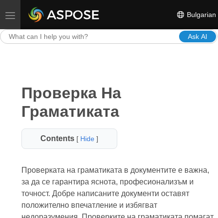
Bulgarian
Toggle navigation
Ask AI
Проверка На
Граматиката
Contents
[
Hide
]
Проверката на граматиката в документите е важна,
за да се гарантира яснота, професионализъм и
точност. Добре написаните документи оставят
положително впечатление и избягват
недоразумения. Проверките на граматиката помагат