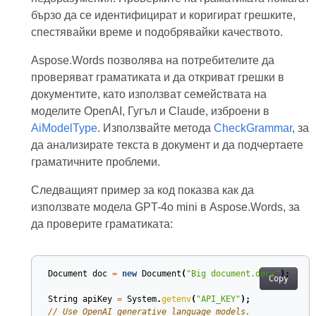
бързо да се идентифицират и коригират грешките,
спестявайки време и подобрявайки качеството.
Aspose.Words позволява на потребителите да
проверяват граматиката и да откриват грешки в
документите, като използват семействата на
моделите OpenAI, Гугъл и Claude, изброени в
AiModelType
. Използвайте метода
CheckGrammar
, за
да анализирате текста в документ и да подчертаете
граматичните проблеми.
Следващият пример за код показва как да
използвате модела GPT-4o mini в Aspose.Words, за
да проверите граматиката:
Document
doc
=
new
Document
(
"Big document.docx"
);
Copy
String
apiKey
=
System
.
getenv
(
"API_KEY"
);
// Use OpenAI generative language models.