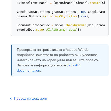
IAiModelText
model
=
(
OpenAiModel
)
AiModel
.
create
(
AiMod
CheckGrammarOptions
grammarOptions
=
new
CheckGrammarO
grammarOptions
.
setImproveStylistics
(
true
);
Document
proofedDoc
=
model
.
checkGrammar
(
doc
,
grammarO
proofedDoc
.
save
(
"AI.AiGrammar.docx"
);
Проверката на граматиката с Aspose.Words
подобрява качеството на работата ви и улеснява
интегрирането на корекцията във вашите проекти.
За повече информация вижте
Java API
documentation
.
Превод на документ