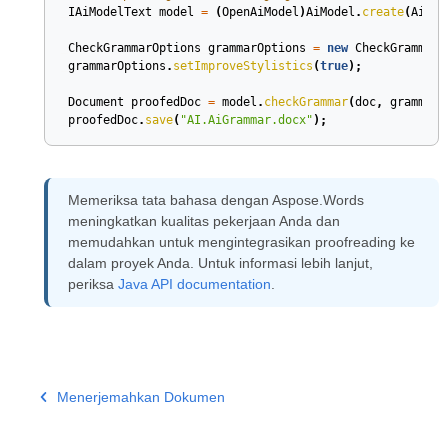
IAiModelText
model
=
(
OpenAiModel
)
AiModel
.
create
(
AiMod
CheckGrammarOptions
grammarOptions
=
new
CheckGrammarO
grammarOptions
.
setImproveStylistics
(
true
);
Document
proofedDoc
=
model
.
checkGrammar
(
doc
,
grammarO
proofedDoc
.
save
(
"AI.AiGrammar.docx"
);
Memeriksa tata bahasa dengan Aspose.Words
meningkatkan kualitas pekerjaan Anda dan
memudahkan untuk mengintegrasikan proofreading ke
dalam proyek Anda. Untuk informasi lebih lanjut,
periksa
Java API documentation
.
Menerjemahkan Dokumen