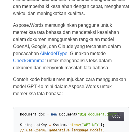
dan memperbaiki kesalahan dengan cepat, menghemat
waktu, dan meningkatkan kualitas.
Aspose.Words memungkinkan pengguna untuk
memeriksa tata bahasa dan mendeteksi kesalahan
dalam dokumen menggunakan rangkaian model
OpenAI, Google, dan Claude yang tercantum dalam
pencacahan
AiModelType
. Gunakan metode
CheckGrammar
untuk menganalisis teks dalam
dokumen dan menyoroti masalah tata bahasa.
Contoh kode berikut menunjukkan cara menggunakan
model GPT-4o mini dalam Aspose.Words untuk
memeriksa tata bahasa:
Document
doc
=
new
Document
(
"Big document.docx"
);
Copy
String
apiKey
=
System
.
getenv
(
"API_KEY"
);
// Use OpenAI generative language models.