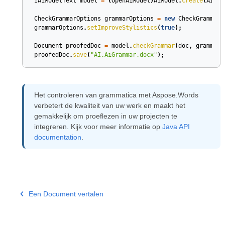
IAiModelText
model
=
(
OpenAiModel
)
AiModel
.
create
(
AiMod
CheckGrammarOptions
grammarOptions
=
new
CheckGrammarO
grammarOptions
.
setImproveStylistics
(
true
);
Document
proofedDoc
=
model
.
checkGrammar
(
doc
,
grammarO
proofedDoc
.
save
(
"AI.AiGrammar.docx"
);
Het controleren van grammatica met Aspose.Words
verbetert de kwaliteit van uw werk en maakt het
gemakkelijk om proeflezen in uw projecten te
integreren. Kijk voor meer informatie op
Java API
documentation
.
Een Document vertalen