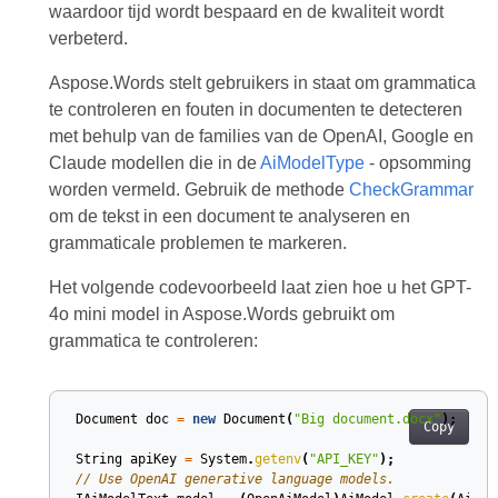
waardoor tijd wordt bespaard en de kwaliteit wordt
verbeterd.
Aspose.Words stelt gebruikers in staat om grammatica
te controleren en fouten in documenten te detecteren
met behulp van de families van de OpenAI, Google en
Claude modellen die in de
AiModelType
- opsomming
worden vermeld. Gebruik de methode
CheckGrammar
om de tekst in een document te analyseren en
grammaticale problemen te markeren.
Het volgende codevoorbeeld laat zien hoe u het GPT-
4o mini model in Aspose.Words gebruikt om
grammatica te controleren:
Document
doc
=
new
Document
(
"Big document.docx"
);
Copy
String
apiKey
=
System
.
getenv
(
"API_KEY"
);
// Use OpenAI generative language models.