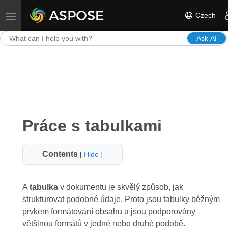
Czech
Toggle navigation
Ask AI
Práce s tabulkami
Contents
[
Hide
]
A
tabulka
v dokumentu je skvělý způsob, jak
strukturovat podobné údaje. Proto jsou tabulky běžným
prvkem formátování obsahu a jsou podporovány
většinou formátů v jedné nebo druhé podobě.