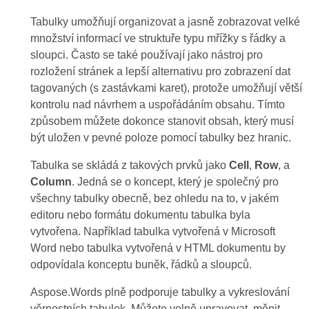
Tabulky umožňují organizovat a jasně zobrazovat velké
množství informací ve struktuře typu mřížky s řádky a
sloupci. Často se také používají jako nástroj pro
rozložení stránek a lepší alternativu pro zobrazení dat
tagovaných (s zastávkami karet), protože umožňují větší
kontrolu nad návrhem a uspořádáním obsahu. Tímto
způsobem můžete dokonce stanovit obsah, který musí
být uložen v pevné poloze pomocí tabulky bez hranic.
Tabulka se skládá z takových prvků jako
Cell
,
Row
, a
Column
. Jedná se o koncept, který je společný pro
všechny tabulky obecně, bez ohledu na to, v jakém
editoru nebo formátu dokumentu tabulka byla
vytvořena. Například tabulka vytvořená v Microsoft
Word nebo tabulka vytvořená v HTML dokumentu by
odpovídala konceptu buněk, řádků a sloupců.
Aspose.Words plně podporuje tabulky a vykreslování
věrnostních tabulek. Můžete volně upravovat, měnit,