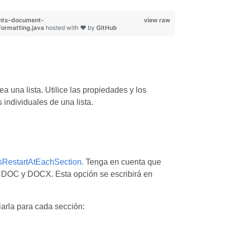
nts-document-
view raw
Formatting.java
hosted with ❤ by
GitHub
a una lista. Utilice las propiedades y los
 individuales de una lista.
sRestartAtEachSection
. Tenga en cuenta que
, DOC y DOCX. Esta opción se escribirá en
iarla para cada sección: