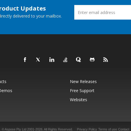
Product Updates
rectly delivered to your mailbox.
ucts
New Releases
 Demos
Free Support
Websites
© Aspose Pty Ltd 2001-2026.
All Rights Reserved.
Privacy Policy
Terms of use
Contact