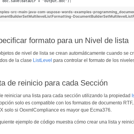
doc.save(dataDir + "output.doc");
mples-src-main-java-com-aspose-words-examples-programming_docume
mentBuilderSetMultilevelListFormatting-DocumentBuilderSetMultilevelList
ecificar formato para un Nivel de lista
bjetos de nivel de lista se crean automáticamente cuando se cre
dos de la clase
ListLevel
para controlar el formato de los niveles
ta de reinicio para cada Sección
 reiniciar una lista para cada sección utilizando la propiedad
I
 opción solo es compatible con los formatos de documento RTF
 solo si OoxmlCompliance es mayor que Ecma376.
guiente ejemplo de código muestra cómo crear una lista y reinic