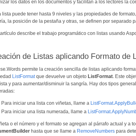
izar los datos en los documentos y facilitan a los lectores la c
lista puede tener hasta 9 niveles y las propiedades de formato, c
ía, la posición de la pestaña y otras, se definen por separado p
artículo describe el trabajo programático con listas usando As
ación de Listas aplicando Formato de 
e.Words permite la creación sencilla de listas aplicando format
iedad
ListFormat
que devuelve un objeto
ListFormat
. Este obje
ista y para aumentar/disminuir la sangría. Hay dos tipos general
radas:
Para iniciar una lista con viñetas, llame a
ListFormat.ApplyBull
Para iniciar una lista numerada, llame a
ListFormat.ApplyNumb
ñeta o el número y el formato se agregan al párrafo actual y a 
mentBuilder
hasta que se llame a
RemoveNumbers
para deten