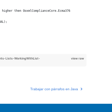
s higher then OoxmlComplianceCore.Ecma376
NAL);
s-Lists-WorkingWithList-
view raw
Trabajar con párrafos en Java