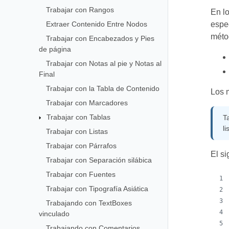
Trabajar con Rangos
En lo
Extraer Contenido Entre Nodos
espec
métod
Trabajar con Encabezados y Pies
de página
Trabajar con Notas al pie y Notas al
Final
Trabajar con la Tabla de Contenido
Los m
Trabajar con Marcadores
Trabajar con Tablas
T
l
Trabajar con Listas
Trabajar con Párrafos
El si
Trabajar con Separación silábica
Trabajar con Fuentes
Trabajar con Tipografía Asiática
Trabajando con TextBoxes
vinculado
Trabajando con Comentarios