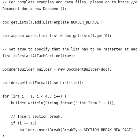
// For complete examples and data files, please go to https://
Document doc = new Document();
doc.getLists().add(ListTemplate.NUMBER_DEFAULT);
com.aspose.words.List list = doc.getLists().get(0);
// Set true to specify that the list has to be restarted at ea
list.isRestartAtEachSection(true);
DocumentBuilder builder = new DocumentBuilder(doc);
builder.getListFormat().setList(list);
for (int i = 1; i < 45; i++) {
    builder.writeln(String.format("List Item " + i));
    // Insert section break.
    if (i == 15)
        builder.insertBreak(BreakType.SECTION_BREAK_NEW_PAGE);
}