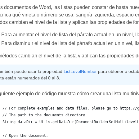
s documentos de Word, las listas pueden constar de hasta nueve
ifica qué viñeta o número se usa, sangría izquierda, espacio entr
os cambian el nivel de la lista y aplican las propiedades de fo
Para aumentar el nivel de lista del párrafo actual en un nivel, 
Para disminuir el nivel de lista del párrafo actual en un nivel, 
étodos cambian el nivel de la lista y aplican las propiedades d
ambién puede usar la propiedad
ListLevelNumber
para obtener o estable
ista están numerados del 0 al 8.
guiente ejemplo de código muestra cómo crear una lista multiniv
// For complete examples and data files, please go to https://
// The path to the documents directory.
String dataDir = Utils.getDataDir(DocumentBuilderSetMultilevel
// Open the document.