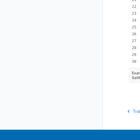
Exa
SetR
Tra