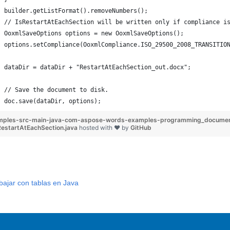
builder.getListFormat().removeNumbers();
// IsRestartAtEachSection will be written only if compliance i
OoxmlSaveOptions options = new OoxmlSaveOptions();
options.setCompliance(OoxmlCompliance.ISO_29500_2008_TRANSITIO
dataDir = dataDir + "RestartAtEachSection_out.docx";
// Save the document to disk.
doc.save(dataDir, options);
mples-src-main-java-com-aspose-words-examples-programming_document
estartAtEachSection.java
hosted with ❤ by
GitHub
bajar con tablas en Java