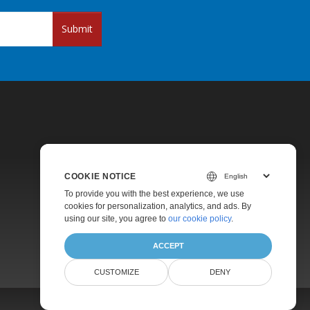
Submit
COOKIE NOTICE
Pricing
To provide you with the best experience, we use
cookies for personalization, analytics, and ads. By
Paid Support
using our site, you agree to
our cookie policy
.
About
ACCEPT
CUSTOMIZE
DENY