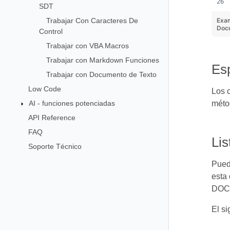
SDT
Trabajar Con Caracteres De
Exa
Docu
Control
Trabajar con VBA Macros
Trabajar con Markdown Funciones
Esp
Trabajar con Documento de Texto
Low Code
Los o
AI - funciones potenciadas
méto
API Reference
FAQ
Lis
Soporte Técnico
Puede
esta
DOCX
El si