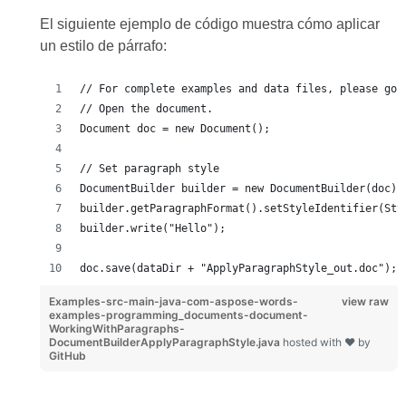
El siguiente ejemplo de código muestra cómo aplicar
un estilo de párrafo:
// For complete examples and data files, please go 
// Open the document.
Document doc = new Document();
// Set paragraph style
DocumentBuilder builder = new DocumentBuilder(doc);
builder.getParagraphFormat().setStyleIdentifier(Sty
builder.write("Hello");
doc.save(dataDir + "ApplyParagraphStyle_out.doc");
Examples-src-main-java-com-aspose-words-
view raw
examples-programming_documents-document-
WorkingWithParagraphs-
DocumentBuilderApplyParagraphStyle.java
hosted with ❤ by
GitHub