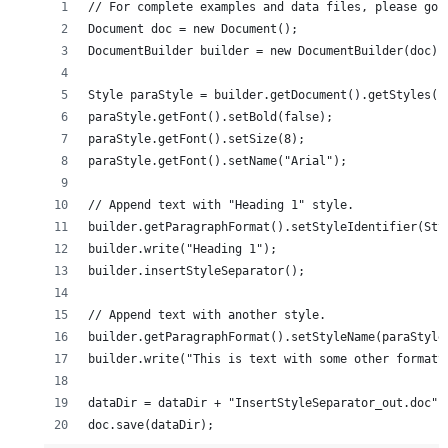
// For complete examples and data files, please go 
Document doc = new Document();
DocumentBuilder builder = new DocumentBuilder(doc);
Style paraStyle = builder.getDocument().getStyles()
paraStyle.getFont().setBold(false);
paraStyle.getFont().setSize(8);
paraStyle.getFont().setName("Arial");
// Append text with "Heading 1" style.
builder.getParagraphFormat().setStyleIdentifier(Sty
builder.write("Heading 1");
builder.insertStyleSeparator();
// Append text with another style.
builder.getParagraphFormat().setStyleName(paraStyle
builder.write("This is text with some other formatt
dataDir = dataDir + "InsertStyleSeparator_out.doc";
doc.save(dataDir);