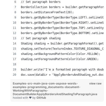
// Set paragraph borders
BorderCollection borders = builder.getParagraphForm
borders.setDistanceFromText(20);
borders.getByBorderType(BorderType.LEFT).setLineSty
borders.getByBorderType(BorderType.RIGHT).setLineSt
borders.getByBorderType(BorderType.TOP).setLineStyl
borders.getByBorderType(BorderType.BOTTOM).setLineS
// Set paragraph shading
Shading shading = builder.getParagraphFormat().getS
shading.setTexture(TextureIndex.TEXTURE_DIAGONAL_CR
shading.setBackgroundPatternColor(Color.YELLOW);
shading.setForegroundPatternColor(Color.GREEN);
builder.write("I'm a formatted paragraph with doubl
doc.save(dataDir + "ApplyBordersAndShading_out.doc"
Examples-src-main-java-com-aspose-words-
view raw
examples-programming_documents-document-
WorkingWithParagraphs-
DocumentBuilderApplyBordersAndShadingToParagraph.java
hosted with ❤ by
GitHub