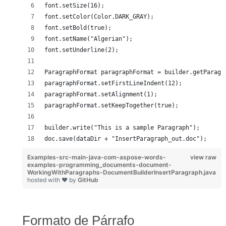
font.setSize(16);
font.setColor(Color.DARK_GRAY);
font.setBold(true);
font.setName("Algerian");
font.setUnderline(2);
ParagraphFormat paragraphFormat = builder.getParagr
paragraphFormat.setFirstLineIndent(12);
paragraphFormat.setAlignment(1);
paragraphFormat.setKeepTogether(true);
builder.write("This is a sample Paragraph");
doc.save(dataDir + "InsertParagraph_out.doc");
Examples-src-main-java-com-aspose-words-
view raw
examples-programming_documents-document-
WorkingWithParagraphs-DocumentBuilderInsertParagraph.java
hosted with ❤ by
GitHub
Formato de Párrafo