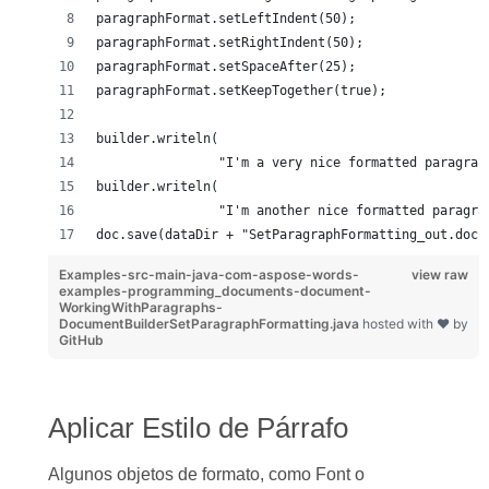
paragraphFormat.setLeftIndent(50);
paragraphFormat.setRightIndent(50);
paragraphFormat.setSpaceAfter(25);
paragraphFormat.setKeepTogether(true);
builder.writeln(
		"I'm a very nice formatted paragra
builder.writeln(
		"I'm another nice formatted paragr
doc.save(dataDir + "SetParagraphFormatting_out.doc"
Examples-src-main-java-com-aspose-words-
view raw
examples-programming_documents-document-
WorkingWithParagraphs-
DocumentBuilderSetParagraphFormatting.java
hosted with ❤ by
GitHub
Aplicar Estilo de Párrafo
Algunos objetos de formato, como Font o