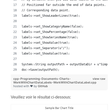
// Positioned far outside the end of data points. L
// Corresponding data point.
labels->set_ShowLeaderLines(true);
labels->set_ShowCategoryName(false);
labels->set_ShowPercentage(false);
labels->set_ShowSeriesName(true);
labels->set_ShowValue(true);
labels->set_Separator(u"/");
labels->set_ShowValue(true);
System::String outputPath = outputDataDir + u"Simpl
doc->Save(outputPath);
cpp-Programming-Documents-Charts-
view raw
WorkWithChartDataLabels-WorkWithChartDataLabel.cpp
hosted with ❤ by
GitHub
Veuillez voir le résultat ci-dessous: