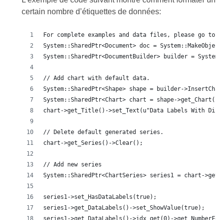
certain nombre d’étiquettes de données:
For complete examples and data files, please go to 
System::SharedPtr<Document> doc = System::MakeObjec
System::SharedPtr<DocumentBuilder> builder = System
// Add chart with default data.
System::SharedPtr<Shape> shape = builder->InsertCha
System::SharedPtr<Chart> chart = shape->get_Chart()
chart->get_Title()->set_Text(u"Data Labels With Dif
// Delete default generated series.
chart->get_Series()->Clear();
// Add new series
System::SharedPtr<ChartSeries> series1 = chart->get
series1->set_HasDataLabels(true);
series1->get_DataLabels()->set_ShowValue(true);
series1->get_DataLabels()->idx_get(0)->get_NumberFo