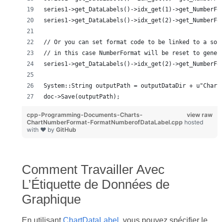
series1->get_DataLabels()->idx_get(1)->get_NumberFo
series1->get_DataLabels()->idx_get(2)->get_NumberFo
// Or you can set format code to be linked to a sou
// in this case NumberFormat will be reset to gener
series1->get_DataLabels()->idx_get(2)->get_NumberFo
System::String outputPath = outputDataDir + u"Chart
doc->Save(outputPath);
cpp-Programming-Documents-Charts-
view raw
ChartNumberFormat-FormatNumberofDataLabel.cpp
hosted
with ❤ by
GitHub
Comment Travailler Avec
L’Étiquette de Données de
Graphique
En utilisant
ChartDataLabel
, vous pouvez spécifier le