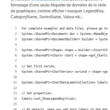
formatage d’une seule étiquette de données de la série
de graphiques, comme afficher / masquer LegendKey,
CategoryName, SeriesName, Valeur etc.:
For complete examples and data files, please go to 
System::SharedPtr<Document> doc = System::MakeObjec
System::SharedPtr<DocumentBuilder> builder = System
System::SharedPtr<Shape> shape = builder->InsertCha
System::SharedPtr<Chart> chart = shape->get_Chart()
// Get first series.
System::SharedPtr<ChartSeries> series0 = shape->get
System::SharedPtr<ChartDataLabelCollection> labels 
// Set properties.
labels->set_ShowLegendKey(true);
// By default, when you add data labels to the data