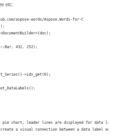
e etc:
hub.com/aspose-words/Aspose.Words-for-C
();
t<DocumentBuilder>(doc);
e::Bar, 432, 252);
et_Series()->idx_get(0);
get_DataLabels();
a pie chart, leader lines are displayed for data labels that are
 create a visual connection between a data label and its