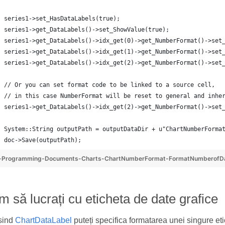
series1->set_HasDataLabels(true);
series1->get_DataLabels()->set_ShowValue(true);
series1->get_DataLabels()->idx_get(0)->get_NumberFormat()->set
series1->get_DataLabels()->idx_get(1)->get_NumberFormat()->set
series1->get_DataLabels()->idx_get(2)->get_NumberFormat()->set
// Or you can set format code to be linked to a source cell,
// in this case NumberFormat will be reset to general and inhe
series1->get_DataLabels()->idx_get(2)->get_NumberFormat()->set
System::String outputPath = outputDataDir + u"ChartNumberForma
doc->Save(outputPath);
-Programming-Documents-Charts-ChartNumberFormat-FormatNumberofDa
 să lucrați cu eticheta de date grafice
sind
ChartDataLabel
puteți specifica formatarea unei singure eti