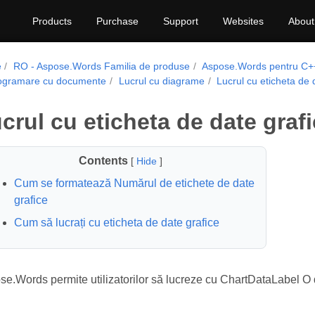
Products
Purchase
Support
Websites
About
e
RO - Aspose.Words Familia de produse
Aspose.Words pentru C+
ogramare cu documente
Lucrul cu diagrame
Lucrul cu eticheta de 
crul cu eticheta de date graf
Contents
[
Hide
]
Cum se formatează Numărul de etichete de date
grafice
Cum să lucrați cu eticheta de date grafice
e.Words permite utilizatorilor să lucreze cu ChartDataLabel O d