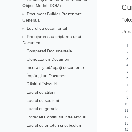
Object Model (DOM)
Cum
Document Builder Prezentare
Folo
Generală
Lucrul cu documentul
Următ
Protejarea sau criptarea unui
Document
Comparați Documentele
Clonează un Document
Inserați și adăugați documente
Împărțiți un Document
Găsiți și înlocuiți
Lucrul cu stiluri
Lucrul cu secțiuni
Lucrul cu gamele
Extrageți Conținutul Între Noduri
Lucrul cu anteturi și subsoluri