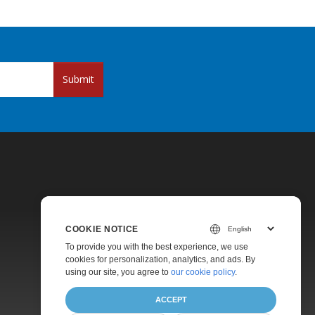
Submit
COOKIE NOTICE
Pricing
To provide you with the best experience, we use
cookies for personalization, analytics, and ads. By
Paid Support
using our site, you agree to
our cookie policy
.
About
ACCEPT