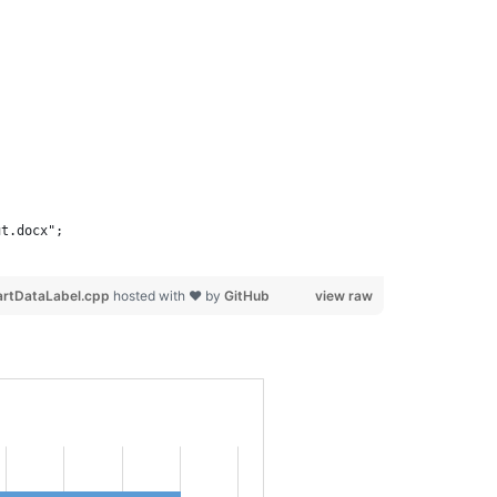
ut.docx";
rtDataLabel.cpp
hosted with ❤ by
GitHub
view raw