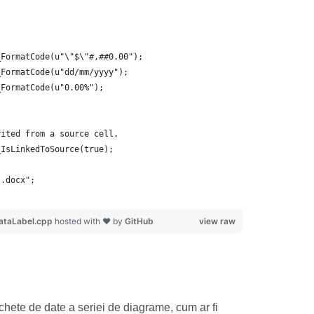
_FormatCode(u"\"$\"#,##0.00");
_FormatCode(u"dd/mm/yyyy");
_FormatCode(u"0.00%");
rited from a source cell.
_IsLinkedToSource(true);
t.docx";
taLabel.cpp
hosted with ❤ by
GitHub
view raw
chete de date a seriei de diagrame, cum ar fi