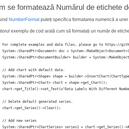
 se formatează Numărul de etichete d
sind
NumberFormat
puteți specifica formatarea numerică a unei 
orul exemplu de cod arată cum să formatați un număr de etiche
For complete examples and data files, please go to https://git
System::SharedPtr<Document> doc = System::MakeObject<Document>
System::SharedPtr<DocumentBuilder> builder = System::MakeObjec
// Add chart with default data.
System::SharedPtr<Shape> shape = builder->InsertChart(ChartTyp
System::SharedPtr<Chart> chart = shape->get_Chart();
chart->get_Title()->set_Text(u"Data Labels With Different Numb
// Delete default generated series.
chart->get_Series()->Clear();
// Add new series
System::SharedPtr<ChartSeries> series1 = chart->get_Series()->