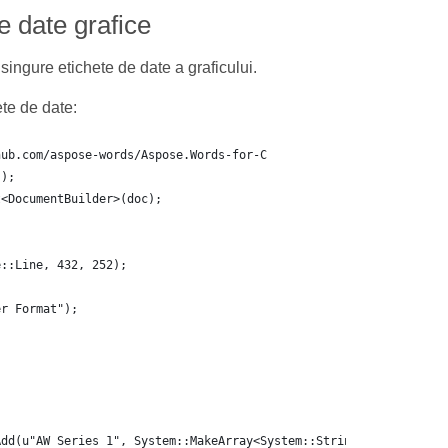
e date grafice
singure etichete de date a graficului.
te de date:
hub.com/aspose-words/Aspose.Words-for-C
();
t<DocumentBuilder>(doc);
e::Line, 432, 252);
er Format");
Add(u"AW Series 1", System::MakeArray<System::String>({u"AW0", u