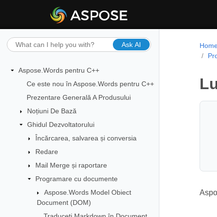
Ask AI
Hom
Pr
Aspose.Words pentru C++
Lu
Ce este nou în Aspose.Words pentru C++
Prezentare Generală A Produsului
Noțiuni De Bază
Ghidul Dezvoltatorului
Încărcarea, salvarea și conversia
Redare
Mail Merge și raportare
Programare cu documente
Aspose.Words Model Obiect
Aspos
Document (DOM)
Traduceți Markdown în Document