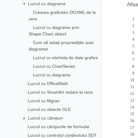
Lucrul cu diagrame
Afiș
Crearea graficelor OOXML de la
zero
Lucrul cu diagrame prin
Shape.Chart obiect
Cum să setați proprietățile axei
diagramei
Lucrul cu eticheta de date grafice
Lucrul cu ChartSeries
Lucrul cu diagrame
Lucrul cu OfficeMath
Lucrul cu SmartArt redare la rece
Lucrul cu filigran
Lucrul cu obiecte OLE
Lucrul cu câmpuri
Lucrul cu câmpurile de formular
Lucrul cu controlul conținutului SDT