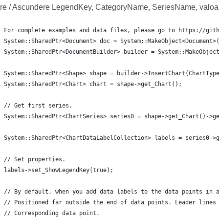
are / Ascundere LegendKey, CategoryName, SeriesName, valoar
For complete examples and data files, please go to https://git
System::SharedPtr<Document> doc = System::MakeObject<Document>
System::SharedPtr<DocumentBuilder> builder = System::MakeObjec
System::SharedPtr<Shape> shape = builder->InsertChart(ChartTyp
System::SharedPtr<Chart> chart = shape->get_Chart();
// Get first series.
System::SharedPtr<ChartSeries> series0 = shape->get_Chart()->g
System::SharedPtr<ChartDataLabelCollection> labels = series0->
// Set properties.
labels->set_ShowLegendKey(true);
// By default, when you add data labels to the data points in 
// Positioned far outside the end of data points. Leader lines
// Corresponding data point.