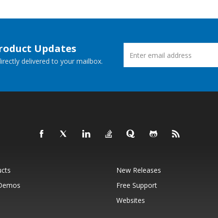
Product Updates
rectly delivered to your mailbox.
ucts
New Releases
 Demos
Free Support
Websites