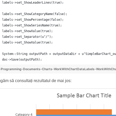
labels->set_ShowLeaderLines(true);
labels->set_ShowCategoryName(false);
labels->set_ShowPercentage(false);
labels->set_ShowSeriesName(true);
labels->set_ShowValue(true);
labels->set_Separator(u"/");
labels->set_ShowValue(true);
System::String outputPath = outputDataDir + u"SimpleBarChart_o
doc->Save(outputPath);
-Programming-Documents-Charts-WorkWithChartDataLabels-WorkWithCha
găm să consultați rezultatul de mai jos: