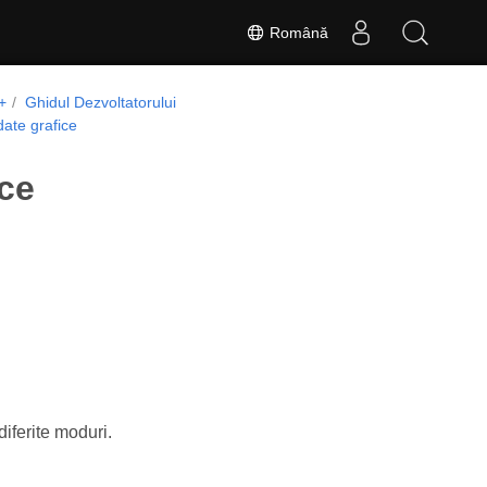
Română
+
Ghidul Dezvoltatorului
date grafice
ice
iferite moduri.