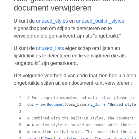
document verwijderen
U kunt de
unused_styles
en
unused_builtin_styles
eigenschappen om stijlen te detecteren en te
verwijderen die gemarkeerd zijn als “ongebruikt.”
U kunt de
unused_lists
eigenschap om lijsten en
lijstdefinities te detecteren en te verwijderen die als
“ongebruikt” zijn gemarkeerd.
Het volgende voorbeeld van code laat zien hoe u alleen
ongebruikte stijlen uit een document kunt verwijderen:
# For complete examples and data files, please go t
doc
=
aw
.
Document
(
docs_base
.
my_dir
+
"Unused styles
# Combined with the built-in styles, the document n
# A custom style is marked as "used" while there is
# formatted in that style. This means that the 4 st
print
(
f"Count of styles before Cleanup: 
{
doc
.
styles