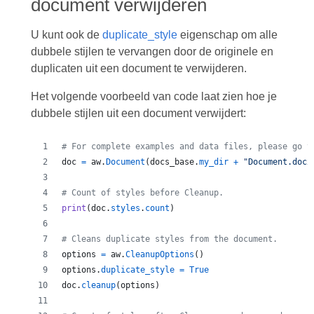
document verwijderen
U kunt ook de
duplicate_style
eigenschap om alle
dubbele stijlen te vervangen door de originele en
duplicaten uit een document te verwijderen.
Het volgende voorbeeld van code laat zien hoe je
dubbele stijlen uit een document verwijdert:
# For complete examples and data files, please go t
doc
=
aw
.
Document
(
docs_base
.
my_dir
+
"Document.docx
# Count of styles before Cleanup.
print
(
doc
.
styles
.
count
)
# Cleans duplicate styles from the document.
options
=
aw
.
CleanupOptions
()
options
.
duplicate_style
=
True
doc
.
cleanup
(
options
)