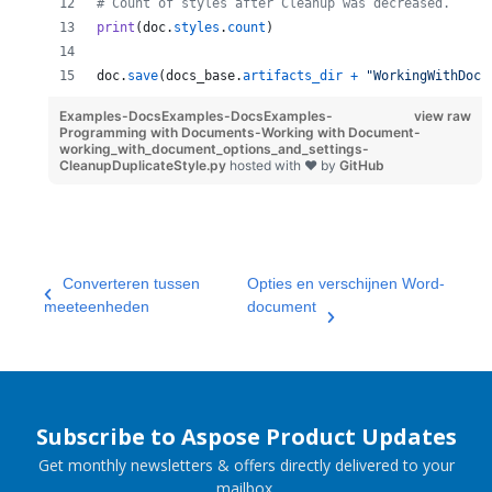
# Count of styles after Cleanup was decreased.
print
(
doc
.
styles
.
count
)
doc
.
save
(
docs_base
.
artifacts_dir
+
"WorkingWithDocu
Examples-DocsExamples-DocsExamples-
view raw
Programming with Documents-Working with Document-
working_with_document_options_and_settings-
CleanupDuplicateStyle.py
hosted with ❤ by
GitHub
Converteren tussen
Opties en verschijnen Word-
meeteenheden
document
Subscribe to Aspose Product Updates
Get monthly newsletters & offers directly delivered to your
mailbox.