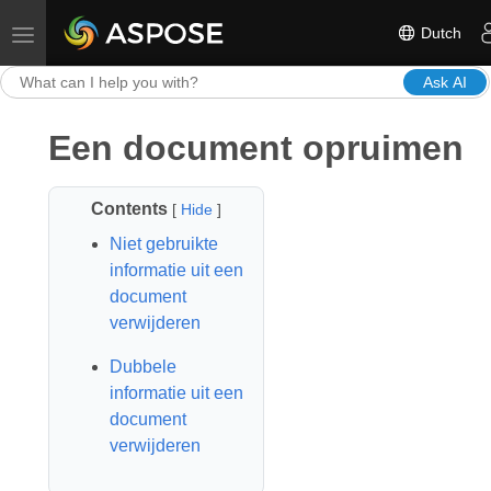
Dutch
Toggle navigation
Ask AI
Een document opruimen
Contents
[
Hide
]
Niet gebruikte
informatie uit een
document
verwijderen
Dubbele
informatie uit een
document
verwijderen