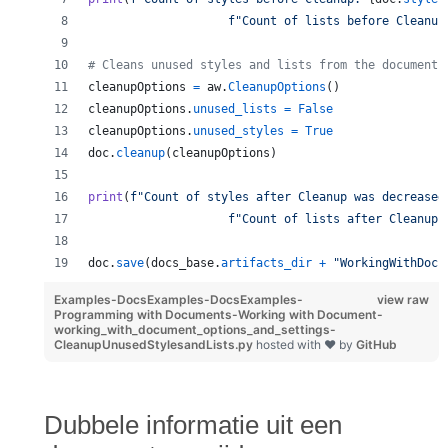
f"Count of lists before Cleanup
# Cleans unused styles and lists from the document 
cleanupOptions
=
aw
.
CleanupOptions
()
cleanupOptions
.
unused_lists
=
False
cleanupOptions
.
unused_styles
=
True
doc
.
cleanup
(
cleanupOptions
)
print
(
f"Count of styles after Cleanup was decreased
f"Count of lists after Cleanup 
doc
.
save
(
docs_base
.
artifacts_dir
+
"WorkingWithDocu
Examples-DocsExamples-DocsExamples-
view raw
Programming with Documents-Working with Document-
working_with_document_options_and_settings-
CleanupUnusedStylesandLists.py
hosted with ❤ by
GitHub
Dubbele informatie uit een