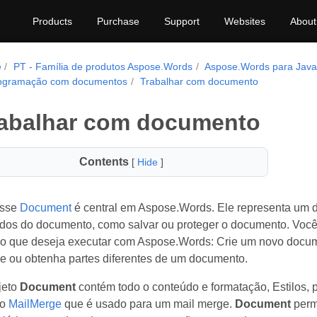
Products
Purchase
Support
Websites
About
e
PT - Família de produtos Aspose.Words
Aspose.Words para Java
ogramação com documentos
Trabalhar com documento
abalhar com documento
Contents
[
Hide
]
asse
Document
é central em Aspose.Words. Ele representa um d
dos do documento, como salvar ou proteger o documento. Você
 o que deseja executar com Aspose.Words: Crie um novo docum
e ou obtenha partes diferentes de um documento.
jeto
Document
contém todo o conteúdo e formatação, Estilos, 
to
MailMerge
que é usado para um mail merge.
Document
perm