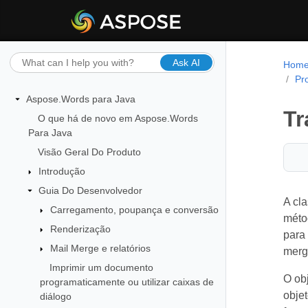
Ask AI
Hom
Pr
Aspose.Words para Java
Tr
O que há de novo em Aspose.Words
Para Java
Visão Geral Do Produto
Introdução
Guia Do Desenvolvedor
A cl
Carregamento, poupança e conversão
méto
Renderização
para
Mail Merge e relatórios
merg
Imprimir um documento
O ob
programaticamente ou utilizar caixas de
obje
diálogo