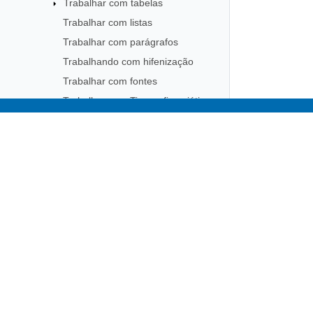
Trabalhar com tabelas
Trabalhar com listas
Trabalhar com parágrafos
Trabalhando com hifenização
Trabalhar com fontes
Trabalhar com Tipografia asiática
Trabalhando com Linked TextBoxes
Subscribe to Aspose 
Trabalhar com comentários
Get monthly newsletters & offers di
Acompanhar alterações num
documento
Trabalhar com formas
Trabalhar com Group Shapes em
documentos do Word
Trabalhar com imagens
Trabalhar com gráficos
Trabalhando com OfficeMath
Trabalhando com SmartArt