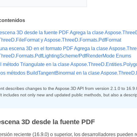
contenidos
 escena 3D desde la fuente PDF
Agrega la clase Aspose.Three
hreeD.FileFormat y Aspose.ThreeD.Formats.PdfFormat
una escena 3D en el formato PDF
Agrega la clase Aspose.Thr
ThreeD.Formats.PdfLightingScheme/PdfRenderMode Enums
l método Triangulate en la clase Aspose.ThreeD.Entities.Polyg
os métodos BuildTangentBinormal en la clase Aspose.ThreeD.E
t describes changes to the Aspose.3D API from version 2.1.0 to 16.9.0,
It includes not only new and updated public methods, but also a descri
escena 3D desde la fuente PDF
versión reciente (16.9.0) o superior, los desarrolladores puede