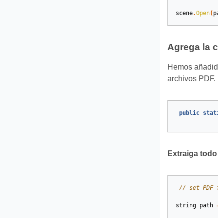
scene
.
Open
(
p
Agrega la 
Hemos añadido 
archivos PDF.
public
stat
Extraiga todo
// set PDF 
string
path