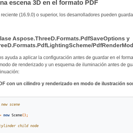
na escena 3D en el formato PDF
 reciente (16.9.0) o superior, los desarrolladores pueden guard
clase Aspose.ThreeD.Formats.PdfSaveOptions y
reeD.Formats.PdfLightingScheme/PdfRenderMo
 ayuda a aplicar la configuración antes de guardar en el form
 modo de renderizado y un esquema de iluminación antes de g
inuación:
F con un cilindro y renderizado en modo de ilustración 
 new scene
=
new
Scene
();
cylinder child node