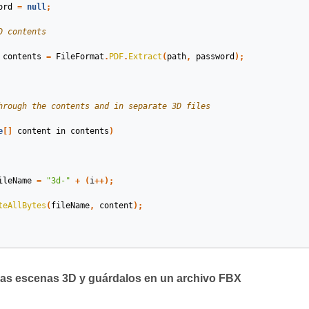
ord
=
null
;
D contents
contents
=
FileFormat
.
PDF
.
Extract
(
path
,
password
);
hrough the contents and in separate 3D files
e
[]
content
in
contents
)
ileName
=
"3d-"
+
(
i
++);
teAllBytes
(
fileName
,
content
);
las escenas 3D y guárdalos en un archivo FBX