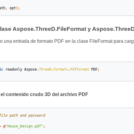
ath
,
opt
);
clase Aspose.ThreeD.FileFormat y Aspose.Three
una entrada de formato PDF en la clase FileFormat para carga
ic
readonly
Aspose
.
ThreeD
.
Formats
.
PdfFormat
PDF
;
 el contenido crudo 3D del archivo PDF
file path and password
=
@
"House_Design.pdf"
;