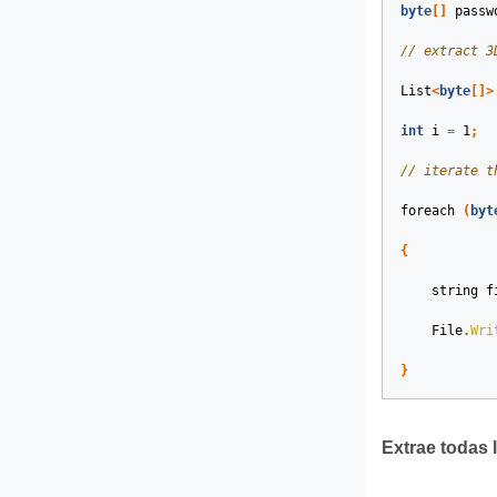
byte
[]
passw
// extract 3
List
<
byte
[]>
int
i
=
1
;
// iterate t
foreach
(
byt
{
string
f
File
.
Wri
}
Extrae todas 