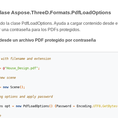
clase Aspose.ThreeD.Formats.PdfLoadOptions
o la clase PdfLoadOptions. Ayuda a cargar contenido desde el
 una contraseña para los PDFs protegidos.
 desde un archivo PDF protegido por contraseña
 with filename and extension 
=
@
"House_Design.pdf"
;
new scene
=
new
Scene
();
ng options and apply password
ns
opt
=
new
PdfLoadOptions
()
{
Password
=
Encoding
.
UTF8
.
GetBytes
e