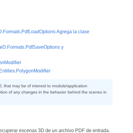
D.Formats.PdfLoadOptions
Agrega la clase
eeD.Formats.PdfSaveOptions y
onModifier
ntities.PolygonModifier
 that may be of interest to module/application
ption of any changes in the behavior behind the scenes in
n recuperar escenas 3D de un archivo PDF de entrada.