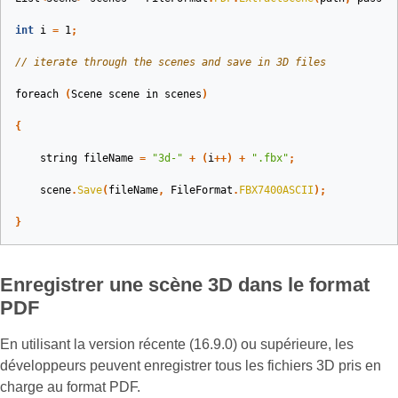
int
i
=
1
;
// iterate through the scenes and save in 3D files
foreach
(
Scene
scene
in
scenes
)
{
string
fileName
=
"3d-"
+
(
i
++)
+
".fbx"
;
scene
.
Save
(
fileName
,
FileFormat
.
FBX7400ASCII
);
}
Enregistrer une scène 3D dans le format
PDF
En utilisant la version récente (16.9.0) ou supérieure, les
développeurs peuvent enregistrer tous les fichiers 3D pris en
charge au format PDF.