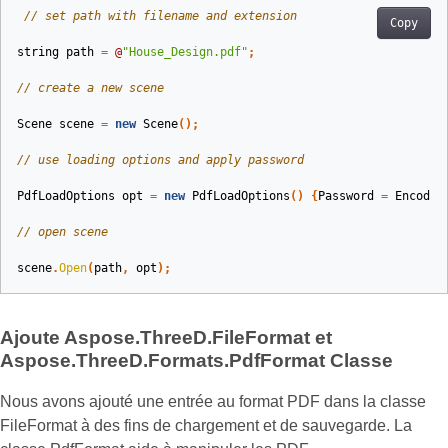
// set path with filename and extension 
Copy
string
path
=
@
"House_Design.pdf"
;
// create a new scene
Scene
scene
=
new
Scene
();
// use loading options and apply password
PdfLoadOptions
opt
=
new
PdfLoadOptions
()
{
Password
=
Encodin
// open scene
scene
.
Open
(
path
,
opt
);
Ajoute Aspose.ThreeD.FileFormat et
Aspose.ThreeD.Formats.PdfFormat Classe
Nous avons ajouté une entrée au format PDF dans la classe
FileFormat à des fins de chargement et de sauvegarde. La