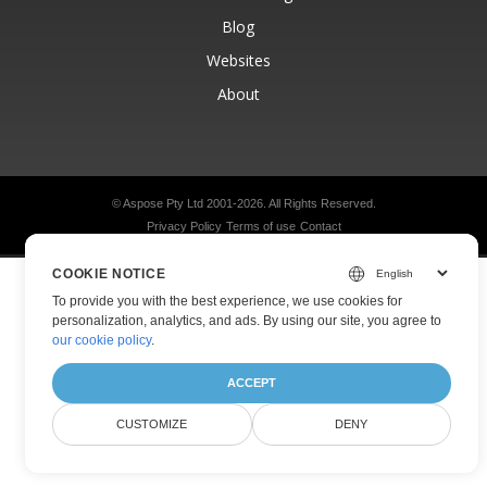
Blog
Websites
About
© Aspose Pty Ltd 2001-2026.
All Rights Reserved.
Privacy Policy
Terms of use
Contact
COOKIE NOTICE
To provide you with the best experience, we use cookies for
personalization, analytics, and ads. By using our site, you agree to
our cookie policy
.
ACCEPT
CUSTOMIZE
DENY