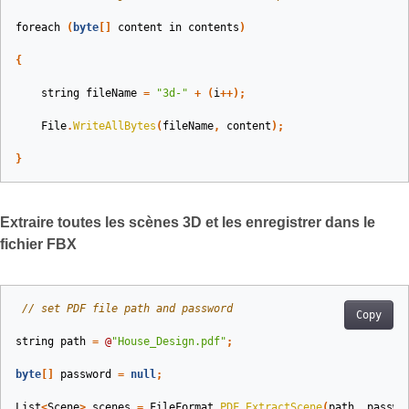
foreach
(
byte
[]
content
in
contents
)
{
string
fileName
=
"3d-"
+
(
i
++);
File
.
WriteAllBytes
(
fileName
,
content
);
}
Extraire toutes les scènes 3D et les enregistrer dans le
fichier FBX
// set PDF file path and password
Copy
string
path
=
@
"House_Design.pdf"
;
byte
[]
password
=
null
;
List
<
Scene
>
scenes
=
FileFormat
.
PDF
.
ExtractScene
(
path
,
passwo