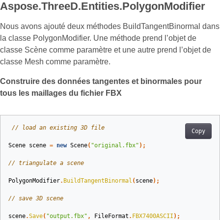
Aspose.ThreeD.Entities.PolygonModifier
Nous avons ajouté deux méthodes BuildTangentBinormal dans
la classe PolygonModifier. Une méthode prend l’objet de
classe Scène comme paramètre et une autre prend l’objet de
classe Mesh comme paramètre.
Construire des données tangentes et binormales pour
tous les maillages du fichier FBX
// load an existing 3D file
Copy
Scene
scene
=
new
Scene
(
"original.fbx"
);
// triangulate a scene
PolygonModifier
.
BuildTangentBinormal
(
scene
);
// save 3D scene
scene
.
Save
(
"output.fbx"
,
FileFormat
.
FBX7400ASCII
);