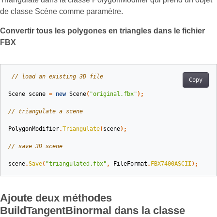
de classe Scène comme paramètre.
Convertir tous les polygones en triangles dans le fichier
FBX
// load an existing 3D file
Copy
Scene
scene
=
new
Scene
(
"original.fbx"
);
// triangulate a scene
PolygonModifier
.
Triangulate
(
scene
);
// save 3D scene
scene
.
Save
(
"triangulated.fbx"
,
FileFormat
.
FBX7400ASCII
);
Ajoute deux méthodes
BuildTangentBinormal dans la classe