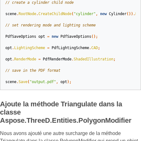
// create a cylinder child node
scene
.
RootNode
.
CreateChildNode
(
"cylinder"
,
new
Cylinder
()).
Ma
// set rendering mode and lighting scheme
PdfSaveOptions
opt
=
new
PdfSaveOptions
();
opt
.
LightingScheme
=
PdfLightingScheme
.
CAD
;
opt
.
RenderMode
=
PdfRenderMode
.
ShadedIllustration
;
// save in the PDF format
scene
.
Save
(
"output.pdf"
,
opt
);
Ajoute la méthode Triangulate dans la
classe
Aspose.ThreeD.Entities.PolygonModifier
Nous avons ajouté une autre surcharge de la méthode
Triangulate dans la classe PolygonModifier qui prend un objet