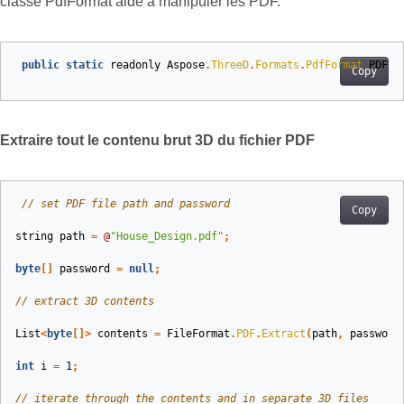
classe PdfFormat aide à manipuler les PDF.
public
static
readonly
Aspose
.
ThreeD
.
Formats
.
PdfFormat
PDF
;
Copy
Extraire tout le contenu brut 3D du fichier PDF
// set PDF file path and password
Copy
string
path
=
@
"House_Design.pdf"
;
byte
[]
password
=
null
;
// extract 3D contents
List
<
byte
[]>
contents
=
FileFormat
.
PDF
.
Extract
(
path
,
password
int
i
=
1
;
// iterate through the contents and in separate 3D files