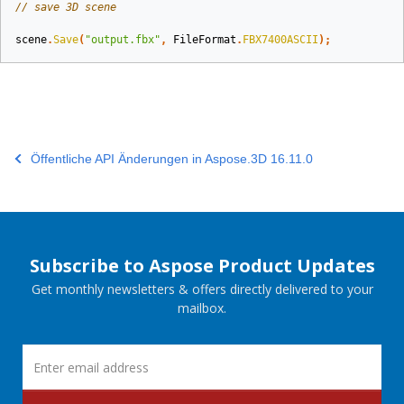
// save 3D scene
scene
.
Save
(
"output.fbx"
,
FileFormat
.
FBX7400ASCII
);
Öffentliche API Änderungen in Aspose.3D 16.11.0
Subscribe to Aspose Product Updates
Get monthly newsletters & offers directly delivered to your
mailbox.