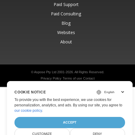
Paid Support
Paid Consulting
Blog
Websites
About
© Aspose Pty Ltd 2001-2026.
All Rights Reserved.
Privacy Policy
Terms of use
Contact
COOKIE NOTICE
To provide you with the best experience, we use cookies for
personalization, analytics, and ads. By using our site, you agree to
our cookie policy
.
ACCEPT
CUSTOMIZE
DENY