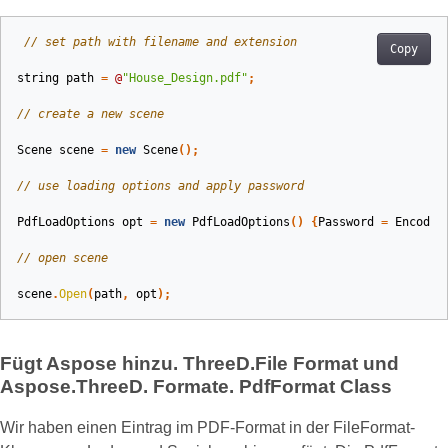
// set path with filename and extension 
Copy
string
path
=
@
"House_Design.pdf"
;
// create a new scene
Scene
scene
=
new
Scene
();
// use loading options and apply password
PdfLoadOptions
opt
=
new
PdfLoadOptions
()
{
Password
=
Encodin
// open scene
scene
.
Open
(
path
,
opt
);
Fügt Aspose hinzu. ThreeD.File Format und
Aspose.ThreeD. Formate. PdfFormat Class
Wir haben einen Eintrag im PDF-Format in der FileFormat-