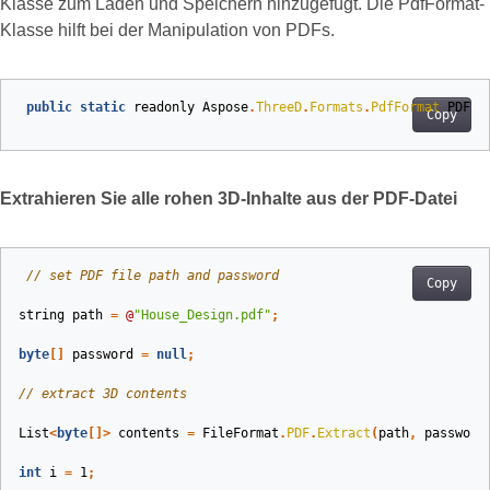
Klasse zum Laden und Speichern hinzugefügt. Die PdfFormat-
Klasse hilft bei der Manipulation von PDFs.
public
static
readonly
Aspose
.
ThreeD
.
Formats
.
PdfFormat
PDF
;
Copy
Extrahieren Sie alle rohen 3D-Inhalte aus der PDF-Datei
// set PDF file path and password
Copy
string
path
=
@
"House_Design.pdf"
;
byte
[]
password
=
null
;
// extract 3D contents
List
<
byte
[]>
contents
=
FileFormat
.
PDF
.
Extract
(
path
,
password
int
i
=
1
;