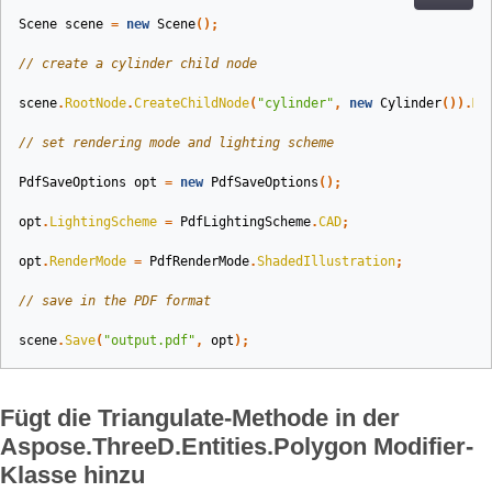
Scene
scene
=
new
Scene
();
// create a cylinder child node
scene
.
RootNode
.
CreateChildNode
(
"cylinder"
,
new
Cylinder
()).
Ma
// set rendering mode and lighting scheme
PdfSaveOptions
opt
=
new
PdfSaveOptions
();
opt
.
LightingScheme
=
PdfLightingScheme
.
CAD
;
opt
.
RenderMode
=
PdfRenderMode
.
ShadedIllustration
;
// save in the PDF format
scene
.
Save
(
"output.pdf"
,
opt
);
Fügt die Triangulate-Methode in der
Aspose.ThreeD.Entities.Polygon Modifier-
Klasse hinzu