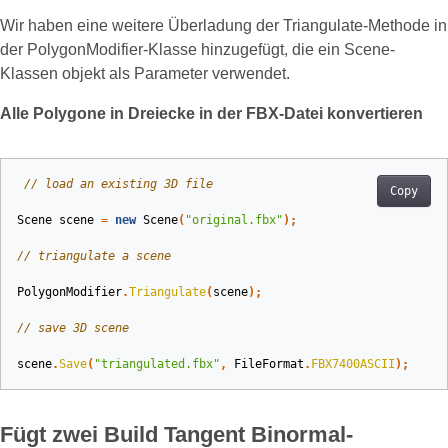
Wir haben eine weitere Überladung der Triangulate-Methode in
der PolygonModifier-Klasse hinzugefügt, die ein Scene-
Klassen objekt als Parameter verwendet.
Alle Polygone in Dreiecke in der FBX-Datei konvertieren
// load an existing 3D file
Copy
Scene
scene
=
new
Scene
(
"original.fbx"
);
// triangulate a scene
PolygonModifier
.
Triangulate
(
scene
);
// save 3D scene
scene
.
Save
(
"triangulated.fbx"
,
FileFormat
.
FBX7400ASCII
);
Fügt zwei Build Tangent Binormal-