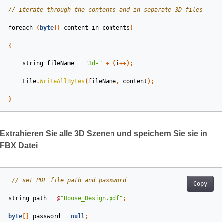
// iterate through the contents and in separate 3D files
foreach
(
byte
[]
content
in
contents
)
{
string
fileName
=
"3d-"
+
(
i
++);
File
.
WriteAllBytes
(
fileName
,
content
);
}
Extrahieren Sie alle 3D Szenen und speichern Sie sie in
FBX Datei
// set PDF file path and password
Copy
string
path
=
@
"House_Design.pdf"
;
byte
[]
password
=
null
;