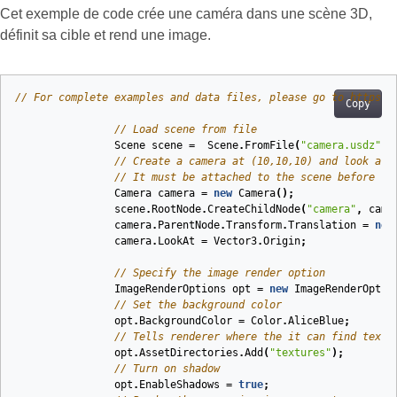
Cet exemple de code crée une caméra dans une scène 3D,
définit sa cible et rend une image.
// For complete examples and data files, please go to https:/
Copy
// Load scene from file
Scene
scene
=
Scene
.
FromFile
(
"camera.usdz"
);
// Create a camera at (10,10,10) and look at 
// It must be attached to the scene before re
Camera
camera
=
new
Camera
();
scene
.
RootNode
.
CreateChildNode
(
"camera"
,
came
camera
.
ParentNode
.
Transform
.
Translation
=
new
camera
.
LookAt
=
Vector3
.
Origin
;
// Specify the image render option
ImageRenderOptions
opt
=
new
ImageRenderOptio
// Set the background color
opt
.
BackgroundColor
=
Color
.
AliceBlue
;
// Tells renderer where the it can find textu
opt
.
AssetDirectories
.
Add
(
"textures"
);
// Turn on shadow
opt
.
EnableShadows
=
true
;