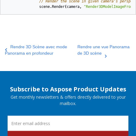
// Render the scene in given camera's perspec
scene
.
Render
(
camera
,
"Render3DModelImageFromC
Rendre 3D Scène avec mode
Rendre une vue Panorama
Panorama en profondeur
de 3D scène
Subscribe to Aspose Product Updates
Get monthly newsletters & offers directly delivered to your
mailbox.