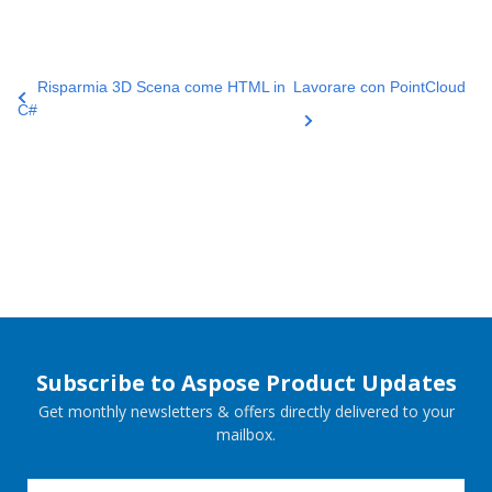
Risparmia 3D Scena come HTML in
Lavorare con PointCloud
C#
Subscribe to Aspose Product Updates
Get monthly newsletters & offers directly delivered to your
mailbox.