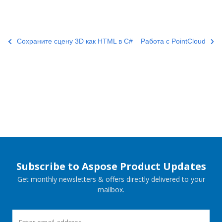
Сохраните сцену 3D как HTML в C#
Работа с PointCloud
Subscribe to Aspose Product Updates
Get monthly newsletters & offers directly delivered to your
mailbox.