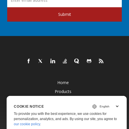
Submit
Home
Products
New Releases
COOKIE NOTICE
Pricing
To provide you with the best experience, we use cookies for
Docs
personalization, analytics, and ads. By using our site, you agree to
our cookie policy
.
Live Demos