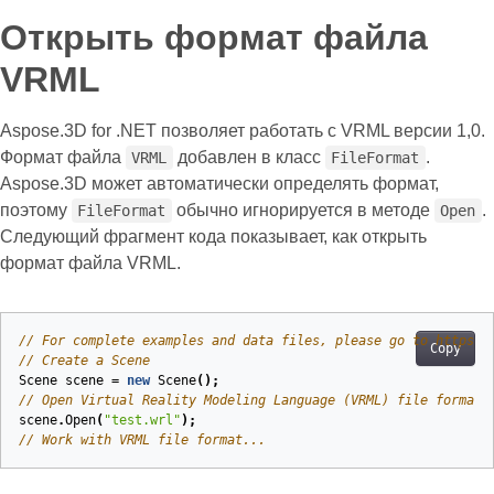
Открыть формат файла
VRML
Aspose.3D for .NET позволяет работать с VRML версии 1,0.
Формат файла
добавлен в класс
.
VRML
FileFormat
Aspose.3D может автоматически определять формат,
поэтому
обычно игнорируется в методе
.
FileFormat
Open
Следующий фрагмент кода показывает, как открыть
формат файла VRML.
// For complete examples and data files, please go to https:/
Copy
// Create a Scene
Scene
scene
=
new
Scene
();
// Open Virtual Reality Modeling Language (VRML) file format
scene
.
Open
(
"test.wrl"
);
// Work with VRML file format...