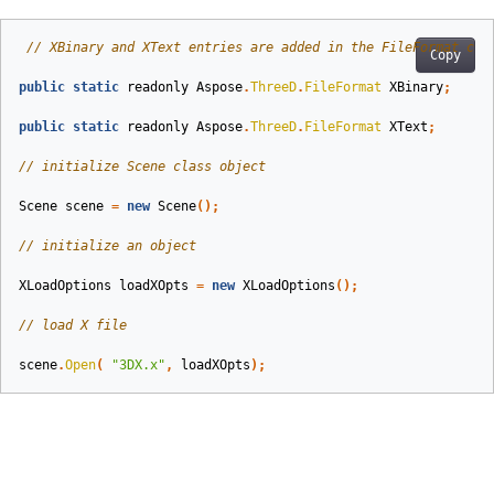
// XBinary and XText entries are added in the FileFormat cla
Copy
public
static
readonly
Aspose
.
ThreeD
.
FileFormat
XBinary
;
public
static
readonly
Aspose
.
ThreeD
.
FileFormat
XText
;
// initialize Scene class object
Scene
scene
=
new
Scene
();
// initialize an object
XLoadOptions
loadXOpts
=
new
XLoadOptions
();
// load X file
scene
.
Open
(
"3DX.x"
,
loadXOpts
);