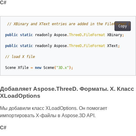
C#
// XBinary and XText entries are added in the FileFormat cla
Copy
public
static
readonly
Aspose
.
ThreeD
.
FileFormat
XBinary
;
public
static
readonly
Aspose
.
ThreeD
.
FileFormat
XText
;
// load X file
Scene
Xfile
=
new
Scene
(
"3D.x"
);
Добавляет Aspose.ThreeD. Форматы. X. Класс
XLoadOptions
Мы добавили класс XLoadOptions. Он помогает
импортировать X-файлы в Aspose.3D API.
C#