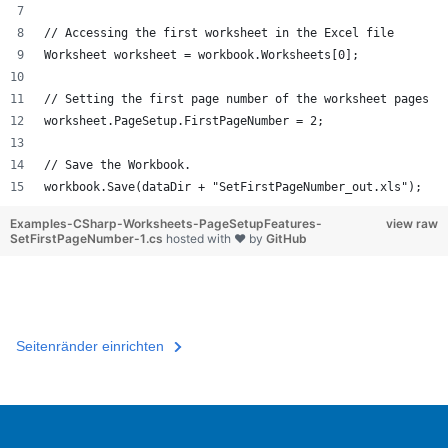
// Accessing the first worksheet in the Excel file
Worksheet worksheet = workbook.Worksheets[0];
// Setting the first page number of the worksheet pages
worksheet.PageSetup.FirstPageNumber = 2;
// Save the Workbook.
workbook.Save(dataDir + "SetFirstPageNumber_out.xls");
Examples-CSharp-Worksheets-PageSetupFeatures-
view raw
SetFirstPageNumber-1.cs
hosted with ❤ by
GitHub
Seitenränder einrichten