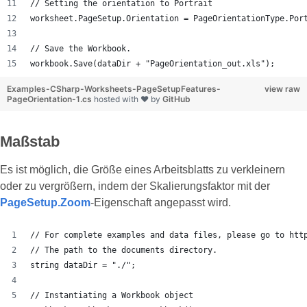
// Setting the orientation to Portrait
worksheet.PageSetup.Orientation = PageOrientationType.Por
// Save the Workbook.
workbook.Save(dataDir + "PageOrientation_out.xls");
Examples-CSharp-Worksheets-PageSetupFeatures-
view raw
PageOrientation-1.cs
hosted with ❤ by
GitHub
Maßstab
Es ist möglich, die Größe eines Arbeitsblatts zu verkleinern
oder zu vergrößern, indem der Skalierungsfaktor mit der
PageSetup.Zoom
-Eigenschaft angepasst wird.
// For complete examples and data files, please go to htt
// The path to the documents directory.
string dataDir = "./";
// Instantiating a Workbook object