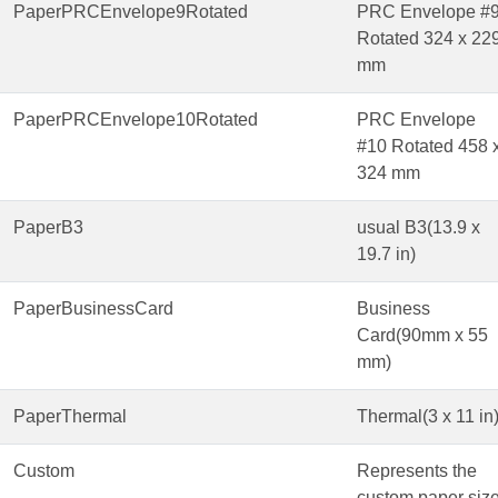
PaperPRCEnvelope9Rotated
PRC Envelope #
Rotated 324 x 22
mm
PaperPRCEnvelope10Rotated
PRC Envelope
#10 Rotated 458 
324 mm
PaperB3
usual B3(13.9 x
19.7 in)
PaperBusinessCard
Business
Card(90mm x 55
mm)
PaperThermal
Thermal(3 x 11 in
Custom
Represents the
custom paper size