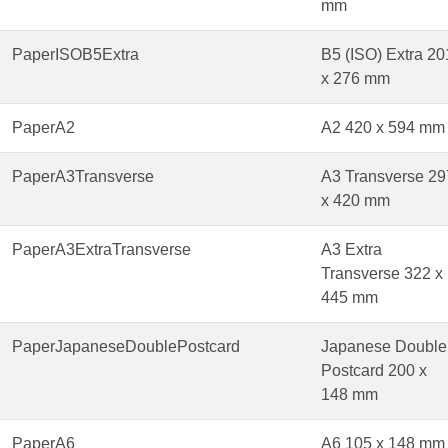
mm
PaperISOB5Extra
B5 (ISO) Extra 20
x 276 mm
PaperA2
A2 420 x 594 mm
PaperA3Transverse
A3 Transverse 29
x 420 mm
PaperA3ExtraTransverse
A3 Extra
Transverse 322 x
445 mm
PaperJapaneseDoublePostcard
Japanese Double
Postcard 200 x
148 mm
PaperA6
A6 105 x 148 mm