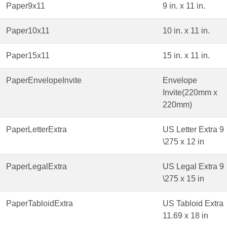
Paper9x11
9 in. x 11 in.
Paper10x11
10 in. x 11 in.
Paper15x11
15 in. x 11 in.
PaperEnvelopeInvite
Envelope
Invite(220mm x
220mm)
PaperLetterExtra
US Letter Extra 9
\275 x 12 in
PaperLegalExtra
US Legal Extra 9
\275 x 15 in
PaperTabloidExtra
US Tabloid Extra
11.69 x 18 in