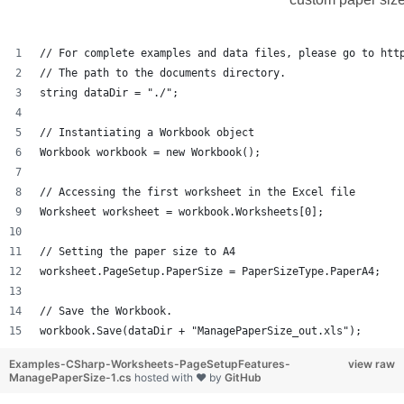
// For complete examples and data files, please go to htt
// The path to the documents directory.
string dataDir = "./";
// Instantiating a Workbook object
Workbook workbook = new Workbook();
// Accessing the first worksheet in the Excel file
Worksheet worksheet = workbook.Worksheets[0];
// Setting the paper size to A4
worksheet.PageSetup.PaperSize = PaperSizeType.PaperA4;
// Save the Workbook.
workbook.Save(dataDir + "ManagePaperSize_out.xls");
Examples-CSharp-Worksheets-PageSetupFeatures-
view raw
ManagePaperSize-1.cs
hosted with ❤ by
GitHub