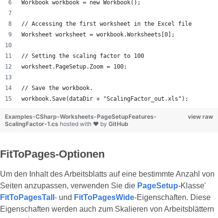
Workbook workbook = new Workbook();
// Accessing the first worksheet in the Excel file
Worksheet worksheet = workbook.Worksheets[0];
// Setting the scaling factor to 100
worksheet.PageSetup.Zoom = 100;
// Save the workbook.
workbook.Save(dataDir + "ScalingFactor_out.xls");
Examples-CSharp-Worksheets-PageSetupFeatures-
view raw
ScalingFactor-1.cs
hosted with ❤ by
GitHub
FitToPages-Optionen
Um den Inhalt des Arbeitsblatts auf eine bestimmte Anzahl von
Seiten anzupassen, verwenden Sie die
PageSetup
-Klasse'
FitToPagesTall
- und
FitToPagesWide
-Eigenschaften. Diese
Eigenschaften werden auch zum Skalieren von Arbeitsblättern