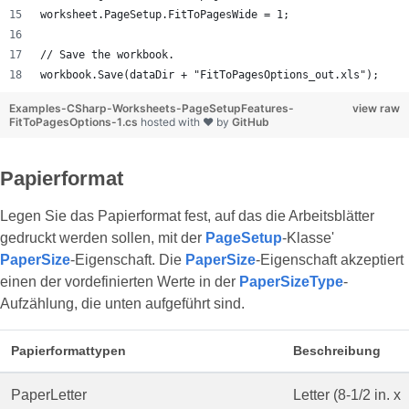
worksheet.PageSetup.FitToPagesWide = 1;
// Save the workbook.
workbook.Save(dataDir + "FitToPagesOptions_out.xls");
Examples-CSharp-Worksheets-PageSetupFeatures-
view raw
FitToPagesOptions-1.cs
hosted with ❤ by
GitHub
Papierformat
Legen Sie das Papierformat fest, auf das die Arbeitsblätter
gedruckt werden sollen, mit der
PageSetup
-Klasse'
PaperSize
-Eigenschaft. Die
PaperSize
-Eigenschaft akzeptiert
einen der vordefinierten Werte in der
PaperSizeType
-
Aufzählung, die unten aufgeführt sind.
Papierformattypen
Beschreibung
PaperLetter
Letter (8-1/2 in. x