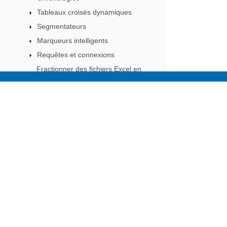
Tableaux croisés dynamiques
Segmentateurs
Marqueurs intelligents
Requêtes et connexions
Fractionner des fichiers Excel en
plusieurs fichiers
Sparklines
Subscribe to Aspose 
Paramètres du classeur
Get monthly newsletters & offers di
Projet de macro
Cartes XML
Métadonnées du classeur
Articles Techniques
Globalisation et localisation
Migration des versions antérieures d
Aspose.Cells
Référence de l API