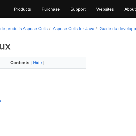
Products
Purchase
Support
Websites
About
 de produits Aspose.Cells
Aspose.Cells for Java
Guide du dévelop
ux
Contents
[
Hide
]
s