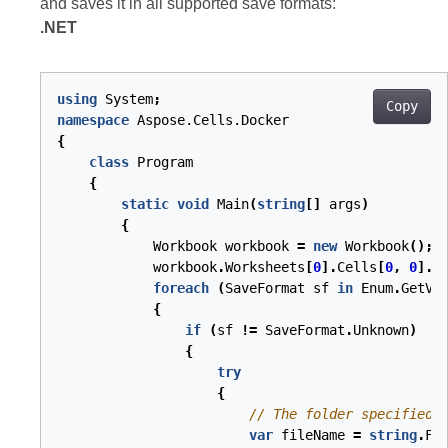
and saves it in all supported save formats:
.NET
using
System
;
Copy
namespace
Aspose.Cells.Docker
{
class
Program
{
static
void
Main
(
string
[]
args
)
{
Workbook
workbook
=
new
Workbook
();
workbook
.
Worksheets
[
0
].
Cells
[
0
,
0
].
P
foreach
(
SaveFormat
sf
in
Enum
.
GetVa
{
if
(
sf
!=
SaveFormat
.
Unknown
)
{
try
{
// The folder specified 
var
fileName
=
string
.
Fo