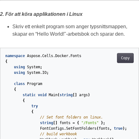
2. För att köra applikationen i Linux
Skriv ett enkelt program som anger typsnittsmappen,
skapar en “Hello World!"-arbetsbok och sparar den.
namespace
Aspose.Cells.Docker.Fonts
Copy
{
using
System
;
using
System.IO
;
class
Program
{
static
void
Main
(
string
[]
args
)
{
try
{
// Set font folders on linux.
string
[]
fonts
=
{
"/Fonts"
};
FontConfigs
.
SetFontFolders
(
fonts
,
true
);
// build workbook