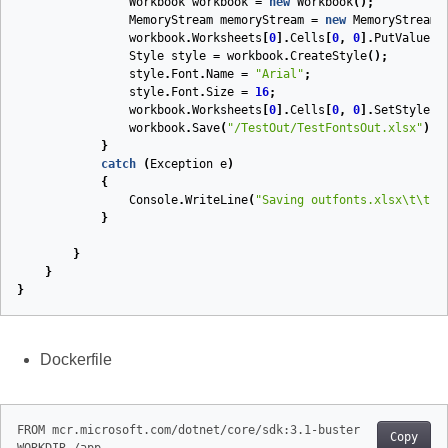
Workbook
workbook
=
new
Workbook
();
MemoryStream
memoryStream
=
new
MemoryStream
(
workbook
.
Worksheets
[
0
].
Cells
[
0
,
0
].
PutValue
(
"
Style
style
=
workbook
.
CreateStyle
();
style
.
Font
.
Name
=
"Arial"
;
style
.
Font
.
Size
=
16
;
workbook
.
Worksheets
[
0
].
Cells
[
0
,
0
].
SetStyle
(
s
workbook
.
Save
(
"/TestOut/TestFontsOut.xlsx"
);
}
catch
(
Exception
e
)
{
Console
.
WriteLine
(
"Saving outfonts.xlsx\t\t[F
}
}
}
}
Dockerfile
FROM mcr.microsoft.com/dotnet/core/sdk:3.1-buster 

Copy
WORKDIR /app
