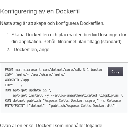
Konfigurering av en Dockerfil
Nästa steg är att skapa och konfigurera Dockerfilen.
Skapa Dockerfilen och placera den bredvid lösningen för
din applikation. Behåll filnamnet utan tillägg (standard).
I Dockerfilen, ange:
FROM mcr.microsoft.com/dotnet/core/sdk:3.1-buster 

Copy
COPY fonts/* /usr/share/fonts/

WORKDIR /app

COPY . ./

RUN apt-get update && \

    apt-get install -y --allow-unauthenticated libgdiplus libc
RUN dotnet publish "Aspose.Cells.Docker.csproj" -c Release -o 
ENTRYPOINT ["dotnet", "publish/Aspose.Cells.Docker.dll"]
Ovan är en enkel Dockerfil som innehåller följande