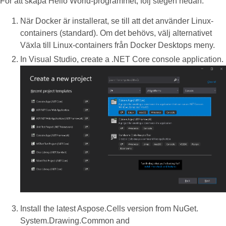
För att skapa Hello World-programmet, följ stegen nedan:
När Docker är installerat, se till att det använder Linux-
containers (standard). Om det behövs, välj alternativet
Växla till Linux-containers från Docker Desktops meny.
In Visual Studio, create a .NET Core console application.
Install the latest Aspose.Cells version from NuGet.
System.Drawing.Common and