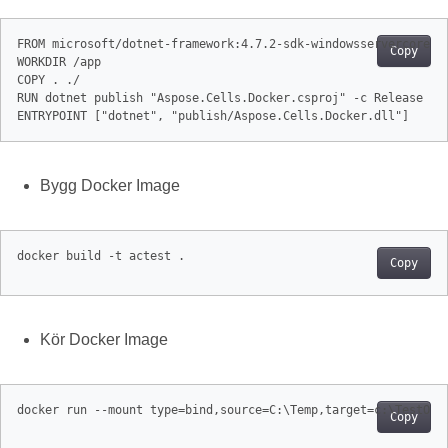
FROM microsoft/dotnet-framework:4.7.2-sdk-windowsservercore-lt
Copy
WORKDIR /app

COPY . ./

RUN dotnet publish "Aspose.Cells.Docker.csproj" -c Release -o 
ENTRYPOINT ["dotnet", "publish/Aspose.Cells.Docker.dll"]
Bygg Docker Image
docker build -t actest .
Copy
Kör Docker Image
docker run --mount type=bind,source=C:\Temp,target=c:\TestOut
Copy