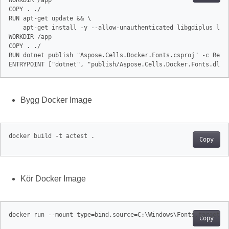
COPY . ./

RUN apt-get update && \

    apt-get install -y --allow-unauthenticated libgdiplus libc
WORKDIR /app

COPY . ./

RUN dotnet publish "Aspose.Cells.Docker.Fonts.csproj" -c Relea
ENTRYPOINT ["dotnet", "publish/Aspose.Cells.Docker.Fonts.dll"
Bygg Docker Image
docker build -t actest .
Copy
Kör Docker Image
docker run --mount type=bind,source=C:\Windows\Fonts,target=/
Copy