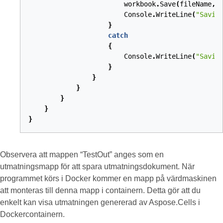
workbook
.
Save
(
fileName
,
Console
.
WriteLine
(
"Savin
}
catch
{
Console
.
WriteLine
(
"Savin
}
}
}
}
}
}
Observera att mappen “TestOut” anges som en
utmatningsmapp för att spara utmatningsdokument. När
programmet körs i Docker kommer en mapp på värdmaskinen
att monteras till denna mapp i containern. Detta gör att du
enkelt kan visa utmatningen genererad av Aspose.Cells i
Dockercontainern.