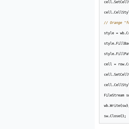
cell
.
SetCell
cell
.
CellSty
// Orange "f
style
=
wb
.
C
style
.
FillBa
style
.
FillPa
cell
=
row
.
C
cell
.
SetCell
cell
.
CellSty
FileStream
s
wb
.
Write
(
sw
)
sw
.
Close
();