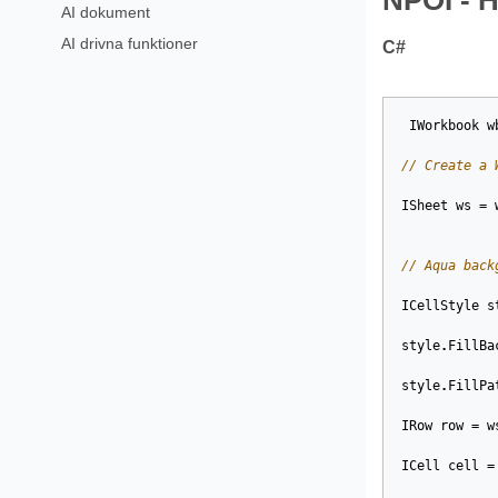
NPOI - 
AI dokument
AI drivna funktioner
C#
IWorkbook
w
// Create a 
ISheet
ws
=
// Aqua back
ICellStyle
s
style
.
FillBa
style
.
FillPa
IRow
row
=
w
ICell
cell
=