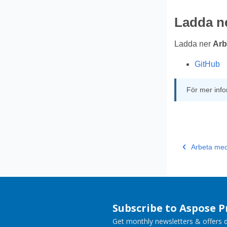
Ladda n
Ladda ner
Arb
GitHub
För mer inf
Arbeta me
Subscribe to Aspose 
Get monthly newsletters & offers di