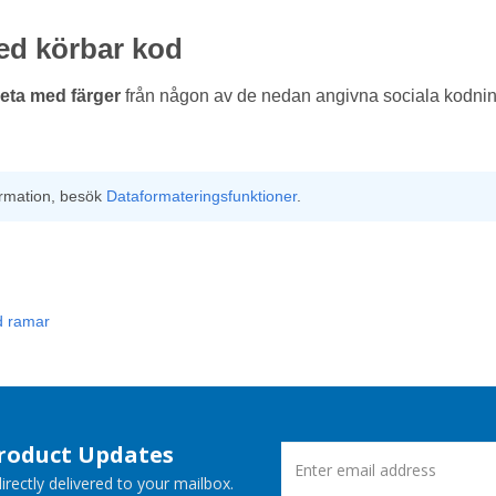
ed körbar kod
eta med färger
från någon av de nedan angivna sociala kodnin
ormation, besök
Dataformateringsfunktioner
.
d ramar
Product Updates
rectly delivered to your mailbox.