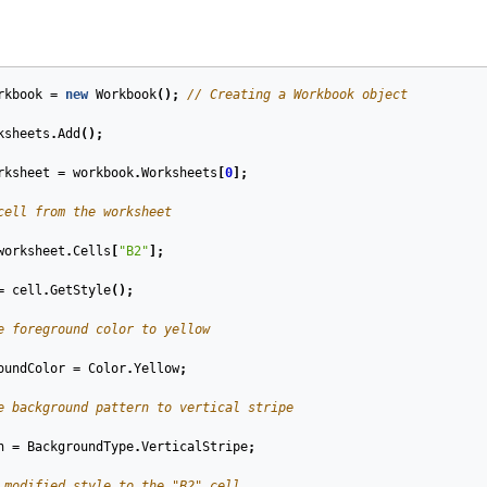
rkbook
=
new
Workbook
();
// Creating a Workbook object
ksheets
.
Add
();
rksheet
=
workbook
.
Worksheets
[
0
];
cell from the worksheet
worksheet
.
Cells
[
"B2"
];
=
cell
.
GetStyle
();
e foreground color to yellow            
oundColor
=
Color
.
Yellow
;
e background pattern to vertical stripe
n
=
BackgroundType
.
VerticalStripe
;
 modified style to the "B2" cell.