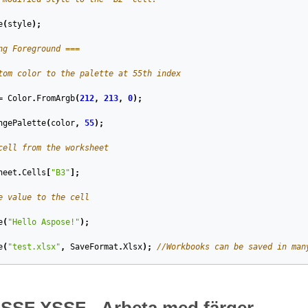
e
(
style
);
ng Foreground ===
tom color to the palette at 55th index
=
Color
.
FromArgb
(
212
,
213
,
0
);
ngePalette
(
color
,
55
);
cell from the worksheet
heet
.
Cells
[
"B3"
];
e value to the cell
e
(
"Hello Aspose!"
);
e
(
"test.xlsx"
,
SaveFormat
.
Xlsx
);
//Workbooks can be saved in man