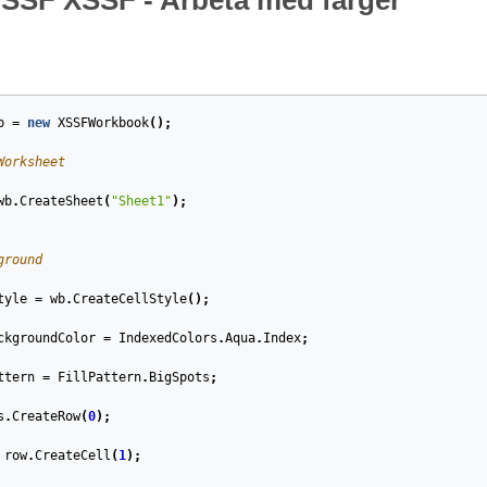
HSSF XSSF - Arbeta med färger
b
=
new
XSSFWorkbook
();
Worksheet
wb
.
CreateSheet
(
"Sheet1"
);
ground
tyle
=
wb
.
CreateCellStyle
();
ckgroundColor
=
IndexedColors
.
Aqua
.
Index
;
ttern
=
FillPattern
.
BigSpots
;
s
.
CreateRow
(
0
);
row
.
CreateCell
(
1
);