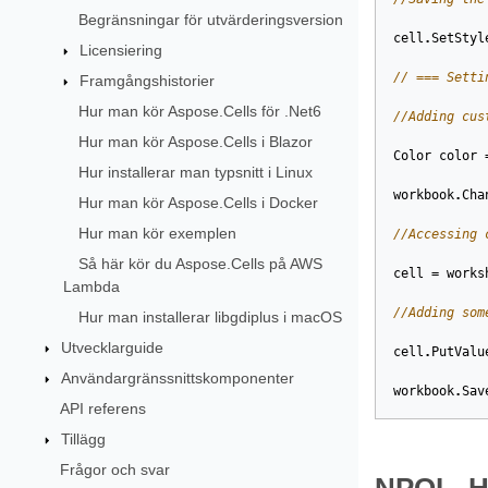
Begränsningar för utvärderingsversion
cell
.
SetStyl
Licensiering
// === Setti
Framgångshistorier
Hur man kör Aspose.Cells för .Net6
//Adding cus
Hur man kör Aspose.Cells i Blazor
Color
color
Hur installerar man typsnitt i Linux
workbook
.
Cha
Hur man kör Aspose.Cells i Docker
Hur man kör exemplen
//Accessing 
Så här kör du Aspose.Cells på AWS
cell
=
works
Lambda
//Adding som
Hur man installerar libgdiplus i macOS
Utvecklarguide
cell
.
PutValu
Användargränssnittskomponenter
workbook
.
Sav
API referens
Tillägg
Frågor och svar