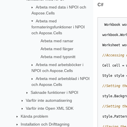
C#
Arbeta med data i NPOI och
Aspose.Cells
Arbeta med
Workbook
wo
formateringsfunktioner i NPOI
och Aspose.Cells
workbook
.
Wor
Arbeta med ramar
Worksheet
wo
Arbeta med färger
//Accessing 
Arbeta med typsnitt
Arbeta med arbetsböcker i
Cell
cell
=
NPOI och Aspose.Cells
Style
style
Arbeta med arbetsblad i NPOI
och Aspose.Cells
//Setting th
Saknade funktioner i NPOI
style
.
Backgr
Varför inte automatisering
//Setting th
Varför inte Open XML SDK
Kända problem
style
.
Patter
Installation och Drifttagning
//Saving the