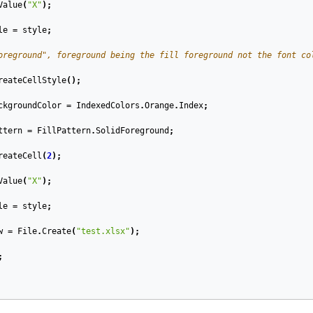
Value
(
"X"
);
le
=
style
;
oreground", foreground being the fill foreground not the font co
reateCellStyle
();
ckgroundColor
=
IndexedColors
.
Orange
.
Index
;
ttern
=
FillPattern
.
SolidForeground
;
reateCell
(
2
);
Value
(
"X"
);
le
=
style
;
w
=
File
.
Create
(
"test.xlsx"
);
;