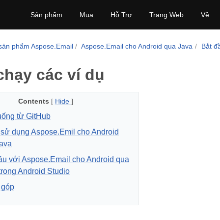
Sản phẩm
Mua
Hỗ Trợ
Trang Web
Về
sản phẩm Aspose.Email
Aspose.Email cho Android qua Java
Bắt đ
chạy các ví dụ
Contents
[
Hide
]
uống từ GitHub
sử dụng Aspose.Emil cho Android
ava
ầu với Aspose.Email cho Android qua
trong Android Studio
 góp