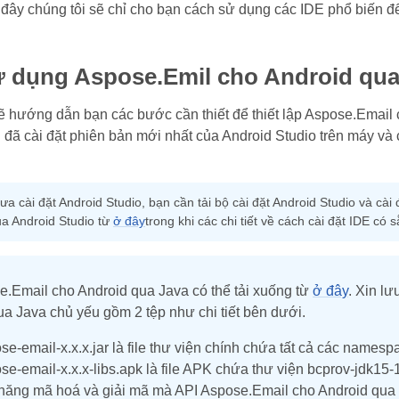
đây chúng tôi sẽ chỉ cho bạn cách sử dụng các IDE phổ biến để 
 dụng Aspose.Emil cho Android qua
 hướng dẫn bạn các bước cần thiết để thiết lập Aspose.Email 
 đã cài đặt phiên bản mới nhất của Android Studio trên máy v
a cài đặt Android Studio, bạn cần tải bộ cài đặt Android Studio và cài
ủa Android Studio từ
ở đây
trong khi các chi tiết về cách cài đặt IDE có 
e.Email cho Android qua Java có thể tải xuống từ
ở đây
. Xin l
a Java chủ yếu gồm 2 tệp như chi tiết bên dưới.
se-email-x.x.x.jar là file thư viện chính chứa tất cả các name
se-email-x.x.x-libs.apk là file APK chứa thư viện bcprov-jdk15
 năng mã hoá và giải mã mà API Aspose.Email cho Android qua