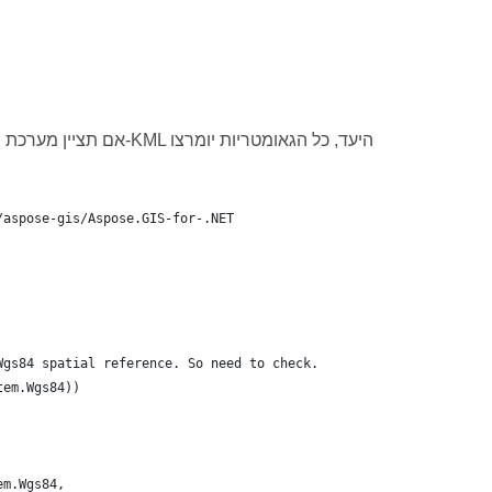
/aspose-gis/Aspose.GIS-for-.NET
Wgs84 spatial reference. So need to check.
tem.Wgs84))
em.Wgs84,