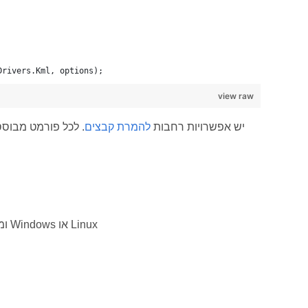
Drivers.Kml, options);
view raw
דוגמה זו מציגה אפשרויות כלליות. ל-Aspose.GIS עבור .NET יש אפשרויות רחבות
להמרת קבצים
. לכל פורמט מבוסס
אנו תומכים ב-Framework 4.7 ומעלה תחת Windows, וב-.NET Core 2.0 ומעלה תחת Windows או Linux