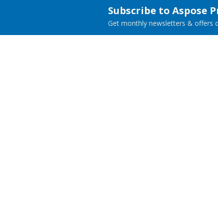
Subscribe to Aspose 
Get monthly newsletters & offers di
Home
Prod
Docs
Live
Paid Consulting
Blog