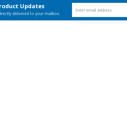
Product Updates
rectly delivered to your mailbox.
ucts
New Releases
 Demos
Free Support
Websites
© Aspose Pty Ltd 2001-2026.
All Rights Reserved.
Privacy Policy
Terms of use
Contact