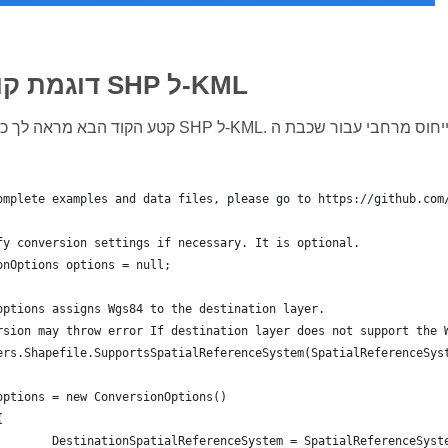
דוגמת קוד - ממיר SHP ל-KML
קטע הקוד הבא מראה לך כיצד ליישם ממיר SHP ל-KML. אם תציין מערכת ייחוס מרחבי
omplete examples and data files, please go to https://github.com
fy conversion settings if necessary. It is optional.
onOptions options = null;
options assigns Wgs84 to the destination layer.
rsion may throw error If destination layer does not support the 
ers.Shapefile.SupportsSpatialReferenceSystem(SpatialReferenceSys
	options = new ConversionOptions()
{
		DestinationSpatialReferenceSystem = SpatialReferenceSyst