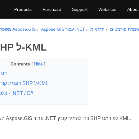
Products
Purchase
Support
Websites
About
המרת פורמטים
הדגמות
Aspose.GIS עבור .NET
משפחת מוצרי Aspose.GIS
ממיר SHP ל-KML
Contents
[
Hide
]
דוג
דוגמת קוד - ממיר SHP ל-KML
פלטפורמה - .NET / C#
השתמש בספריית Aspose.GIS עבור .NET כדי להמיר קובץ SHP לפורמט KML.