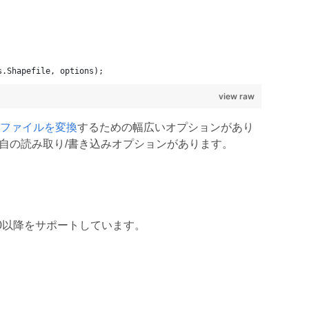
s.Shapefile, options);
view raw
ファイルを変換
するための幅広いオプションがあり
自の読み取り/書き込みオプションがあります。
ore 2.0以降をサポートしています。