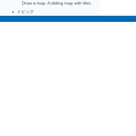
Draw a map. A sliding map with tiles.
トピック
Subscribe to Aspose 
Get monthly newsletters & offers di
Home
Prod
Docs
Live
Paid Consulting
Blog