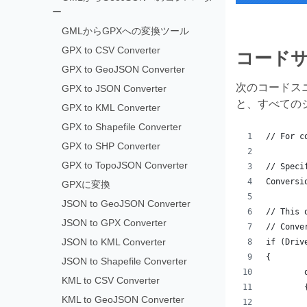
ー
GMLからGPXへの変換ツール
GPX to CSV Converter
コードサンプ
GPX to GeoJSON Converter
次のコードス
GPX to JSON Converter
と、すべての
GPX to KML Converter
GPX to Shapefile Converter
// For c
GPX to SHP Converter
GPX to TopoJSON Converter
// Speci
Conversi
GPXに変換
JSON to GeoJSON Converter
// This 
JSON to GPX Converter
// Conve
JSON to KML Converter
if (Driv
{
JSON to Shapefile Converter
KML to CSV Converter
	
KML to GeoJSON Converter