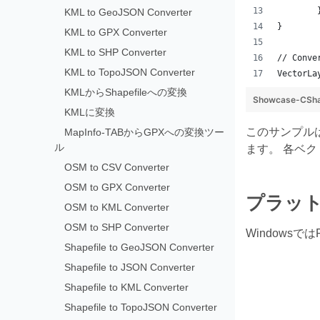
KML to GeoJSON Converter
}
KML to GPX Converter
KML to SHP Converter
// Conve
KML to TopoJSON Converter
VectorLa
KMLからShapefileへの変換
Showcase-CSha
KMLに変換
このサンプルは一
MapInfo-TABからGPXへの変換ツー
ル
ます。 各ベ
OSM to CSV Converter
OSM to GPX Converter
プラットフ
OSM to KML Converter
OSM to SHP Converter
Windowsでは
Shapefile to GeoJSON Converter
Shapefile to JSON Converter
Shapefile to KML Converter
Shapefile to TopoJSON Converter