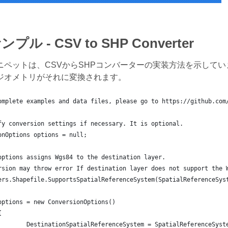
ル - CSV to SHP Converter
ニペットは、CSVからSHPコンバーターの実装方法を示してい
ジオメトリがそれに変換されます。
omplete examples and data files, please go to https://github.com
fy conversion settings if necessary. It is optional.
onOptions options = null;
options assigns Wgs84 to the destination layer.
rsion may throw error If destination layer does not support the 
ers.Shapefile.SupportsSpatialReferenceSystem(SpatialReferenceSys
	options = new ConversionOptions()
{
		DestinationSpatialReferenceSystem = SpatialReferenceSyst