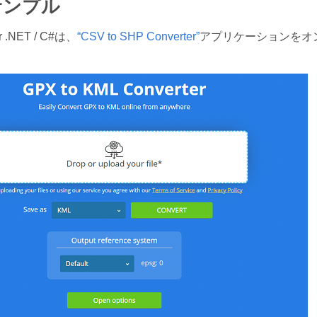
サンプル
or .NET / C#は、
“CSV to SHP Converter”
アプリケーションをオ