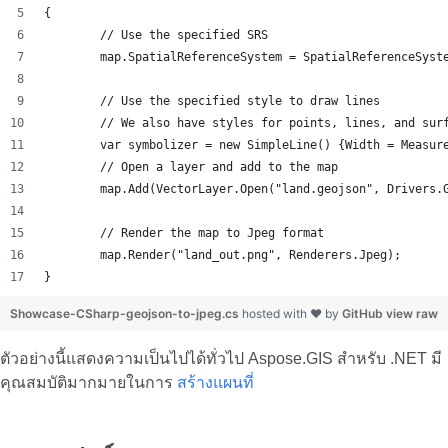
{
	// Use the specified SRS
	map.SpatialReferenceSystem = SpatialReferenceSyst
	// Use the specified style to draw lines
	// We also have styles for points, lines, and sur
	var symbolizer = new SimpleLine() {Width = Measur
	// Open a layer and add to the map
	map.Add(VectorLayer.Open("land.geojson", Drivers.
	// Render the map to Jpeg format
	map.Render("land_out.png", Renderers.Jpeg);
}
Showcase-CSharp-geojson-to-jpeg.cs
hosted with ❤ by
GitHub
view raw
ตัวอย่างนี้แสดงความเป็นไปได้ทั่วไป Aspose.GIS สำหรับ .NET มี
คุณสมบัติมากมายในการ
สร้างแผนที่