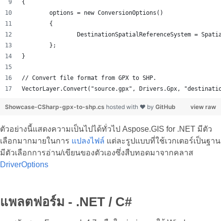
{
	options = new ConversionOptions()
	{
		DestinationSpatialReferenceSystem = Spat
	};
}
// Convert file format from GPX to SHP.
VectorLayer.Convert("source.gpx", Drivers.Gpx, "destinati
Showcase-CSharp-gpx-to-shp.cs
hosted with ❤ by
GitHub
view raw
ตัวอย่างนี้แสดงความเป็นไปได้ทั่วไป Aspose.GIS for .NET มีตัว
เลือกมากมายในการ
แปลงไฟล์
แต่ละรูปแบบที่ใช้เวกเตอร์เป็นฐาน
มีตัวเลือกการอ่าน/เขียนของตัวเองซึ่งสืบทอดมาจากคลาส
DriverOptions
แพลตฟอร์ม - .NET / C#