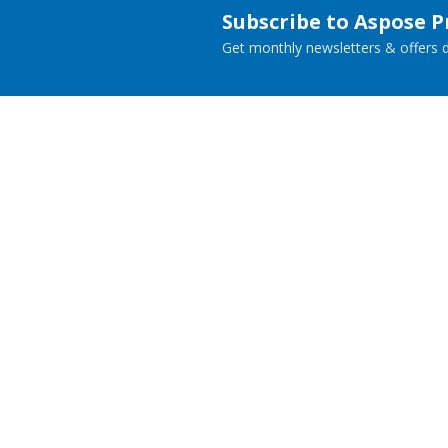
Subscribe to Aspose 
Get monthly newsletters & offers di
Home
Prod
Docs
Live
Paid Consulting
Blog