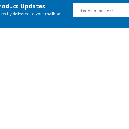
Product Updates
rectly delivered to your mailbox.
ucts
New Releases
 Demos
Free Support
Websites
© Aspose Pty Ltd 2001-2026.
All Rights Reserved.
Privacy Policy
Terms of use
Contact