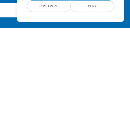
CUSTOMIZE
DENY
Submit
Pricing
Paid Support
About