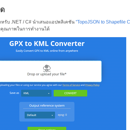
สด
ำหรับ .NET / C# นำเสนอแอปพลิเคชัน
“TopoJSON to Shapefile C
คุณภาพในการทำงานได้