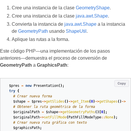
Cree una instancia de la clase
GeometryShape
.
Cree una instancia de la clase
java.awt.Shape
.
Convierta la instancia de
java.awt.Shape
a la instancia
de
GeometryPath
usando
ShapeUtil
.
Aplique las rutas a la forma.
Este código PHP—una implementación de los pasos
anteriores—demuestra el proceso de conversión de
GeometryPath
a
GraphicsPath
:
Copy
$pres
=
new
Presentation
();
try
{
# Crear nueva forma
$shape
=
$pres
->
getSlides
()
->
get_Item
(
0
)
->
getShapes
()
->
ad
# Obtener la ruta geométrica de la forma
$originalPath
=
$shape
->
getGeometryPaths
()[
0
];
$originalPath
->
setFillMode
(
PathFillModeType
::
None
);
# Crear nueva ruta gráfica con texto
$graphicsPath
;