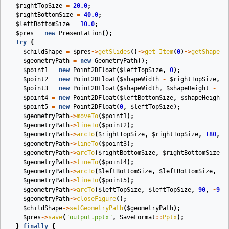
$rightTopSize
=
20.0
;
$rightBottomSize
=
40.0
;
$leftBottomSize
=
10.0
;
$pres
=
new
Presentation
();
try
{
$childShape
=
$pres
->
getSlides
()
->
get_Item
(
0
)
->
getShapes
(
$geometryPath
=
new
GeometryPath
();
$point1
=
new
Point2DFloat
(
$leftTopSize
,
0
);
$point2
=
new
Point2DFloat
(
$shapeWidth
-
$rightTopSize
,
0
$point3
=
new
Point2DFloat
(
$shapeWidth
,
$shapeHeight
-
$r
$point4
=
new
Point2DFloat
(
$leftBottomSize
,
$shapeHeight
)
$point5
=
new
Point2DFloat
(
0
,
$leftTopSize
);
$geometryPath
->
moveTo
(
$point1
);
$geometryPath
->
lineTo
(
$point2
);
$geometryPath
->
arcTo
(
$rightTopSize
,
$rightTopSize
,
180
,
-
$geometryPath
->
lineTo
(
$point3
);
$geometryPath
->
arcTo
(
$rightBottomSize
,
$rightBottomSize
,
$geometryPath
->
lineTo
(
$point4
);
$geometryPath
->
arcTo
(
$leftBottomSize
,
$leftBottomSize
,
0
,
$geometryPath
->
lineTo
(
$point5
);
$geometryPath
->
arcTo
(
$leftTopSize
,
$leftTopSize
,
90
,
-
90
)
$geometryPath
->
closeFigure
();
$childShape
->
setGeometryPath
(
$geometryPath
);
$pres
->
save
(
"output.pptx"
,
SaveFormat
::
Pptx
);
}
finally
{