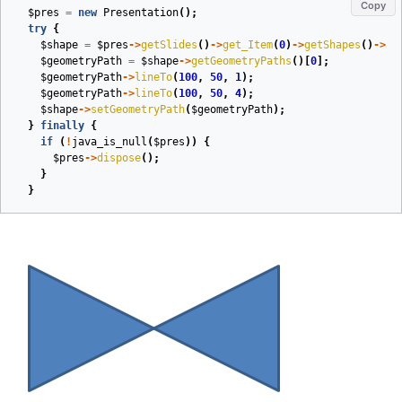
Copy
$pres
=
new
Presentation
();
try
{
$shape
=
$pres
->
getSlides
()
->
get_Item
(
0
)
->
getShapes
()
->
ad
$geometryPath
=
$shape
->
getGeometryPaths
()[
0
];
$geometryPath
->
lineTo
(
100
,
50
,
1
);
$geometryPath
->
lineTo
(
100
,
50
,
4
);
$shape
->
setGeometryPath
(
$geometryPath
);
}
finally
{
if
(
!
java_is_null
(
$pres
))
{
$pres
->
dispose
();
}
}