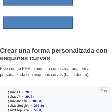
Crear una forma personalizada con
esquinas curvas
Este código PHP le muestra cómo crear una forma
personalizada con esquinas curvas (hacia dentro);
Copy
$shapeX
=
20.0
;
$shapeY
=
20.0
;
$shapeWidth
=
300.0
;
$shapeHeight
=
200.0
;
$leftTopSize
=
50.0
;