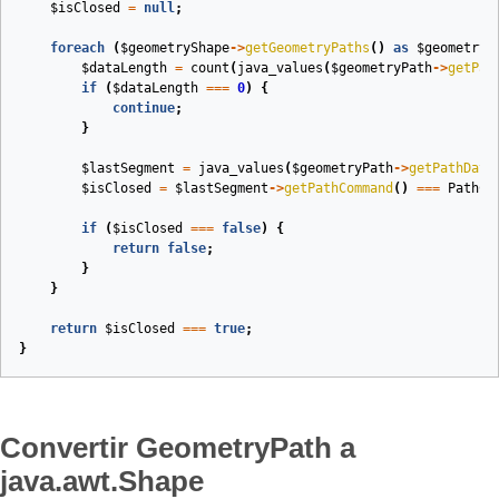
$isClosed
=
null
;
foreach
(
$geometryShape
->
getGeometryPaths
()
as
$geometryP
$dataLength
=
count
(
java_values
(
$geometryPath
->
getPat
if
(
$dataLength
===
0
)
{
continue
;
}
$lastSegment
=
java_values
(
$geometryPath
->
getPathData
$isClosed
=
$lastSegment
->
getPathCommand
()
===
PathCo
if
(
$isClosed
===
false
)
{
return
false
;
}
}
return
$isClosed
===
true
;
}
Convertir GeometryPath a
java.awt.Shape