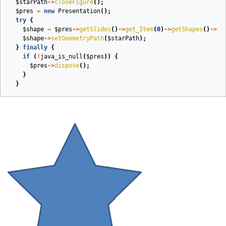
$starPath
->
closeFigure
();
$pres
=
new
Presentation
();
try
{
$shape
=
$pres
->
getSlides
()
->
get_Item
(
0
)
->
getShapes
()
->
ad
$shape
->
setGeometryPath
(
$starPath
);
}
finally
{
if
(
!
java_is_null
(
$pres
))
{
$pres
->
dispose
();
}
}