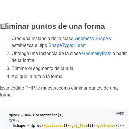
Eliminar puntos de una forma
Cree una instancia de la clase
GeometryShape
y
establezca el tipo
ShapeType::Heart
.
Obtenga una instancia de la clase
GeometryPath
a partir
de la forma.
Elimine el segmento de la ruta.
Aplique la ruta a la forma.
Este código PHP le muestra cómo eliminar puntos de una
forma:
Copy
$pres
=
new
Presentation
();
try
{
$shape
=
$pres
->
getSlides
()
->
get_Item
(
0
)
->
getShapes
()
->
ad