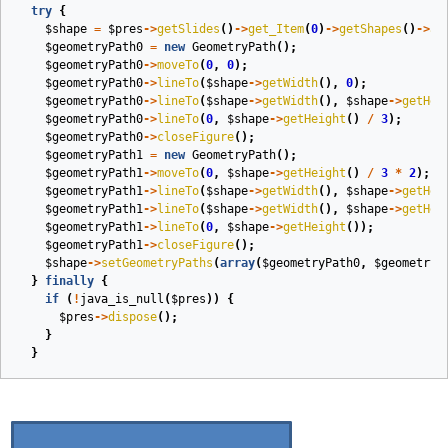
try
{
$shape
=
$pres
->
getSlides
()
->
get_Item
(
0
)
->
getShapes
()
->
ad
$geometryPath0
=
new
GeometryPath
();
$geometryPath0
->
moveTo
(
0
,
0
);
$geometryPath0
->
lineTo
(
$shape
->
getWidth
(),
0
);
$geometryPath0
->
lineTo
(
$shape
->
getWidth
(),
$shape
->
getHei
$geometryPath0
->
lineTo
(
0
,
$shape
->
getHeight
()
/
3
);
$geometryPath0
->
closeFigure
();
$geometryPath1
=
new
GeometryPath
();
$geometryPath1
->
moveTo
(
0
,
$shape
->
getHeight
()
/
3
*
2
);
$geometryPath1
->
lineTo
(
$shape
->
getWidth
(),
$shape
->
getHei
$geometryPath1
->
lineTo
(
$shape
->
getWidth
(),
$shape
->
getHei
$geometryPath1
->
lineTo
(
0
,
$shape
->
getHeight
());
$geometryPath1
->
closeFigure
();
$shape
->
setGeometryPaths
(
array
(
$geometryPath0
,
$geometryP
}
finally
{
if
(
!
java_is_null
(
$pres
))
{
$pres
->
dispose
();
}
}