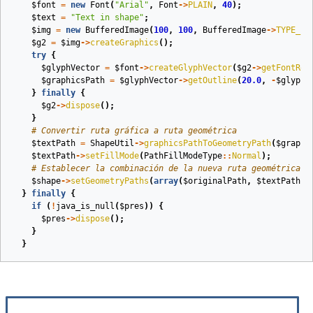
$font
=
new
Font
(
"Arial"
,
Font
->
PLAIN
,
40
);
$text
=
"Text in shape"
;
$img
=
new
BufferedImage
(
100
,
100
,
BufferedImage
->
TYPE_IN
$g2
=
$img
->
createGraphics
();
try
{
$glyphVector
=
$font
->
createGlyphVector
(
$g2
->
getFontRen
$graphicsPath
=
$glyphVector
->
getOutline
(
20.0
,
-
$glyphV
}
finally
{
$g2
->
dispose
();
}
# Convertir ruta gráfica a ruta geométrica
$textPath
=
ShapeUtil
->
graphicsPathToGeometryPath
(
$graphi
$textPath
->
setFillMode
(
PathFillModeType
::
Normal
);
# Establecer la combinación de la nueva ruta geométrica y
$shape
->
setGeometryPaths
(
array
(
$originalPath
,
$textPath
)
}
finally
{
if
(
!
java_is_null
(
$pres
))
{
$pres
->
dispose
();
}
}