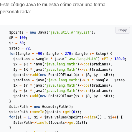
Este código Java le muestra cómo crear una forma
personalizada:
Copy
$points
=
new
Java
(
"java.util.ArrayList"
);
$R
=
100
;
$r
=
50
;
$step
=
72
;
for
(
$angle
=
-
90
;
$angle
<
270
;
$angle
+=
$step
)
{
$radians
=
$angle
*
java
(
"java.lang.Math"
)
->
PI
/
180.0
;
$x
=
$R
*
java
(
"java.lang.Math"
)
->
cos
(
$radians
);
$y
=
$R
*
java
(
"java.lang.Math"
)
->
sin
(
$radians
);
$points
->
add
(
new
Point2DFloat
(
$x
+
$R
,
$y
+
$R
));
$radians
=
java
(
"java.lang.Math"
)
->
PI
*
$angle
.
$step
/
$x
=
$r
*
java
(
"java.lang.Math"
)
->
cos
(
$radians
);
$y
=
$r
*
java
(
"java.lang.Math"
)
->
sin
(
$radians
);
$points
->
add
(
new
Point2DFloat
(
$x
+
$R
,
$y
+
$R
));
}
$starPath
=
new
GeometryPath
();
$starPath
->
moveTo
(
$points
->
get
(
0
));
for
(
$i
=
1
;
$i
<
java_values
(
$points
->
size
())
;
$i
++
)
{
$starPath
->
lineTo
(
$points
->
get
(
$i
));
}