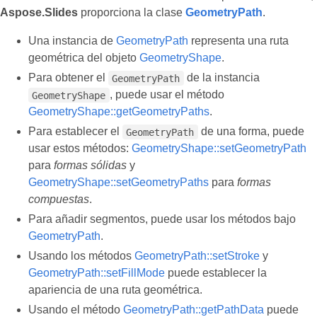
Aspose.Slides
proporciona la clase
GeometryPath
.
Una instancia de
GeometryPath
representa una ruta
geométrica del objeto
GeometryShape
.
Para obtener el
de la instancia
GeometryPath
, puede usar el método
GeometryShape
GeometryShape::getGeometryPaths
.
Para establecer el
de una forma, puede
GeometryPath
usar estos métodos:
GeometryShape::setGeometryPath
para
formas sólidas
y
GeometryShape::setGeometryPaths
para
formas
compuestas
.
Para añadir segmentos, puede usar los métodos bajo
GeometryPath
.
Usando los métodos
GeometryPath::setStroke
y
GeometryPath::setFillMode
puede establecer la
apariencia de una ruta geométrica.
Usando el método
GeometryPath::getPathData
puede