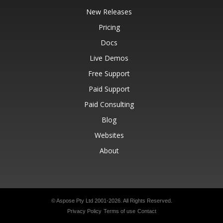
New Releases
Pricing
Docs
Live Demos
Free Support
Paid Support
Paid Consulting
Blog
Websites
About
© Aspose Pty Ltd 2001-2026.
All Rights Reserved.
Privacy Policy
Terms of use
Contact