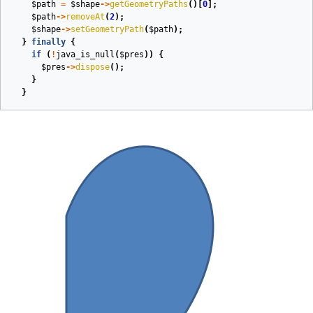
$path
=
$shape
->
getGeometryPaths
()[
0
];
$path
->
removeAt
(
2
);
$shape
->
setGeometryPath
(
$path
);
}
finally
{
if
(
!
java_is_null
(
$pres
))
{
$pres
->
dispose
();
}
}