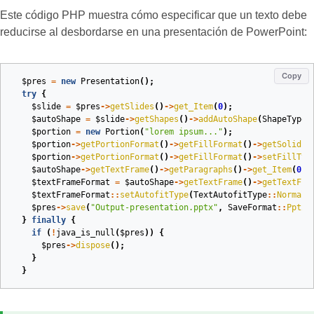
Este código PHP muestra cómo especificar que un texto debe
reducirse al desbordarse en una presentación de PowerPoint:
Copy
$pres
=
new
Presentation
();
try
{
$slide
=
$pres
->
getSlides
()
->
get_Item
(
0
);
$autoShape
=
$slide
->
getShapes
()
->
addAutoShape
(
ShapeType
:
$portion
=
new
Portion
(
"lorem ipsum..."
);
$portion
->
getPortionFormat
()
->
getFillFormat
()
->
getSolidFi
$portion
->
getPortionFormat
()
->
getFillFormat
()
->
setFillTyp
$autoShape
->
getTextFrame
()
->
getParagraphs
()
->
get_Item
(
0
)
-
$textFrameFormat
=
$autoShape
->
getTextFrame
()
->
getTextFra
$textFrameFormat
::
setAutofitType
(
TextAutofitType
::
Normal
)
$pres
->
save
(
"Output-presentation.pptx"
,
SaveFormat
::
Pptx
)
}
finally
{
if
(
!
java_is_null
(
$pres
))
{
$pres
->
dispose
();
}
}