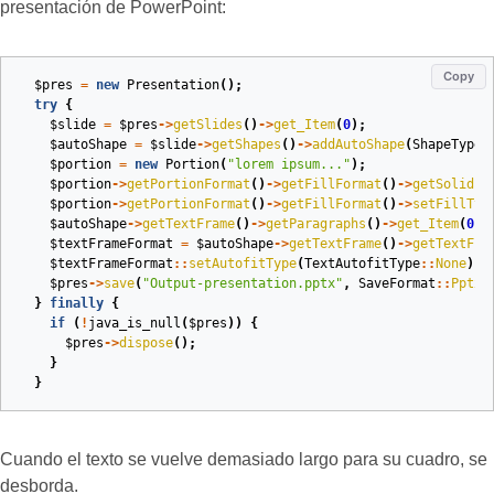
presentación de PowerPoint:
Copy
$pres
=
new
Presentation
();
try
{
$slide
=
$pres
->
getSlides
()
->
get_Item
(
0
);
$autoShape
=
$slide
->
getShapes
()
->
addAutoShape
(
ShapeType
:
$portion
=
new
Portion
(
"lorem ipsum..."
);
$portion
->
getPortionFormat
()
->
getFillFormat
()
->
getSolidFi
$portion
->
getPortionFormat
()
->
getFillFormat
()
->
setFillTyp
$autoShape
->
getTextFrame
()
->
getParagraphs
()
->
get_Item
(
0
)
-
$textFrameFormat
=
$autoShape
->
getTextFrame
()
->
getTextFra
$textFrameFormat
::
setAutofitType
(
TextAutofitType
::
None
);
$pres
->
save
(
"Output-presentation.pptx"
,
SaveFormat
::
Pptx
)
}
finally
{
if
(
!
java_is_null
(
$pres
))
{
$pres
->
dispose
();
}
}
Cuando el texto se vuelve demasiado largo para su cuadro, se
desborda.