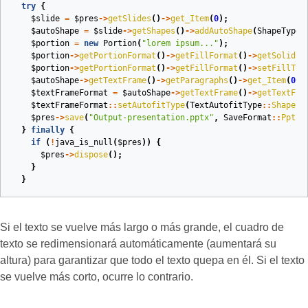
try
{
$slide
=
$pres
->
getSlides
()
->
get_Item
(
0
);
$autoShape
=
$slide
->
getShapes
()
->
addAutoShape
(
ShapeType
:
$portion
=
new
Portion
(
"lorem ipsum..."
);
$portion
->
getPortionFormat
()
->
getFillFormat
()
->
getSolidFi
$portion
->
getPortionFormat
()
->
getFillFormat
()
->
setFillTyp
$autoShape
->
getTextFrame
()
->
getParagraphs
()
->
get_Item
(
0
)
-
$textFrameFormat
=
$autoShape
->
getTextFrame
()
->
getTextFra
$textFrameFormat
::
setAutofitType
(
TextAutofitType
::
Shape
);
$pres
->
save
(
"Output-presentation.pptx"
,
SaveFormat
::
Pptx
)
}
finally
{
if
(
!
java_is_null
(
$pres
))
{
$pres
->
dispose
();
}
}
Si el texto se vuelve más largo o más grande, el cuadro de
texto se redimensionará automáticamente (aumentará su
altura) para garantizar que todo el texto quepa en él. Si el texto
se vuelve más corto, ocurre lo contrario.