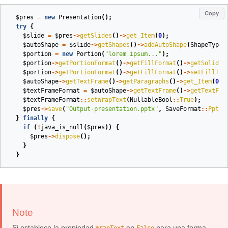
Copy
$pres
=
new
Presentation
();
try
{
$slide
=
$pres
->
getSlides
()
->
get_Item
(
0
);
$autoShape
=
$slide
->
getShapes
()
->
addAutoShape
(
ShapeType
:
$portion
=
new
Portion
(
"lorem ipsum..."
);
$portion
->
getPortionFormat
()
->
getFillFormat
()
->
getSolidFi
$portion
->
getPortionFormat
()
->
getFillFormat
()
->
setFillTyp
$autoShape
->
getTextFrame
()
->
getParagraphs
()
->
get_Item
(
0
)
-
$textFrameFormat
=
$autoShape
->
getTextFrame
()
->
getTextFra
$textFrameFormat
::
setWrapText
(
NullableBool
::
True
);
$pres
->
save
(
"Output-presentation.pptx"
,
SaveFormat
::
Pptx
)
}
finally
{
if
(
!
java_is_null
(
$pres
))
{
$pres
->
dispose
();
}
}
Note
Si establece la propiedad
en
para una forma,