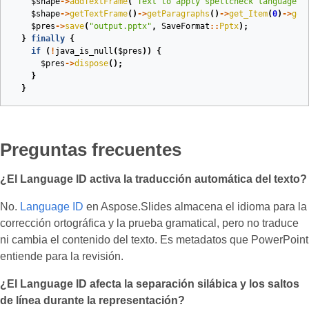
$shape
->
addTextFrame
(
"Text to apply spellcheck language"
)
$shape
->
getTextFrame
()
->
getParagraphs
()
->
get_Item
(
0
)
->
get
$pres
->
save
(
"output.pptx"
,
SaveFormat
::
Pptx
);
}
finally
{
if
(
!
java_is_null
(
$pres
))
{
$pres
->
dispose
();
}
}
Preguntas frecuentes
¿El Language ID activa la traducción automática del texto?
No.
Language ID
en Aspose.Slides almacena el idioma para la
corrección ortográfica y la prueba gramatical, pero no traduce
ni cambia el contenido del texto. Es metadatos que PowerPoint
entiende para la revisión.
¿El Language ID afecta la separación silábica y los saltos
de línea durante la representación?