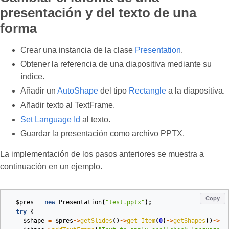
presentación y del texto de una
forma
Crear una instancia de la clase
Presentation
.
Obtener la referencia de una diapositiva mediante su
índice.
Añadir un
AutoShape
del tipo
Rectangle
a la diapositiva.
Añadir texto al TextFrame.
Set Language Id
al texto.
Guardar la presentación como archivo PPTX.
La implementación de los pasos anteriores se muestra a
continuación en un ejemplo.
Copy
$pres
=
new
Presentation
(
"test.pptx"
);
try
{
$shape
=
$pres
->
getSlides
()
->
get_Item
(
0
)
->
getShapes
()
->
ad