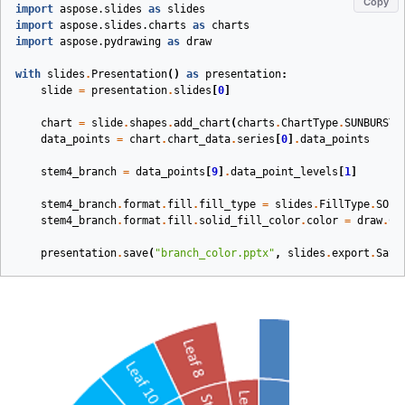
Copy
import
aspose.slides
as
slides
import
aspose.slides.charts
as
charts
import
aspose.pydrawing
as
draw
with
slides
.
Presentation
()
as
presentation
:
slide
=
presentation
.
slides
[
0
]
chart
=
slide
.
shapes
.
add_chart
(
charts
.
ChartType
.
SUNBURST
,
data_points
=
chart
.
chart_data
.
series
[
0
]
.
data_points
stem4_branch
=
data_points
[
9
]
.
data_point_levels
[
1
]
stem4_branch
.
format
.
fill
.
fill_type
=
slides
.
FillType
.
SOLI
stem4_branch
.
format
.
fill
.
solid_fill_color
.
color
=
draw
.
Co
presentation
.
save
(
"branch_color.pptx"
,
slides
.
export
.
Save