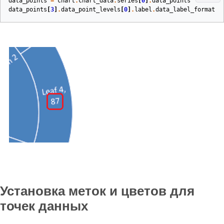
data_points
=
chart
.
chart_data
.
series
[
0
]
.
data_points
data_points
[
3
]
.
data_point_levels
[
0
]
.
label
.
data_label_format
.
s
Установка меток и цветов для
точек данных