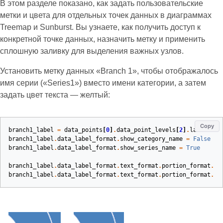
В этом разделе показано, как задать пользовательские
метки и цвета для отдельных точек данных в диаграммах
Treemap и Sunburst. Вы узнаете, как получить доступ к
конкретной точке данных, назначить метку и применить
сплошную заливку для выделения важных узлов.
Установить метку данных «Branch 1», чтобы отображалось
имя серии («Series1») вместо имени категории, а затем
задать цвет текста — желтый:
Copy
branch1_label
=
data_points
[
0
]
.
data_point_levels
[
2
]
.
label
branch1_label
.
data_label_format
.
show_category_name
=
False
branch1_label
.
data_label_format
.
show_series_name
=
True
branch1_label
.
data_label_format
.
text_format
.
portion_format
.
fi
branch1_label
.
data_label_format
.
text_format
.
portion_format
.
fi