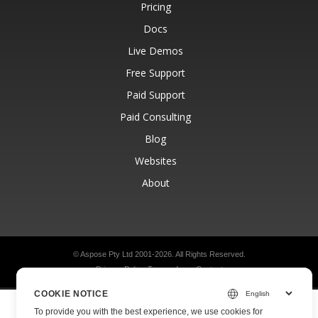
Pricing
Docs
Live Demos
Free Support
Paid Support
Paid Consulting
Blog
Websites
About
© Aspose Pty Ltd 2001-2026.
All Rights Reserved.
Privacy Policy
Terms of use
Contact
COOKIE NOTICE
To provide you with the best experience, we use cookies for