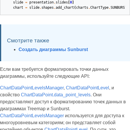
slide
=
presentation
.
slides
[
0
]
chart
=
slide
.
shapes
.
add_chart
(
charts
.
ChartType
.
SUNBURST
,
Смотрите также
Создать диаграммы Sunburst
Если вам требуется форматировать точки данных
диаграммы, используйте следующие API:
ChartDataPointLevelsManager
,
ChartDataPointLevel
, и
свойство
ChartDataPoint.data_point_levels
. Они
предоставляют доступ к форматированию точек данных в
диаграммах Treemap и Sunburst.
ChartDataPointLevelsManager
используется для доступа к
многоуровневым категориям; он представляет собой
контейнер объектов
ChartDataPointLevel
. По сути, это