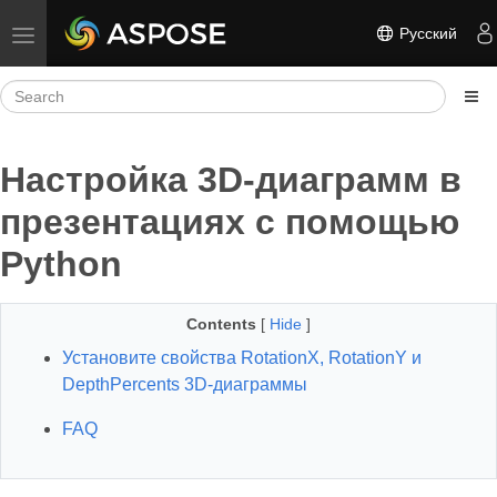
Русский
Toggle navigation
Настройка 3D‑диаграмм в
презентациях с помощью
Python
Contents
[
Hide
]
Установите свойства RotationX, RotationY и
DepthPercents 3D‑диаграммы
FAQ