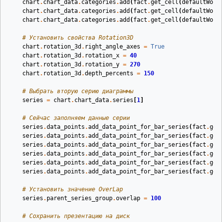
chart
.
chart_data
.
categories
.
add
(
fact
.
get_cell
(
defaultWork
chart
.
chart_data
.
categories
.
add
(
fact
.
get_cell
(
defaultWork
chart
.
chart_data
.
categories
.
add
(
fact
.
get_cell
(
defaultWork
# Установить свойства Rotation3D
chart
.
rotation_3d
.
right_angle_axes
=
True
chart
.
rotation_3d
.
rotation_x
=
40
chart
.
rotation_3d
.
rotation_y
=
270
chart
.
rotation_3d
.
depth_percents
=
150
# Выбрать вторую серию диаграммы
series
=
chart
.
chart_data
.
series
[
1
]
# Сейчас заполняем данные серии
series
.
data_points
.
add_data_point_for_bar_series
(
fact
.
get
series
.
data_points
.
add_data_point_for_bar_series
(
fact
.
get
series
.
data_points
.
add_data_point_for_bar_series
(
fact
.
get
series
.
data_points
.
add_data_point_for_bar_series
(
fact
.
get
series
.
data_points
.
add_data_point_for_bar_series
(
fact
.
get
series
.
data_points
.
add_data_point_for_bar_series
(
fact
.
get
# Установить значение OverLap
series
.
parent_series_group
.
overlap
=
100
# Сохранить презентацию на диск