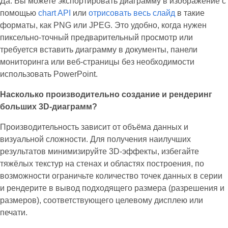
Да. Вы можете экспортировать диаграмму в изображение с
помощью
chart API
или
отрисовать весь слайд
в такие
форматы, как PNG или JPEG. Это удобно, когда нужен
пиксельно‑точный предварительный просмотр или
требуется вставить диаграмму в документы, панели
мониторинга или веб‑страницы без необходимости
использовать PowerPoint.
Насколько производительно создание и рендеринг
больших 3D‑диаграмм?
Производительность зависит от объёма данных и
визуальной сложности. Для получения наилучших
результатов минимизируйте 3D‑эффекты, избегайте
тяжёлых текстур на стенах и областях построения, по
возможности ограничьте количество точек данных в серии
и рендерите в вывод подходящего размера (разрешения и
размеров), соответствующего целевому дисплею или
печати.