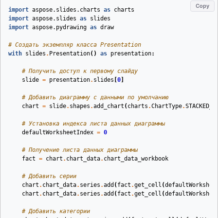
Copy
import
aspose.slides.charts
as
charts
import
aspose.slides
as
slides
import
aspose.pydrawing
as
draw
# Создать экземпляр класса Presentation
with
slides
.
Presentation
()
as
presentation
:
# Получить доступ к первому слайду
slide
=
presentation
.
slides
[
0
]
# Добавить диаграмму с данными по умолчанию
chart
=
slide
.
shapes
.
add_chart
(
charts
.
ChartType
.
STACKED_C
# Установка индекса листа данных диаграммы
defaultWorksheetIndex
=
0
# Получение листа данных диаграммы
fact
=
chart
.
chart_data
.
chart_data_workbook
# Добавить серии
chart
.
chart_data
.
series
.
add
(
fact
.
get_cell
(
defaultWorkshee
chart
.
chart_data
.
series
.
add
(
fact
.
get_cell
(
defaultWorkshee
# Добавить категории