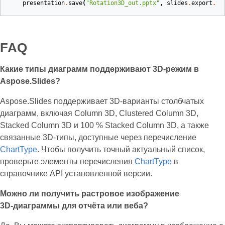
presentation
.
save
(
"Rotation3D_out.pptx"
,
slides
.
export
.
Sa
FAQ
Какие типы диаграмм поддерживают 3D‑режим в
Aspose.Slides?
Aspose.Slides поддерживает 3D‑варианты столбчатых
диаграмм, включая Column 3D, Clustered Column 3D,
Stacked Column 3D и 100 % Stacked Column 3D, а также
связанные 3D‑типы, доступные через перечисление
ChartType
. Чтобы получить точный актуальный список,
проверьте элементы перечисления
ChartType
в
справочнике API установленной версии.
Можно ли получить растровое изображение
3D‑диаграммы для отчёта или веба?