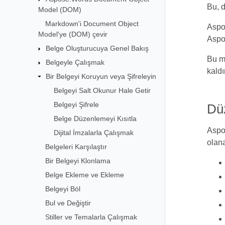
Bu, d
Model (DOM)
Markdown'i Document Object
Aspos
Model'ye (DOM) çevir
Aspos
Belge Oluşturucuya Genel Bakış
Bu ma
Belgeyle Çalışmak
kaldı
Bir Belgeyi Koruyun veya Şifreleyin
Belgeyi Salt Okunur Hale Getir
Belgeyi Şifrele
Dü
Belge Düzenlemeyi Kısıtla
Aspo
Dijital İmzalarla Çalışmak
olana
Belgeleri Karşılaştır
Bir Belgeyi Klonlama
Belge Ekleme ve Ekleme
Belgeyi Böl
Bul ve Değiştir
Stiller ve Temalarla Çalışmak