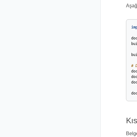
Aşağı
im
do
bu
bu
# 
do
do
do
do
Kıs
Belge