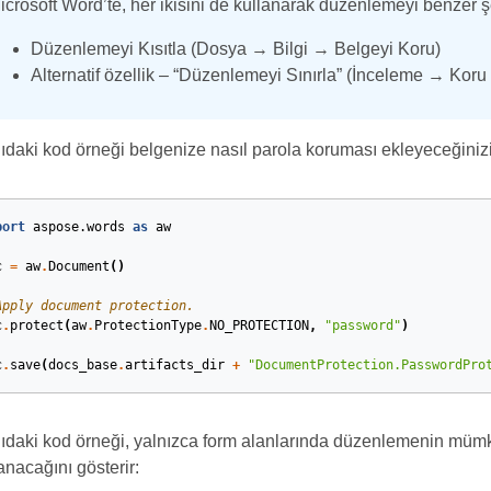
icrosoft Word’te, her ikisini de kullanarak düzenlemeyi benzer şek
Düzenlemeyi Kısıtla (Dosya → Bilgi → Belgeyi Koru)
Alternatif özellik – “Düzenlemeyi Sınırla” (İnceleme → Kor
daki kod örneği belgenize nasıl parola koruması ekleyeceğinizi 
port
aspose.words
as
aw
c
=
aw
.
Document
()
Apply document protection.
c
.
protect
(
aw
.
ProtectionType
.
NO_PROTECTION
,
"password"
)
c
.
save
(
docs_base
.
artifacts_dir
+
"DocumentProtection.PasswordPro
ıdaki kod örneği, yalnızca form alanlarında düzenlemenin mümk
lanacağını gösterir: