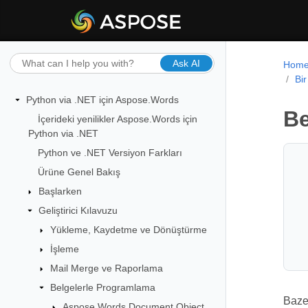
Ask AI
Hom
Bi
Python via .NET için Aspose.Words
Be
İçerideki yenilikler Aspose.Words için
Python via .NET
Python ve .NET Versiyon Farkları
Ürüne Genel Bakış
Başlarken
Geliştirici Kılavuzu
Yükleme, Kaydetme ve Dönüştürme
İşleme
Mail Merge ve Raporlama
Belgelerle Programlama
Bazen
Aspose.Words Document Object