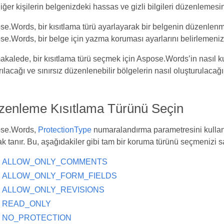
iğer kişilerin belgenizdeki hassas ve gizli bilgileri düzenlemesini
e.Words, bir kısıtlama türü ayarlayarak bir belgenin düzenlenme
e.Words, bir belge için yazma koruması ayarlarını belirlemenize
kalede, bir kısıtlama türü seçmek için Aspose.Words’in nasıl k
rılacağı ve sınırsız düzenlenebilir bölgelerin nasıl oluşturulacağ
zenleme Kısıtlama Türünü Seçin
se.Words,
ProtectionType
numaralandırma parametresini kullanar
k tanır. Bu, aşağıdakiler gibi tam bir koruma türünü seçmenizi s
ALLOW_ONLY_COMMENTS
ALLOW_ONLY_FORM_FIELDS
ALLOW_ONLY_REVISIONS
READ_ONLY
NO_PROTECTION