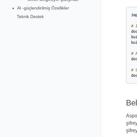
AI -güçlendirilmiş Özellikler
im
Teknik Destek
# 
do
bu
bu
# 
do
# 
do
Be
Aspos
şifre
şifre