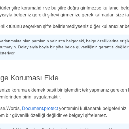
ürler şifre korumalıdır ve bu şifre doğru girilmezse kullanıcı bel
ısıyla belgeniz gerekli şifreyi girmenize gerek kalmadan size iade e
lik türünü seçerken şifre belirlemediyseniz diğer kullanıcılar be
arlanmakta olan parolanın yalnızca belgedeki, belge özelliklerine erişild
utmayın. Dolayısıyla böyle bir şifre belge güvenliğinin garantisi değildir
steriyor.
lge Koruması Ekle
nize koruma eklemek basit bir işlemdir; tek yapmanız gereken b
mlerinden birini uygulamaktır.
se.Words,
Document.protect
yöntemini kullanarak belgelerinizi
m bir güvenlik özelliği değildir ve belgeyi şifrelemez.