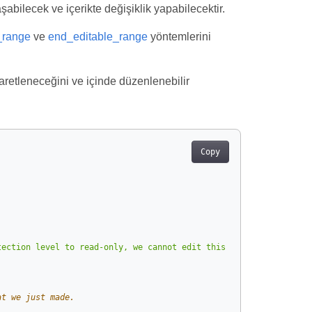
şabilecek ve içerikte değişiklik yapabilecektir.
_range
ve
end_editable_range
yöntemlerini
aretleneceğini ve içinde düzenlenebilir
Copy
tection level to read-only, we cannot edit this paragraph withou
at we just made.