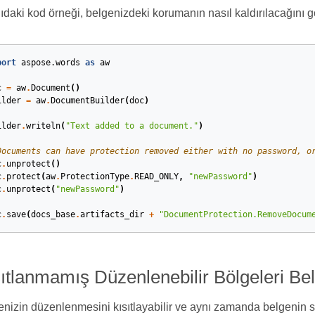
daki kod örneği, belgenizdeki korumanın nasıl kaldırılacağını gö
port
aspose.words
as
aw
c
=
aw
.
Document
()
ilder
=
aw
.
DocumentBuilder
(
doc
)
ilder
.
writeln
(
"Text added to a document."
)
Documents can have protection removed either with no password, o
c
.
unprotect
()
c
.
protect
(
aw
.
ProtectionType
.
READ_ONLY
,
"newPassword"
)
c
.
unprotect
(
"newPassword"
)
c
.
save
(
docs_base
.
artifacts_dir
+
"DocumentProtection.RemoveDocum
ıtlanmamış Düzenlenebilir Bölgeleri Bel
nizin düzenlenmesini kısıtlayabilir ve aynı zamanda belgenin se