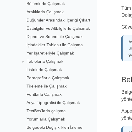
Bölümlerle Çalışmak
Tüm t
Aralıklarla Çalışmak
Dolay
Düğümler Arasındaki İçeriği Çıkart
Güven
Üstbilgiler ve Altbilgilerle Çalışmak
Dipnot ve Sonnot ile Çalışmak
Ay
İçindekiler Tablosu ile Çalışma
un
Yer İşaretleriyle Çalışmak
gö
Tablolarla Çalışmak
Listelerle Çalışmak
Paragraflarla Çalışmak
Be
Tireleme ile Çalışmak
Belge
Fontlarla Çalışmak
yönte
Asya Tipografisi ile Çalışmak
TextBox'larla çalışma
Aspo
yönte
Yorumlarla Çalışmak
Belgedeki Değişiklikleri İzleme