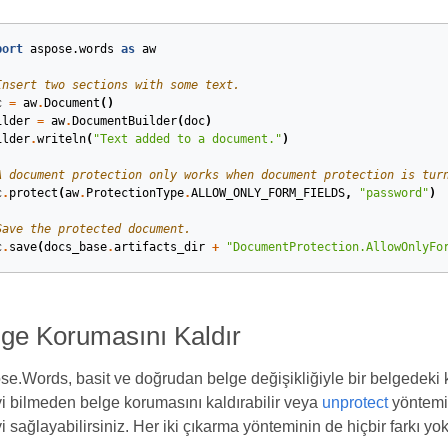
port
aspose.words
as
aw
Insert two sections with some text.
c
=
aw
.
Document
()
ilder
=
aw
.
DocumentBuilder
(
doc
)
ilder
.
writeln
(
"Text added to a document."
)
A document protection only works when document protection is tur
c
.
protect
(
aw
.
ProtectionType
.
ALLOW_ONLY_FORM_FIELDS
,
"password"
)
Save the protected document.
c
.
save
(
docs_base
.
artifacts_dir
+
"DocumentProtection.AllowOnlyFo
lge Korumasını Kaldır
e.Words, basit ve doğrudan belge değişikliğiyle bir belgedeki 
yi bilmeden belge korumasını kaldırabilir veya
unprotect
yöntemin
yi sağlayabilirsiniz. Her iki çıkarma yönteminin de hiçbir farkı yok