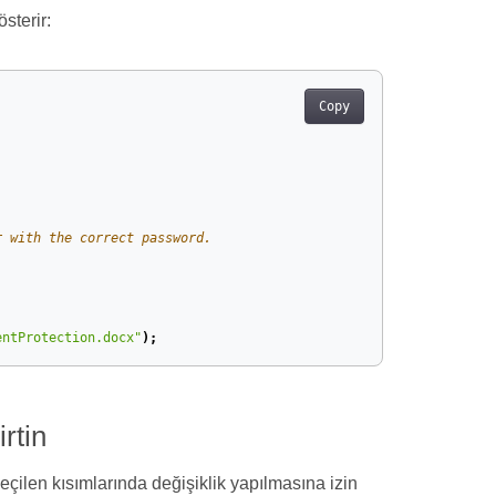
sterir:
Copy
r with the correct password.
entProtection.docx"
);
irtin
çilen kısımlarında değişiklik yapılmasına izin