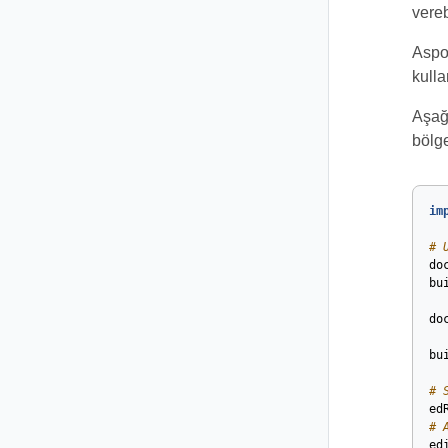
vereb
Aspos
kulla
Aşağı
bölge
im
# 
do
bu
do
bu
# 
ed
# 
ed