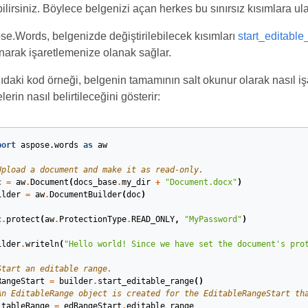
ilirsiniz. Böylece belgenizi açan herkes bu sınırsız kısımlara ula
e.Words, belgenizde değiştirilebilecek kısımları
start_editable
narak işaretlemenize olanak sağlar.
daki kod örneği, belgenin tamamının salt okunur olarak nasıl iş
lerin nasıl belirtileceğini gösterir:
port
aspose.words
as
aw
Upload a document and make it as read-only.
c
=
aw
.
Document
(
docs_base
.
my_dir
+
"Document.docx"
)
ilder
=
aw
.
DocumentBuilder
(
doc
)
c
.
protect
(
aw
.
ProtectionType
.
READ_ONLY
,
"MyPassword"
)
ilder
.
writeln
(
"Hello world! Since we have set the document's pro
Start an editable range.
RangeStart
=
builder
.
start_editable_range
()
An EditableRange object is created for the EditableRangeStart th
itableRange
=
edRangeStart
.
editable_range