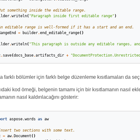
Put something inside the editable range.
ilder
.
writeln
(
"Paragraph inside first editable range"
)
An editable range is well-formed if it has a start and an end.
RangeEnd
=
builder
.
end_editable_range
()
ilder
.
writeln
(
"This paragraph is outside any editable ranges, an
c
.
save
(
docs_base
.
artifacts_dir
+
"DocumentProtection.Unrestricte
a farklı bölümler için farklı belge düzenleme kısıtlamaları da seçe
daki kod örneği, belgenin tamamı için bir kısıtlamanın nasıl ekl
lamanın nasıl kaldırılacağını gösterir:
port
aspose.words
as
aw
Insert two sections with some text.
c
=
aw
.
Document
()