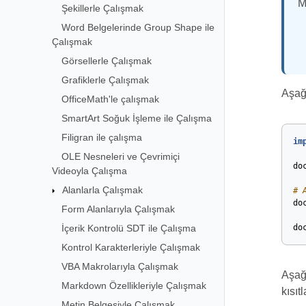
M
Şekillerle Çalışmak
Word Belgelerinde Group Shape ile
Çalışmak
Görsellerle Çalışmak
Grafiklerle Çalışmak
Aşağı
OfficeMath'le çalışmak
SmartArt Soğuk İşleme ile Çalışma
Filigran ile çalışma
im
OLE Nesneleri ve Çevrimiçi
do
Videoyla Çalışma
Alanlarla Çalışmak
# 
do
Form Alanlarıyla Çalışmak
İçerik Kontrolü SDT ile Çalışma
do
Kontrol Karakterleriyle Çalışmak
VBA Makrolarıyla Çalışmak
Aşağ
Markdown Özellikleriyle Çalışmak
kısıt
Metin Belgesiyle Çalışmak