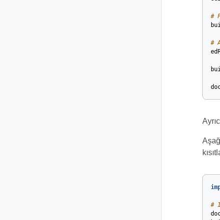
# 
bu
# 
ed
bu
do
Ayrıc
Aşağı
kısıt
im
# 
do