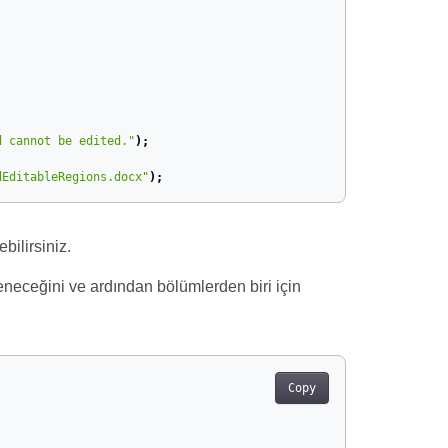
d cannot be edited."
);
dEditableRegions.docx"
);
bilirsiniz.
eneceğini ve ardından bölümlerden biri için
Copy