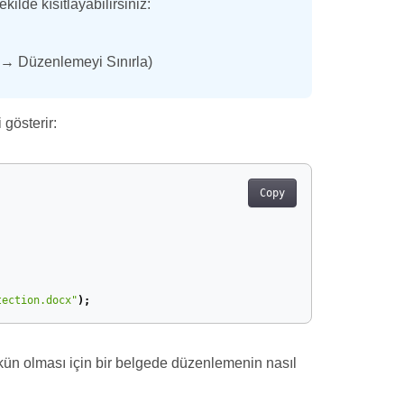
ilde kısıtlayabilirsiniz:
u → Düzenlemeyi Sınırla)
gösterir:
Copy
tection.docx"
);
ün olması için bir belgede düzenlemenin nasıl