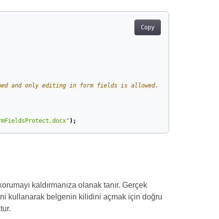
Copy
ned and only editing in form fields is allowed.
rmFieldsProtect.docx"
);
korumayı kaldırmanıza olanak tanır. Gerçek
i kullanarak belgenin kilidini açmak için doğru
tur.