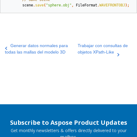
scene
.
save
(
"sphere.obj"
,
FileFormat
.
WAVEFRONTOBJ
);
Generar datos normales para
Trabajar con consultas de
todas las mallas del modelo 3D
objetos XPath-Like
Subscribe to Aspose Product Updates
Get monthly newsletters & offers directly delivered to your
mailbox.