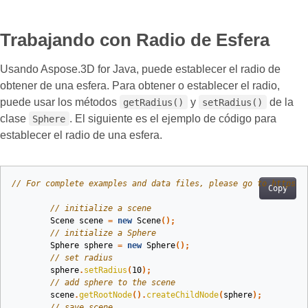
Trabajando con Radio de Esfera
Usando Aspose.3D for Java, puede establecer el radio de
obtener de una esfera. Para obtener o establecer el radio,
puede usar los métodos
y
de la
getRadius()
setRadius()
clase
. El siguiente es el ejemplo de código para
Sphere
establecer el radio de una esfera.
// For complete examples and data files, please go to https:/
Copy
// initialize a scene
Scene
scene
=
new
Scene
();
// initialize a Sphere
Sphere
sphere
=
new
Sphere
();
// set radius
sphere
.
setRadius
(
10
);
// add sphere to the scene
scene
.
getRootNode
().
createChildNode
(
sphere
);
// save scene