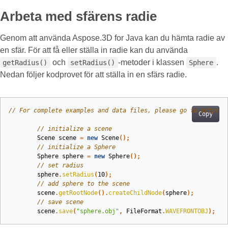
Arbeta med sfärens radie
Genom att använda Aspose.3D for Java kan du hämta radie av
en sfär. För att få eller ställa in radie kan du använda
och
-metoder i klassen
.
getRadius()
setRadius()
Sphere
Nedan följer kodprovet för att ställa in en sfärs radie.
// For complete examples and data files, please go to https:/
Copy
// initialize a scene
Scene
scene
=
new
Scene
();
// initialize a Sphere
Sphere
sphere
=
new
Sphere
();
// set radius
sphere
.
setRadius
(
10
);
// add sphere to the scene
scene
.
getRootNode
().
createChildNode
(
sphere
);
// save scene
scene
.
save
(
"sphere.obj"
,
FileFormat
.
WAVEFRONTOBJ
);