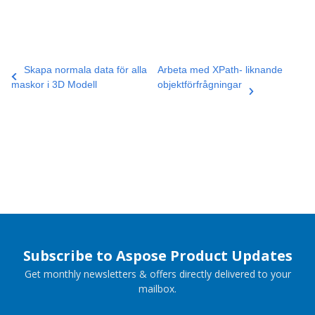
Skapa normala data för alla
Arbeta med XPath- liknande
maskor i 3D Modell
objektförfrågningar
Subscribe to Aspose Product Updates
Get monthly newsletters & offers directly delivered to your
mailbox.