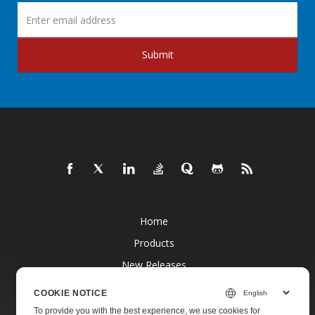
Submit
Home
Products
New Releases
Pricing
COOKIE NOTICE
Docs
To provide you with the best experience, we use cookies for