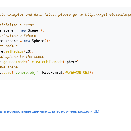
ete examples and data files, please go to https://github.com/asp
nitialize a scene
e
scene
=
new
Scene
();
nitialize a Sphere
re
sphere
=
new
Sphere
();
et radius
re
.
setRadius
(
10
);
dd sphere to the scene
e
.
getRootNode
().
createChildNode
(
sphere
);
ave scene
e
.
save
(
"sphere.obj"
,
FileFormat
.
WAVEFRONTOBJ
);
ать нормальные данные для всех ячеек модели 3D