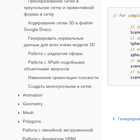
Преобразование сетки в
треугольную сетку и примитивной
формы в сетку
// For compl
Кодирование сетки 3D в файле
// i
Google Draco
Scen
Генерировать нормальные
// i
Sphe
данные для всех ячеек модели 3D
// s
Работа с радиусом сферы
sphe
// a
Работа с XPath-подобными
scen
объектными запросов
// s
Изменение ориентации плоскости
scen
Создать многоугольник в сетке
Animation
Geometry
Mesh
Генериров
Polygons
Работа с линейной экструзионной
Работа с форматом VRML