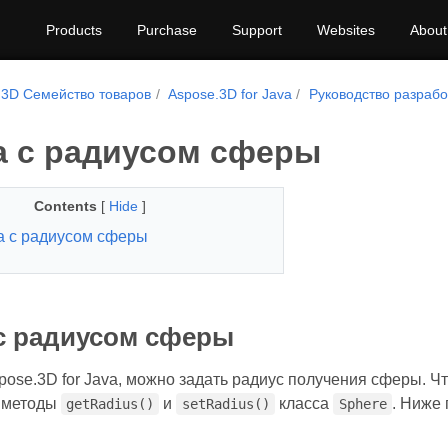
Products
Purchase
Support
Websites
About
.3D Семейство товаров
Aspose.3D for Java
Руководство разрабо
а с радиусом сферы
Contents
[
Hide
]
а с радиусом сферы
с радиусом сферы
ose.3D for Java, можно задать радиус получения сферы. Ч
 методы
и
класса
. Ниже
getRadius()
setRadius()
Sphere