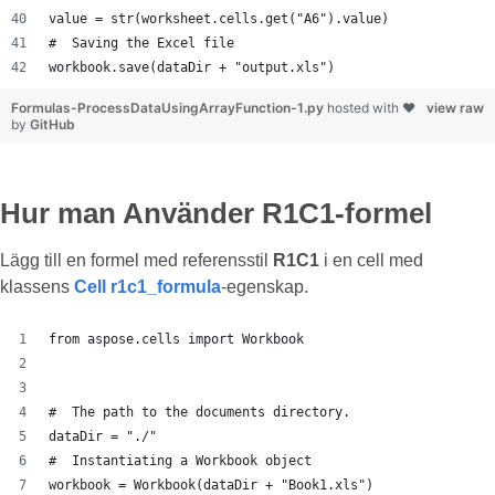
value = str(worksheet.cells.get("A6").value)
#  Saving the Excel file
workbook.save(dataDir + "output.xls")
Formulas-ProcessDataUsingArrayFunction-1.py
hosted with ❤
view raw
by
GitHub
Hur man Använder R1C1-formel
Lägg till en formel med referensstil
R1C1
i en cell med
klassens
Cell
r1c1_formula
-egenskap.
from aspose.cells import Workbook
#  The path to the documents directory.
dataDir = "./"
#  Instantiating a Workbook object
workbook = Workbook(dataDir + "Book1.xls")