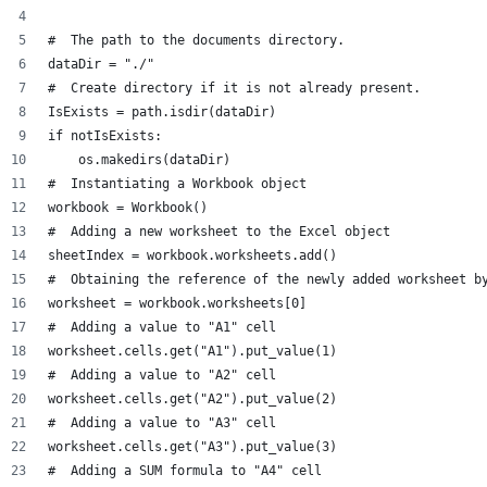
#  The path to the documents directory.
dataDir = "./"
#  Create directory if it is not already present.
IsExists = path.isdir(dataDir)
if notIsExists:
    os.makedirs(dataDir)
#  Instantiating a Workbook object
workbook = Workbook()
#  Adding a new worksheet to the Excel object
sheetIndex = workbook.worksheets.add()
#  Obtaining the reference of the newly added worksheet b
worksheet = workbook.worksheets[0]
#  Adding a value to "A1" cell
worksheet.cells.get("A1").put_value(1)
#  Adding a value to "A2" cell
worksheet.cells.get("A2").put_value(2)
#  Adding a value to "A3" cell
worksheet.cells.get("A3").put_value(3)
#  Adding a SUM formula to "A4" cell