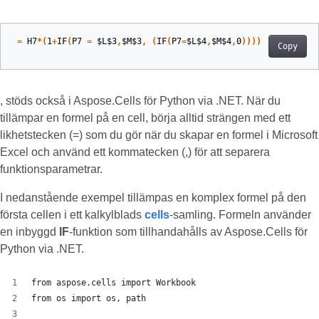
=
H7
*(
1
+
IF
(
P7
=
$L$
3
,
$M$
3
,
(
IF
(
P7
=
$L$
4
,
$M$
4
,
0
))))
Copy
, stöds också i Aspose.Cells för Python via .NET. När du
tillämpar en formel på en cell, börja alltid strängen med ett
likhetstecken (=) som du gör när du skapar en formel i Microsoft
Excel och använd ett kommatecken (,) för att separera
funktionsparametrar.
I nedanstående exempel tillämpas en komplex formel på den
första cellen i ett kalkylblads
cells
-samling. Formeln använder
en inbyggd
IF
-funktion som tillhandahålls av Aspose.Cells för
Python via .NET.
from aspose.cells import Workbook
from os import os, path