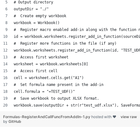
# Output directory
outputDir = "./"
#  Create empty workbook
workbook = Workbook()
#  Register macro enabled add-in along with the function 
id = workbook.worksheets.register_add_in_function(sourceD
#  Register more functions in the file (if any)
workbook.worksheets.register_add_in_function(id, "TEST_UD
#  Access first worksheet
worksheet = workbook.worksheets[0]
#  Access first cell
cell = worksheet.cells.get("A1")
#  Set formula name present in the add-in
cell.formula = "=TEST_UDF()"
#  Save workbook to output XLSX format.
workbook.save(outputDir + str(r"test_udf.xlsx"), SaveForm
Formulas-RegisterAndCallFuncFromAddIn-1.py
hosted with ❤
view raw
by
GitHub