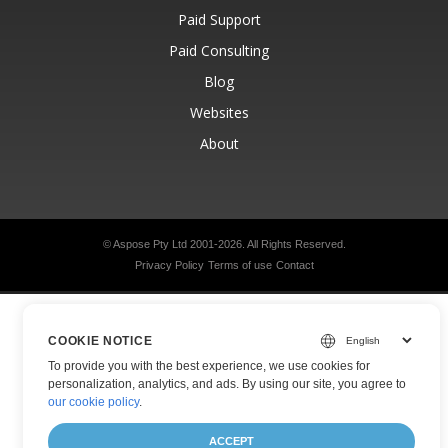
Paid Support
Paid Consulting
Blog
Websites
About
© Aspose Pty Ltd 2001-2026.
All Rights Reserved.
Privacy Policy
Terms of use
Contact
COOKIE NOTICE
To provide you with the best experience, we use cookies for
personalization, analytics, and ads. By using our site, you agree to
our cookie policy
.
ACCEPT