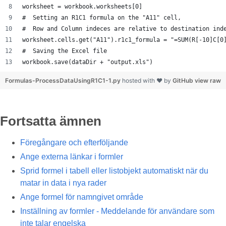
worksheet = workbook.worksheets[0]
#  Setting an R1C1 formula on the "A11" cell,
#  Row and Column indeces are relative to destination ind
worksheet.cells.get("A11").r1c1_formula = "=SUM(R[-10]C[0
#  Saving the Excel file
workbook.save(dataDir + "output.xls")
Formulas-ProcessDataUsingR1C1-1.py
hosted with ❤ by
GitHub
view raw
Fortsatta ämnen
Föregångare och efterföljande
Ange externa länkar i formler
Sprid formel i tabell eller listobjekt automatiskt när du
matar in data i nya rader
Ange formel för namngivet område
Inställning av formler - Meddelande för användare som
inte talar engelska