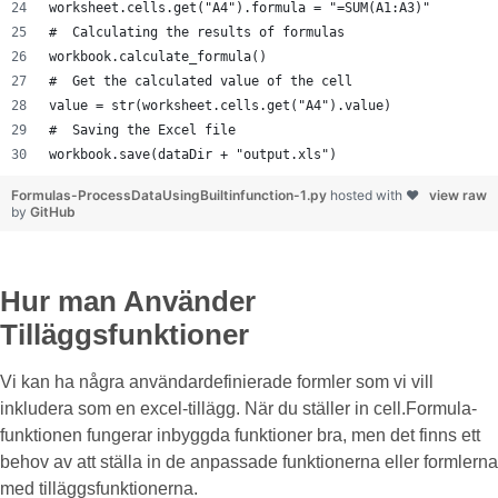
worksheet.cells.get("A4").formula = "=SUM(A1:A3)"
#  Calculating the results of formulas
workbook.calculate_formula()
#  Get the calculated value of the cell
value = str(worksheet.cells.get("A4").value)
#  Saving the Excel file
workbook.save(dataDir + "output.xls")
Formulas-ProcessDataUsingBuiltinfunction-1.py
hosted with ❤
view raw
by
GitHub
Hur man Använder
Tilläggsfunktioner
Vi kan ha några användardefinierade formler som vi vill
inkludera som en excel-tillägg. När du ställer in cell.Formula-
funktionen fungerar inbyggda funktioner bra, men det finns ett
behov av att ställa in de anpassade funktionerna eller formlerna
med tilläggsfunktionerna.