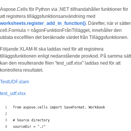
Aspose.Cells för Python via .NET tillhandahåller funktioner för
att registrera tilläggsfunktionsanvändning med
worksheets.register_add_in_function()
. Därefter, när vi sätter
cell.Formula = någonFunktionFrånTillägget, innehåller den
utdata excelfilen det beräknade värdet från Tilläggsfunktionen.
Följande XLAM-fil ska laddas ned för att registrera
tilläggsfunktionen enligt nedanstående provkod. På samma sätt
kan den resulterande filen “test_udf.xlsx” laddas ned för att
kontrollera resultatet.
TestUDF.xlam
test_udf.xlsx
from aspose.cells import SaveFormat, Workbook
# Source directory
sourceDir = "./"