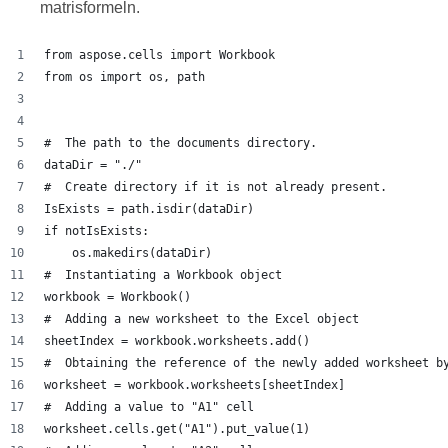
matrisformeln.
from aspose.cells import Workbook
from os import os, path
#  The path to the documents directory.
dataDir = "./"
#  Create directory if it is not already present.
IsExists = path.isdir(dataDir)
if notIsExists:
    os.makedirs(dataDir)
#  Instantiating a Workbook object
workbook = Workbook()
#  Adding a new worksheet to the Excel object
sheetIndex = workbook.worksheets.add()
#  Obtaining the reference of the newly added worksheet b
worksheet = workbook.worksheets[sheetIndex]
#  Adding a value to "A1" cell
worksheet.cells.get("A1").put_value(1)