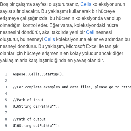
Boş bir çalışma sayfası oluşturursanız,
Cells
koleksiyonunun
sayısı sıfır olacaktır. Bu yaklaşımı kullanarak bir hücreye
erişmeye çalıştığınızda, bu hücrenin koleksiyonda var olup
olmadığını kontrol eder. Eğer varsa, koleksiyondaki hücre
nesnesini döndürür, aksi takdirde yeni bir
Cell
nesnesi
oluşturur, bu nesneyi
Cells
koleksiyonuna ekler ve ardından bu
nesneyi döndürür. Bu yaklaşım, Microsoft Excel ile tanışık
olanlar için hücreye erişmenin en kolay yoludur ancak diğer
yaklaşımlarla karşılaştırıldığında en yavaş olanıdır.
Aspose::Cells::Startup();
//For complete examples and data files, please go to http
//Path of input
U16String dirPath(u"");
//Path of output
U16String outPath(u"");