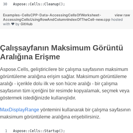
Aspose::Cells::Cleanup();
Examples-CellsCPP-Data-AccessingCellsOfWorksheet-
view raw
AccessingCellsUsingRowAndColumnIndexOfTheCell-new.cpp
hosted
with ❤ by
GitHub
Çalışsayfanın Maksimum Görüntü
Aralığına Erişme
Aspose.Cells, geliştiricilere bir çalışma sayfasının maksimum
görüntüleme aralığına erişim sağlar. Maksimum görüntüleme
aralığı - içerikle dolu ilk ve son hücre aralığı - bir çalışma
sayfasının tüm içeriğini bir resimde kopyalamak, seçmek veya
göstermek istediğinizde kullanışlıdır.
MaxDisplayRange
yöntemini kullanarak bir çalışma sayfasının
maksimum görüntüleme aralığına erişebilirsiniz.
Aspose::Cells::Startup();