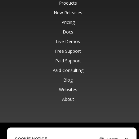
Products
New Releases
Pricing
Docs
Live Demos
Free Support
Paid Support
Paid Consulting
Blog
Websites
About
© Aspose Pty Ltd 2001-2026.
All Rights Reserved.
Privacy Policy
Terms of use
Contact
COOKIE NOTICE