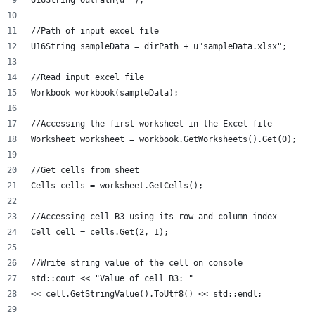
U16String outPath(u"");
//Path of input excel file
U16String sampleData = dirPath + u"sampleData.xlsx";
//Read input excel file
Workbook workbook(sampleData);
//Accessing the first worksheet in the Excel file
Worksheet worksheet = workbook.GetWorksheets().Get(0);
//Get cells from sheet
Cells cells = worksheet.GetCells();
//Accessing cell B3 using its row and column index
Cell cell = cells.Get(2, 1);
//Write string value of the cell on console
std::cout << "Value of cell B3: "
<< cell.GetStringValue().ToUtf8() << std::endl;