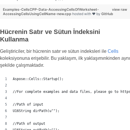
Examples-CellsCPP-Data-AccessingCellsOfWorksheet-
view raw
AccessingCellsUsingCellName-new.cpp
hosted with ❤ by
GitHub
Hücrenin Satır ve Sütun İndeksini
Kullanma
Geliştiriciler, bir hücrenin satır ve sütun indeksleri ile
Cells
koleksiyonuna erişebilir. Bu yaklaşım, ilk yaklaşımınkinden aynı
şekilde çalışmaktadır.
Aspose::Cells::Startup();
//For complete examples and data files, please go to http
//Path of input
U16String dirPath(u"");
//Path of output