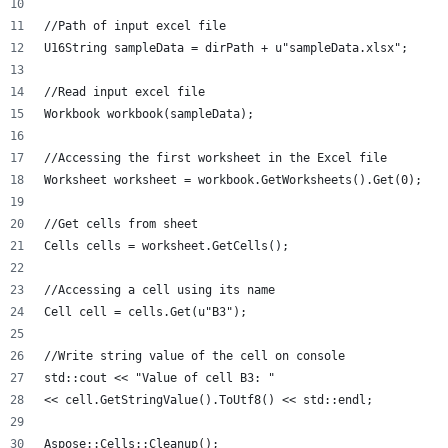
//Path of input excel file
U16String sampleData = dirPath + u"sampleData.xlsx";
//Read input excel file
Workbook workbook(sampleData);
//Accessing the first worksheet in the Excel file
Worksheet worksheet = workbook.GetWorksheets().Get(0);
//Get cells from sheet
Cells cells = worksheet.GetCells();
//Accessing a cell using its name
Cell cell = cells.Get(u"B3");
//Write string value of the cell on console
std::cout << "Value of cell B3: "
<< cell.GetStringValue().ToUtf8() << std::endl;
Aspose::Cells::Cleanup();