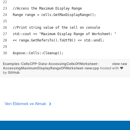
//Access the Maximum Display Range
Range range = cells.GetMaxDisplayRange();
//Print string value of the cell on console
std::cout << "Maximum Display Range of Worksheet: "
<< range.GetRefersTo().ToUtf8() << std::endl;
Aspose::Cells::Cleanup();
Examples-CellsCPP-Data-AccessingCellsOfWorksheet-
view raw
AccessingMaximumDisplayRangeOfWorksheet-new.cpp
hosted with ❤
by
GitHub
Veri Eklemek ve Almak