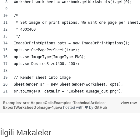
Worksheet worksheet = workbook.getWorksheets().get(0);
/*
 * Set image or print options, We want one page per sheet
 * 400x400
 */
ImageOrPrintOptions opts = new ImageOrPrintOptions();
opts.setOnePagePerSheet(true);
opts.setImageType(ImageType.PNG);
opts.setDesiredSize(400, 400);
// Render sheet into image
SheetRender sr = new SheetRender(worksheet, opts);
sr.toImage(0, dataDir + "EWSheetToImage_out.png");
Examples-src-AsposeCellsExamples-TechnicalArticles-
view raw
ExportWorksheettoImage-1.java
hosted with ❤ by
GitHub
İlgili Makaleler