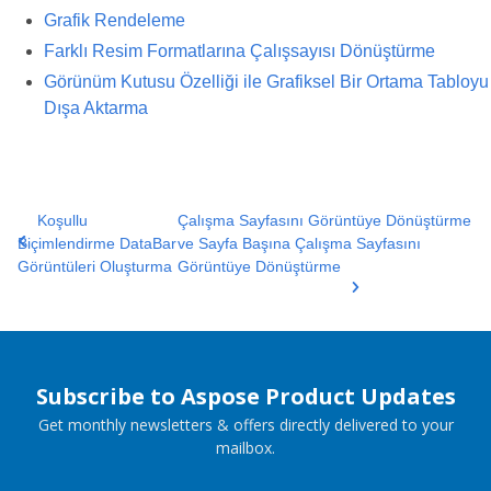
Grafik Rendeleme
Farklı Resim Formatlarına Çalışsayısı Dönüştürme
Görünüm Kutusu Özelliği ile Grafiksel Bir Ortama Tabloyu
Dışa Aktarma
Koşullu
Çalışma Sayfasını Görüntüye Dönüştürme
Biçimlendirme DataBar
ve Sayfa Başına Çalışma Sayfasını
Görüntüleri Oluşturma
Görüntüye Dönüştürme
Subscribe to Aspose Product Updates
Get monthly newsletters & offers directly delivered to your
mailbox.