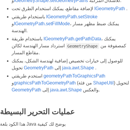
.
للأشكال
المركبة
IGeometryShape.setGeometryPaths
و
.
IGeometryPath
لإضافة مقاطع، يمكنك استخدام الطرق تحت
IGeometryPath.setStroke
باستخدام طريقتي
، يمكنك ضبط مظهر مسار
IGeometryPath.setFillMode
و
الهندسة.
، يمكنك
IGeometryPath.getPathData
باستخدام طريقة
كمصفوفة من
استرداد مسار الهندسة لكائن
GeometryShape
مقاطع المسار.
للوصول إلى خيارات تخصيص إضافية لهندسة الشكل، يمكنك
.
java.awt.Shape
إلى
GeometryPath
تحويل
geometryPathToGraphicsPath
استخدم طريقتي
) لتحويل
ShapeUtil
(من فئة
graphicsPathToGeometryPath
و
والعكس.
java.awt.Shape
إلى
GeometryPath
عمليات التحرير البسيطة
هذا الكود بلغة Java يوضح لك كيفية