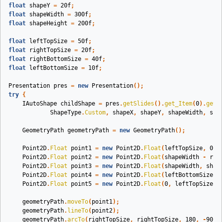
float
shapeY
=
20f
;
float
shapeWidth
=
300f
;
float
shapeHeight
=
200f
;
float
leftTopSize
=
50f
;
float
rightTopSize
=
20f
;
float
rightBottomSize
=
40f
;
float
leftBottomSize
=
10f
;
Presentation
pres
=
new
Presentation
();
try
{
IAutoShape
childShape
=
pres
.
getSlides
().
get_Item
(
0
).
getS
ShapeType
.
Custom
,
shapeX
,
shapeY
,
shapeWidth
,
sha
GeometryPath
geometryPath
=
new
GeometryPath
();
Point2D
.
Float
point1
=
new
Point2D
.
Float
(
leftTopSize
,
0
);
Point2D
.
Float
point2
=
new
Point2D
.
Float
(
shapeWidth
-
rig
Point2D
.
Float
point3
=
new
Point2D
.
Float
(
shapeWidth
,
shap
Point2D
.
Float
point4
=
new
Point2D
.
Float
(
leftBottomSize
,
Point2D
.
Float
point5
=
new
Point2D
.
Float
(
0
,
leftTopSize
);
geometryPath
.
moveTo
(
point1
);
geometryPath
.
lineTo
(
point2
);
geometryPath
.
arcTo
(
rightTopSize
,
rightTopSize
,
180
,
-
90
);