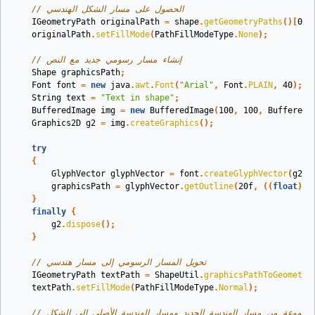
// الحصول على مسار الشكل الهندسي
IGeometryPath
originalPath
=
shape
.
getGeometryPaths
()[
0
];
originalPath
.
setFillMode
(
PathFillModeType
.
None
);
// إنشاء مسار رسومي جديد مع النص
Shape
graphicsPath
;
Font
font
=
new
java
.
awt
.
Font
(
"Arial"
,
Font
.
PLAIN
,
40
);
String
text
=
"Text in shape"
;
BufferedImage
img
=
new
BufferedImage
(
100
,
100
,
BufferedI
Graphics2D
g2
=
img
.
createGraphics
();
try
{
GlyphVector
glyphVector
=
font
.
createGlyphVector
(
g2
.
g
graphicsPath
=
glyphVector
.
getOutline
(
20f
,
((
float
)
-
}
finally
{
g2
.
dispose
();
}
// تحويل المسار الرسومي إلى مسار هندسي
IGeometryPath
textPath
=
ShapeUtil
.
graphicsPathToGeometry
textPath
.
setFillMode
(
PathFillModeType
.
Normal
);
يين مجموعة من مسار الهندسة الجديد ومسار الهندسة الأصلي إلى الشكل