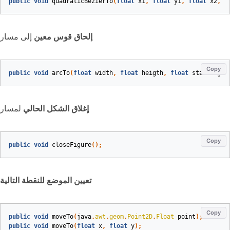
public
void
quadraticBezierTo
(
float
x1
,
float
y1
,
float
x2
,
f
إلحاق قوس معين
إلى مسار
Copy
public
void
arcTo
(
float
width
,
float
heigth
,
float
startAngle
إغلاق الشكل الحالي
لمسار
Copy
public
void
closeFigure
()
;
تعيين الموضع للنقطة التالية
Copy
public
void
moveTo
(
java
.
awt
.
geom
.
Point2D
.
Float
point
)
;
public
void
moveTo
(
float
x
,
float
y
)
;