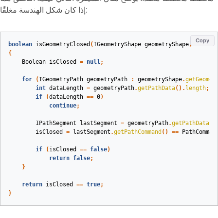
إذا كان شكل الهندسة مغلقًا:
Copy
boolean
isGeometryClosed
(
IGeometryShape
geometryShape
)
{
Boolean
isClosed
=
null
;
for
(
IGeometryPath
geometryPath
:
geometryShape
.
getGeomet
int
dataLength
=
geometryPath
.
getPathData
().
length
;
if
(
dataLength
==
0
)
continue
;
IPathSegment
lastSegment
=
geometryPath
.
getPathData
()
isClosed
=
lastSegment
.
getPathCommand
()
==
PathComman
if
(
isClosed
==
false
)
return
false
;
}
return
isClosed
==
true
;
}