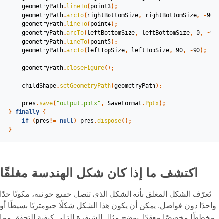
geometryPath
.
lineTo
(
point3
);
geometryPath
.
arcTo
(
rightBottomSize
,
rightBottomSize
,
-
90
,
geometryPath
.
lineTo
(
point4
);
geometryPath
.
arcTo
(
leftBottomSize
,
leftBottomSize
,
0
,
-
90
geometryPath
.
lineTo
(
point5
);
geometryPath
.
arcTo
(
leftTopSize
,
leftTopSize
,
90
,
-
90
);
geometryPath
.
closeFigure
();
childShape
.
setGeometryPath
(
geometryPath
);
pres
.
save
(
"output.pptx"
,
SaveFormat
.
Pptx
);
}
finally
{
if
(
pres
!=
null
)
pres
.
dispose
();
}
اكتشف ما إذا كان شكل الهندسة مغلقًا
يُعرّف الشكل المغلق بأنه الشكل الذي تتصل جميع جوانبه، مكونًا حدًا
واحدًا دون فواصل. يمكن أن يكون هذا الشكل شكلًا جيومتريًا بسيطًا أو
مخططًا مخصصًا معقدًا. يوضح مثال الشيفرة التالي كيفية التحقق مما