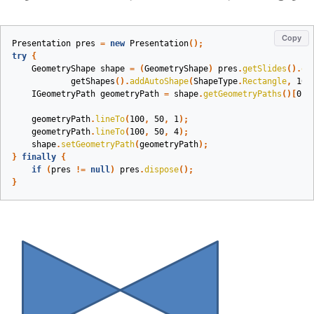
Copy
Presentation
pres
=
new
Presentation
();
try
{
GeometryShape
shape
=
(
GeometryShape
)
pres
.
getSlides
().
ge
getShapes
().
addAutoShape
(
ShapeType
.
Rectangle
,
100
IGeometryPath
geometryPath
=
shape
.
getGeometryPaths
()[
0
];
geometryPath
.
lineTo
(
100
,
50
,
1
);
geometryPath
.
lineTo
(
100
,
50
,
4
);
shape
.
setGeometryPath
(
geometryPath
);
}
finally
{
if
(
pres
!=
null
)
pres
.
dispose
();
}