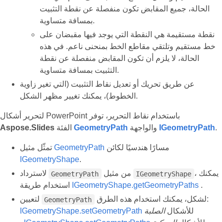
الحالة، جميع المقابض تكون منفصلة عن نقطة التثبيت
بمسافة متساوية.
نقطة مستقيمة هي النقطة التي يوجد فيها مقبضان على
خط مستقيم وتلتقي مقاطع الخط بمنحنى ناعم. في هذه
الحالة، لا يلزم أن تكون المقابض منفصلة عن نقطة
التثبيت بمسافة متساوية.
عن طريق تحريك أو تعديل نقاط التثبيت (التي تغير زاوية
الخطوط)، يمكنك تغيير مظهر الشكل.
لتحرير أشكال PowerPoint باستخدام نقاط التحرير، توفر
.
IGeometryPath
والواجهة
GeometryPath
الفئة
Aspose.Slides
مسارًا هندسيًا لكائن
GeometryPath
تمثّل مثيل
IGeometryShape
.
، يمكنك
من مثيل
لاسترداد
GeometryPath
IGeometryShape
.
IGeometryShape.getGeometryPaths
استخدام طريقة
لشكل، يمكنك استخدام هذه الطرق:
لتعيين
GeometryPath
للأشكال
الصلبة
IGeometryShape.setGeometryPath