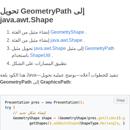
تحويل GeometryPath إلى
java.awt.Shape
.
GeometryShape
إنشاء مثيل من الفئة
.
java.awt.Shape
إنشاء مثيل من الفئة
GeometryPath
إلى مثيل
java.awt.Shape
تحويل مثيل
.
ShapeUtil
باستخدام
تطبيق المسارات على الشكل.
هذا الكود بلغة Java—تنفيذ للخطوات أعلاه—يوضح عملية تحويل
:
GraphicsPath
إلى
GeometryPath
Copy
Presentation
pres
=
new
Presentation
();
try
{
// إنشاء شكل جديد
GeometryShape
shape
=
(
GeometryShape
)
pres
.
getSlides
().
get
getShapes
().
addAutoShape
(
ShapeType
.
Rectangle
,
100