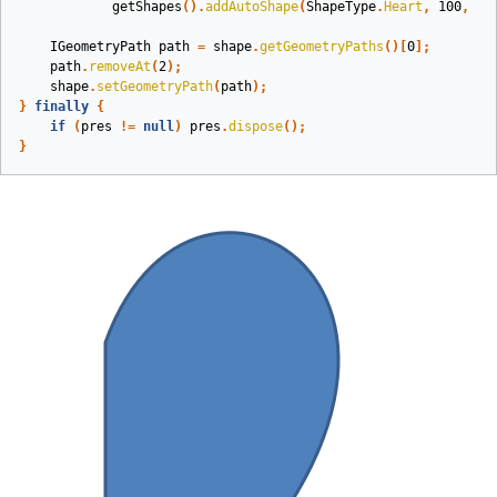
getShapes
().
addAutoShape
(
ShapeType
.
Heart
,
100
,
10
IGeometryPath
path
=
shape
.
getGeometryPaths
()[
0
];
path
.
removeAt
(
2
);
shape
.
setGeometryPath
(
path
);
}
finally
{
if
(
pres
!=
null
)
pres
.
dispose
();
}