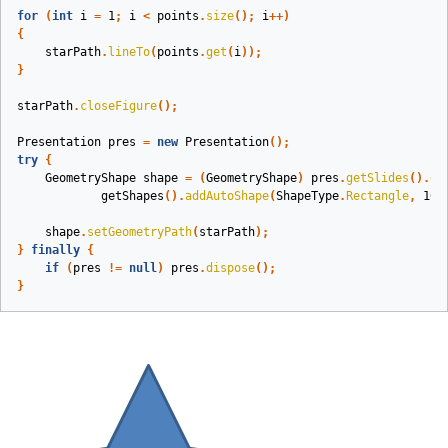
for
(
int
i
=
1
;
i
<
points
.
size
();
i
++)
{
starPath
.
lineTo
(
points
.
get
(
i
));
}
starPath
.
closeFigure
();
Presentation
pres
=
new
Presentation
();
try
{
GeometryShape
shape
=
(
GeometryShape
)
pres
.
getSlides
().
ge
getShapes
().
addAutoShape
(
ShapeType
.
Rectangle
,
100
shape
.
setGeometryPath
(
starPath
);
}
finally
{
if
(
pres
!=
null
)
pres
.
dispose
();
}