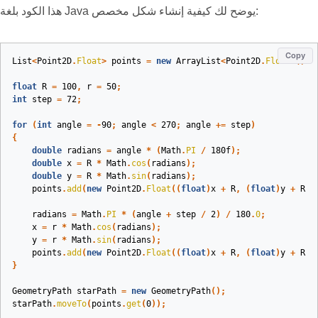
هذا الكود بلغة Java يوضح لك كيفية إنشاء شكل مخصص:
Copy
List
<
Point2D
.
Float
>
points
=
new
ArrayList
<
Point2D
.
Float
>();
float
R
=
100
,
r
=
50
;
int
step
=
72
;
for
(
int
angle
=
-
90
;
angle
<
270
;
angle
+=
step
)
{
double
radians
=
angle
*
(
Math
.
PI
/
180f
);
double
x
=
R
*
Math
.
cos
(
radians
);
double
y
=
R
*
Math
.
sin
(
radians
);
points
.
add
(
new
Point2D
.
Float
((
float
)
x
+
R
,
(
float
)
y
+
R
))
radians
=
Math
.
PI
*
(
angle
+
step
/
2
)
/
180
.
0
;
x
=
r
*
Math
.
cos
(
radians
);
y
=
r
*
Math
.
sin
(
radians
);
points
.
add
(
new
Point2D
.
Float
((
float
)
x
+
R
,
(
float
)
y
+
R
))
}
GeometryPath
starPath
=
new
GeometryPath
();
starPath
.
moveTo
(
points
.
get
(
0
));