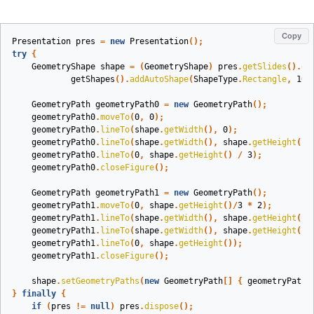
Copy
Presentation
pres
=
new
Presentation
();
try
{
GeometryShape
shape
=
(
GeometryShape
)
pres
.
getSlides
().
ge
getShapes
().
addAutoShape
(
ShapeType
.
Rectangle
,
100
GeometryPath
geometryPath0
=
new
GeometryPath
();
geometryPath0
.
moveTo
(
0
,
0
);
geometryPath0
.
lineTo
(
shape
.
getWidth
(),
0
);
geometryPath0
.
lineTo
(
shape
.
getWidth
(),
shape
.
getHeight
()/
geometryPath0
.
lineTo
(
0
,
shape
.
getHeight
()
/
3
);
geometryPath0
.
closeFigure
();
GeometryPath
geometryPath1
=
new
GeometryPath
();
geometryPath1
.
moveTo
(
0
,
shape
.
getHeight
()/
3
*
2
);
geometryPath1
.
lineTo
(
shape
.
getWidth
(),
shape
.
getHeight
()
geometryPath1
.
lineTo
(
shape
.
getWidth
(),
shape
.
getHeight
())
geometryPath1
.
lineTo
(
0
,
shape
.
getHeight
());
geometryPath1
.
closeFigure
();
shape
.
setGeometryPaths
(
new
GeometryPath
[]
{
geometryPath0
}
finally
{
if
(
pres
!=
null
)
pres
.
dispose
();