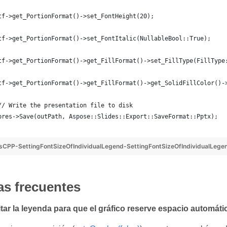
	tf->get_PortionFormat()->set_FontHeight(20);
	tf->get_PortionFormat()->set_FontItalic(NullableBool::True);
	tf->get_PortionFormat()->get_FillFormat()->set_FillType(FillType
	tf->get_PortionFormat()->get_FillFormat()->get_SolidFillColor()-
	// Write the presentation file to disk
	pres->Save(outPath, Aspose::Slides::Export::SaveFormat::Pptx);
sCPP-SettingFontSizeOfIndividualLegend-SettingFontSizeOfIndividualLege
as frecuentes
tar la leyenda para que el gráfico reserve espacio automá