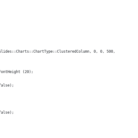
Slides::Charts::ChartType::ClusteredColumn, 0, 0, 500, 500);
FontHeight (20);
false);
false);