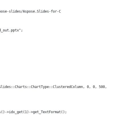
pose-slides/Aspose.Slides-for-C
d_out.pptx";
Slides::Charts::ChartType::ClusteredColumn, 0, 0, 500, 500);
s()->idx_get(1)->get_TextFormat();