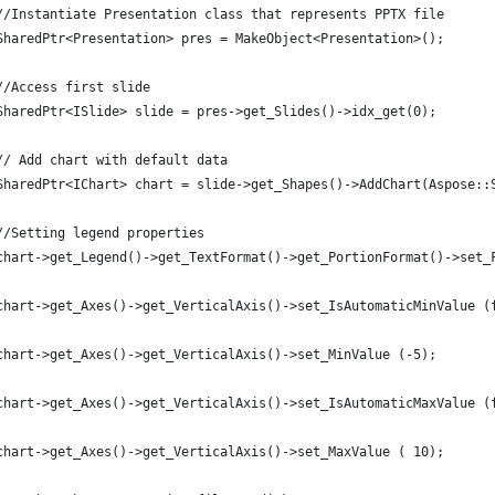
	//Instantiate Presentation class that represents PPTX file
	SharedPtr<Presentation> pres = MakeObject<Presentation>();
	//Access first slide
	SharedPtr<ISlide> slide = pres->get_Slides()->idx_get(0);
	// Add chart with default data
	SharedPtr<IChart> chart = slide->get_Shapes()->AddChart(Aspose::
	//Setting legend properties
	chart->get_Legend()->get_TextFormat()->get_PortionFormat()->set_
	chart->get_Axes()->get_VerticalAxis()->set_IsAutomaticMinValue (
	chart->get_Axes()->get_VerticalAxis()->set_MinValue (-5);
	chart->get_Axes()->get_VerticalAxis()->set_IsAutomaticMaxValue (
	chart->get_Axes()->get_VerticalAxis()->set_MaxValue ( 10);