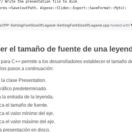
	// Write the presentation file to disk
	pres->Save(outPath, Aspose::Slides::Export::SaveFormat::Pptx);
sCPP-SettingFontSizeOfLegend-SettingFontSizeOfLegend.cpp
hosted with
er el tamaño de fuente de una leyend
para C++ permite a los desarrolladores establecer el tamaño de
 los pasos a continuación:
 la clase Presentation.
gráfico predeterminado.
 la entrada de la leyenda.
ca el tamaño de fuente.
a el valor mínimo del eje.
ca el valor máximo del eje.
a presentación en disco.