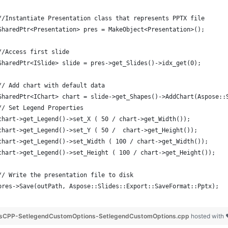
	//Instantiate Presentation class that represents PPTX file
	SharedPtr<Presentation> pres = MakeObject<Presentation>();
	//Access first slide
	SharedPtr<ISlide> slide = pres->get_Slides()->idx_get(0);
	// Add chart with default data
	SharedPtr<IChart> chart = slide->get_Shapes()->AddChart(Aspose::
	// Set Legend Properties
	chart->get_Legend()->set_X ( 50 / chart->get_Width());
	chart->get_Legend()->set_Y ( 50 /  chart->get_Height());
	chart->get_Legend()->set_Width ( 100 / chart->get_Width());
	chart->get_Legend()->set_Height ( 100 / chart->get_Height());
	// Write the presentation file to disk
	pres->Save(outPath, Aspose::Slides::Export::SaveFormat::Pptx);
esCPP-SetlegendCustomOptions-SetlegendCustomOptions.cpp
hosted with