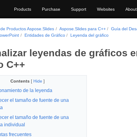
Products
Purchase
Support
Websites
About
 de Productos Aspose.Slides
Aspose.Slides para C++
Guía del Des
PowerPoint
Entidades de Gráfico
Leyenda del gráfico
alizar leyendas de gráficos 
o C++
Contents
[
Hide
]
onamiento de la leyenda
ecer el tamaño de fuente de una
da
ecer el tamaño de fuente de una
a individual
tas frecuentes