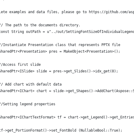
lete examples and data files, please go to https://github.com/as
	// The path to the documents directory.
	const String outPath = u"../out/SettingFontSizeOfIndividualLegen
	//Instantiate Presentation class that represents PPTX file
	SharedPtr<Presentation> pres = MakeObject<Presentation>();
	//Access first slide
	SharedPtr<ISlide> slide = pres->get_Slides()->idx_get(0);
	// Add chart with default data
	SharedPtr<IChart> chart = slide->get_Shapes()->AddChart(Aspose::
	//Setting legend properties
	SharedPtr<IChartTextFormat> tf = chart->get_Legend()->get_Entrie
	tf->get_PortionFormat()->set_FontBold (NullableBool::True);