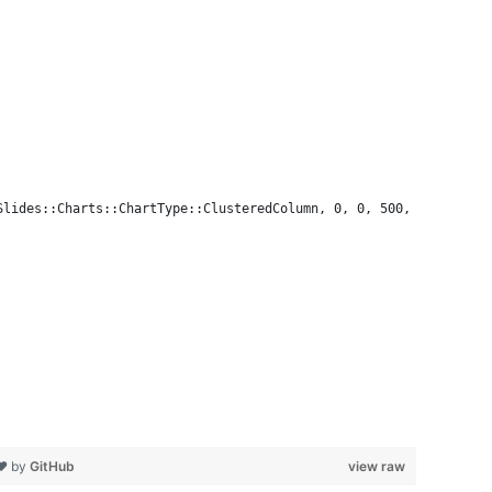
Slides::Charts::ChartType::ClusteredColumn, 0, 0, 500, 500);
 ❤ by
GitHub
view raw