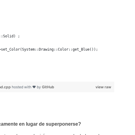
::Solid) ;
>set_Color(System::Drawing::Color::get_Blue());
nd.cpp
hosted with ❤ by
GitHub
view raw
ticamente en lugar de superponerse?