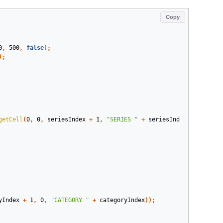
Copy
0
,
500
,
false
);
);
getCell
(
0
,
0
,
seriesIndex
+
1
,
"SERIES "
+
seriesIndex
),
chart
.
g
yIndex
+
1
,
0
,
"CATEGORY "
+
categoryIndex
));