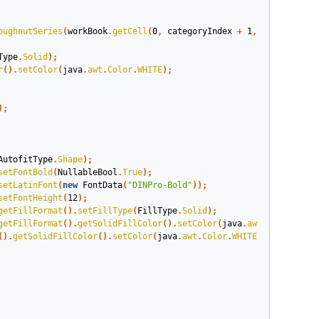
oughnutSeries
(
workBook
.
getCell
(
0
,
categoryIndex
+
1
,
i
+
1
,
1
));
Type
.
Solid
);
r
().
setColor
(
java
.
awt
.
Color
.
WHITE
);
);
AutofitType
.
Shape
);
setFontBold
(
NullableBool
.
True
);
setLatinFont
(
new
FontData
(
"DINPro-Bold"
));
setFontHeight
(
12
);
getFillFormat
().
setFillType
(
FillType
.
Solid
);
getFillFormat
().
getSolidFillColor
().
setColor
(
java
.
awt
.
Color
.
LIGH
().
getSolidFillColor
().
setColor
(
java
.
awt
.
Color
.
WHITE
);