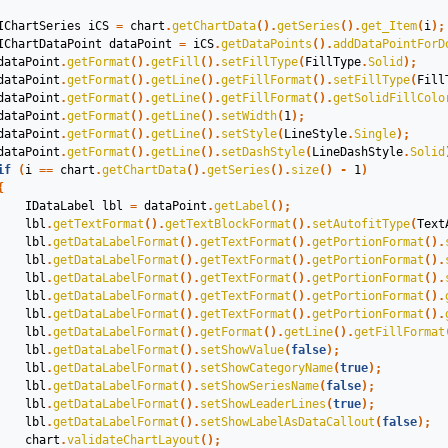
IChartSeries
iCS
=
chart
.
getChartData
().
getSeries
().
get_Item
(
i
);
IChartDataPoint
dataPoint
=
iCS
.
getDataPoints
().
addDataPointForD
dataPoint
.
getFormat
().
getFill
().
setFillType
(
FillType
.
Solid
);
dataPoint
.
getFormat
().
getLine
().
getFillFormat
().
setFillType
(
Fill
dataPoint
.
getFormat
().
getLine
().
getFillFormat
().
getSolidFillColo
dataPoint
.
getFormat
().
getLine
().
setWidth
(
1
);
dataPoint
.
getFormat
().
getLine
().
setStyle
(
LineStyle
.
Single
);
dataPoint
.
getFormat
().
getLine
().
setDashStyle
(
LineDashStyle
.
Solid
if
(
i
==
chart
.
getChartData
().
getSeries
().
size
()
-
1
)
{
IDataLabel
lbl
=
dataPoint
.
getLabel
();
lbl
.
getTextFormat
().
getTextBlockFormat
().
setAutofitType
(
Text
lbl
.
getDataLabelFormat
().
getTextFormat
().
getPortionFormat
().
lbl
.
getDataLabelFormat
().
getTextFormat
().
getPortionFormat
().
lbl
.
getDataLabelFormat
().
getTextFormat
().
getPortionFormat
().
lbl
.
getDataLabelFormat
().
getTextFormat
().
getPortionFormat
().
lbl
.
getDataLabelFormat
().
getTextFormat
().
getPortionFormat
().
lbl
.
getDataLabelFormat
().
getFormat
().
getLine
().
getFillFormat
lbl
.
getDataLabelFormat
().
setShowValue
(
false
);
lbl
.
getDataLabelFormat
().
setShowCategoryName
(
true
);
lbl
.
getDataLabelFormat
().
setShowSeriesName
(
false
);
lbl
.
getDataLabelFormat
().
setShowLeaderLines
(
true
);
lbl
.
getDataLabelFormat
().
setShowLabelAsDataCallout
(
false
);
chart
.
validateChartLayout
();