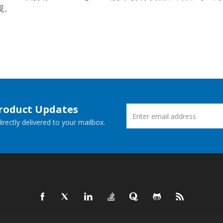
观。
Product Updates
rectly delivered to your mailbox.