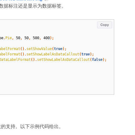
数据标注还是显示为数据标签。
Copy
pe
.
Pie
,
50
,
50
,
500
,
400
);
abelFormat
().
setShowValue
(
true
);
abelFormat
().
setShowLabelAsDataCallout
(
true
);
DataLabelFormat
().
setShowLabelAsDataCallout
(
false
);
标签标注形状的支持。以下示例代码给出。