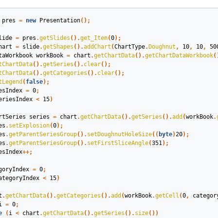
pres
=
new
Presentation
();
lide
=
pres
.
getSlides
().
get_Item
(
0
);
hart
=
slide
.
getShapes
().
addChart
(
ChartType
.
Doughnut
,
10
,
10
,
50
taWorkbook
workBook
=
chart
.
getChartData
().
getChartDataWorkbook
(
tChartData
().
getSeries
().
clear
();
tChartData
().
getCategories
().
clear
();
tLegend
(
false
);
esIndex
=
0
;
eriesIndex
<
15
)
rtSeries
series
=
chart
.
getChartData
().
getSeries
().
add
(
workBook
.
es
.
setExplosion
(
0
);
es
.
getParentSeriesGroup
().
setDoughnutHoleSize
((
byte
)
20
);
es
.
getParentSeriesGroup
().
setFirstSliceAngle
(
351
);
esIndex
++;
goryIndex
=
0
;
ategoryIndex
<
15
)
t
.
getChartData
().
getCategories
().
add
(
workBook
.
getCell
(
0
,
categor
i
=
0
;
e
(
i
<
chart
.
getChartData
().
getSeries
().
size
())