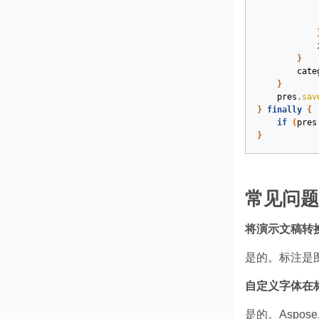
}
cate
}
pres
.
sav
}
finally
{
if
(
pres
}
常见问题
将演示文稿转换
是的。标注是
自定义字体在
是的。Aspose.