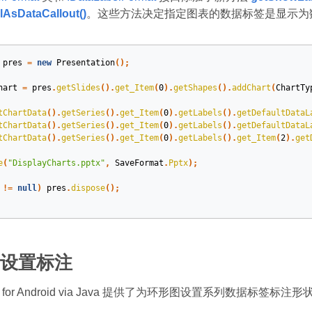
AsDataCallout()
。这些方法决定指定图表的数据标签是显示为
pres
=
new
Presentation
();
hart
=
pres
.
getSlides
().
get_Item
(
0
).
getShapes
().
addChart
(
ChartTy
tChartData
().
getSeries
().
get_Item
(
0
).
getLabels
().
getDefaultDataL
tChartData
().
getSeries
().
get_Item
(
0
).
getLabels
().
getDefaultDataL
tChartData
().
getSeries
().
get_Item
(
0
).
getLabels
().
get_Item
(
2
).
get
e
(
"DisplayCharts.pptx"
,
SaveFormat
.
Pptx
);
!=
null
)
pres
.
dispose
();
设置标注
ides for Android via Java 提供了为环形图设置系列数据