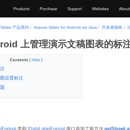
Products
Purchase
Support
Websites
About
.Slides 产品系列
Aspose.Slides for Android via Java
开发者指南
droid 上管理演示文稿图表的标
Contents
[
Hide
]
注
图设置标注
题
lFormat
类和
IDataLabelFormat
接口添加了新方法
getShowLab