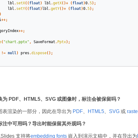
lbl
.
setX
((
float
)
lbl
.
getX
()+
(
float
)
0
.
5
);
lbl
.
setY
((
float
)
lbl
.
getY
()+
(
float
)
0
.
5
);
}
i
++;
goryIndex
++;
e
(
"chart.pptx"
,
SaveFormat
.
Pptx
);
!=
null
)
pres
.
dispose
();
为 PDF、HTML5、SVG 或图像时，标注会被保留吗？
图表渲染的一部分，因此在导出为
PDF
、
HTML5
、
SVG
或
rast
标注中可用吗？导出时能保留其外观吗？
Slides 支持将
embedding fonts
嵌入到演示文稿中，并在导出为