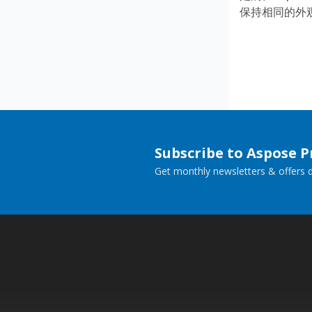
保持相同的外
Subscribe to Aspose 
Get monthly newsletters & offers di