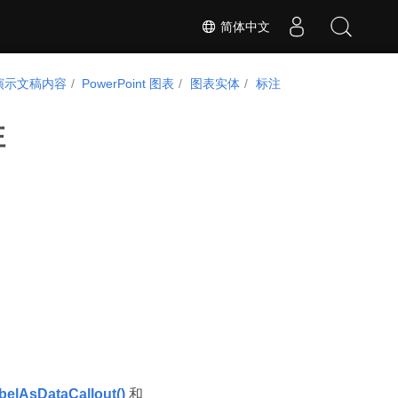
简体中文
演示文稿内容
PowerPoint 图表
图表实体
标注
注
elAsDataCallout()
和