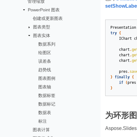
管理缩放
setShowLabel
PowerPoint 图表
创建或更新图表
图表类型
Presentation
try
{
图表实体
IChart
c
数据系列
chart
.
ge
绘图区
chart
.
ge
chart
.
ge
误差条
趋势线
pres
.
sav
}
finally
{
图表图例
if
(
pres
图表轴
}
数据标签
数据标记
数据表
为环形图
标注
Aspose.Sl
图表计算