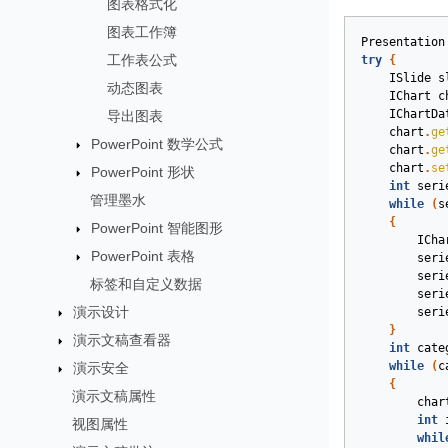
图表格式化
图表工作簿
Presentation
工作表公式
try
{
ISlide
s
动态图表
IChart
c
IChartDa
导出图表
chart
.
ge
PowerPoint 数学公式
chart
.
ge
chart
.
se
PowerPoint 形状
int
seri
管理墨水
while
(
s
{
PowerPoint 智能图形
ICha
PowerPoint 表格
seri
seri
标签和自定义数据
seri
演示设计
seri
}
演示文稿查看器
int
cate
while
(
c
演示安全
{
演示文稿属性
char
int
视图属性
whil