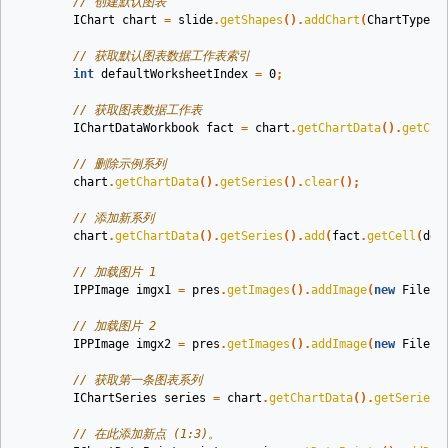
// 创建默认图表
IChart
chart
=
slide
.
getShapes
().
addChart
(
ChartType
.
L
// 获取默认图表数据工作表索引
int
defaultWorksheetIndex
=
0
;
// 获取图表数据工作表
IChartDataWorkbook
fact
=
chart
.
getChartData
().
getCha
// 删除示例系列
chart
.
getChartData
().
getSeries
().
clear
();
// 添加新系列
chart
.
getChartData
().
getSeries
().
add
(
fact
.
getCell
(
def
// 加载图片 1
IPPImage
imgx1
=
pres
.
getImages
().
addImage
(
new
FileIn
// 加载图片 2
IPPImage
imgx2
=
pres
.
getImages
().
addImage
(
new
FileIn
// 获取第一条图表系列
IChartSeries
series
=
chart
.
getChartData
().
getSeries
(
// 在此添加新点 (1:3)。