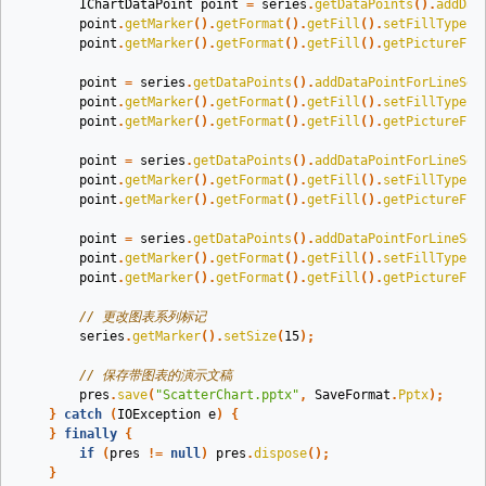
IChartDataPoint
point
=
series
.
getDataPoints
().
addDat
point
.
getMarker
().
getFormat
().
getFill
().
setFillType
(
F
point
.
getMarker
().
getFormat
().
getFill
().
getPictureFil
point
=
series
.
getDataPoints
().
addDataPointForLineSer
point
.
getMarker
().
getFormat
().
getFill
().
setFillType
(
F
point
.
getMarker
().
getFormat
().
getFill
().
getPictureFil
point
=
series
.
getDataPoints
().
addDataPointForLineSer
point
.
getMarker
().
getFormat
().
getFill
().
setFillType
(
F
point
.
getMarker
().
getFormat
().
getFill
().
getPictureFil
point
=
series
.
getDataPoints
().
addDataPointForLineSer
point
.
getMarker
().
getFormat
().
getFill
().
setFillType
(
F
point
.
getMarker
().
getFormat
().
getFill
().
getPictureFil
// 更改图表系列标记
series
.
getMarker
().
setSize
(
15
);
// 保存带图表的演示文稿
pres
.
save
(
"ScatterChart.pptx"
,
SaveFormat
.
Pptx
);
}
catch
(
IOException
e
)
{
}
finally
{
if
(
pres
!=
null
)
pres
.
dispose
();
}