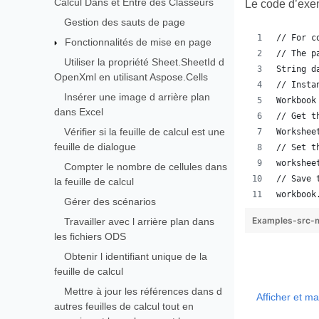
Calcul Dans et Entre des Classeurs
Le code d’exem
Gestion des sauts de page
// For c
Fonctionnalités de mise en page
// The p
Utiliser la propriété Sheet.SheetId d
String d
OpenXml en utilisant Aspose.Cells
// Insta
Insérer une image d arrière plan
Workbook
dans Excel
// Get t
Vérifier si la feuille de calcul est une
Workshee
feuille de dialogue
// Set t
workshee
Compter le nombre de cellules dans
// Save 
la feuille de calcul
workbook
Gérer des scénarios
Examples-src-m
Travailler avec l arrière plan dans
les fichiers ODS
Obtenir l identifiant unique de la
feuille de calcul
Mettre à jour les références dans d
Afficher et m
autres feuilles de calcul tout en