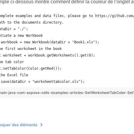
ple ci-dessous montre comment définir la couleur de l’onglet 
omplete examples and data files, please go to https://github.com
ath to the documents directory.
ataDir = "./";
ntiate a new Workbook
 workbook = new Workbook(dataDir + "Book1.xls");
he first worksheet in the book
t worksheet = workbook.getWorksheets().get(0);
he tab color
t.setTabColor(Color.getRed());
the Excel file
.save(dataDir + "worksheettabcolor.xls");
ain-java-com-aspose-cells-examples-articles-SetWorksheetTabColor-Set
asquer des éléments