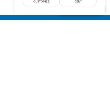
CUSTOMIZE
DENY
AI Document Assistant
Submit
Pricing
Paid Support
About