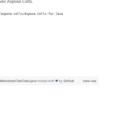
avec Aspose.Cells.
/aspose-cells/Aspose.Cells-for-Java
WorksheetTabColor.java
hosted with ❤ by
GitHub
view raw