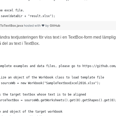
he excel file.
.save(dataDir + "result.xlsx");
ToTextBox.java
hosted with ❤ by
GitHub
ndra textjusteringen för viss text i en TextBox-form med lämpl
å del av text i TextBox.
omplete examples and data files, please go to https://github.com
lize an object of the Workbook class to load template file
 sourceWb = new Workbook("SampleTextboxExcel2016.xlsx");
s the target textbox whose text is to be aligned
urceTextBox = sourceWb.getWorksheets().get(0).getShapes().get(0)
e and object of the target workbook