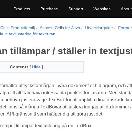
Products
Purchase
Support
Websites
About
Cells Produktfamilj
Aspose.Cells for Java
Utvecklarguide
Former
la in textjustering för textrutan
 tillämpar / ställer in textjus
Contents
[
Hide
]
förbättra uttrycksförmågan i våra dokument och diagram, och att t
lpa till att framhäva intressanta punkter för läsarna. Men standa
du behöva justera varje TextBox för att uppfylla dina önskade kr
det finns så många TextBoxar att justera tror jag att du kommer a
 en API-gränssnitt som hjälper dig att göra just det.
empel tillämpar textjustering på en TextBox.