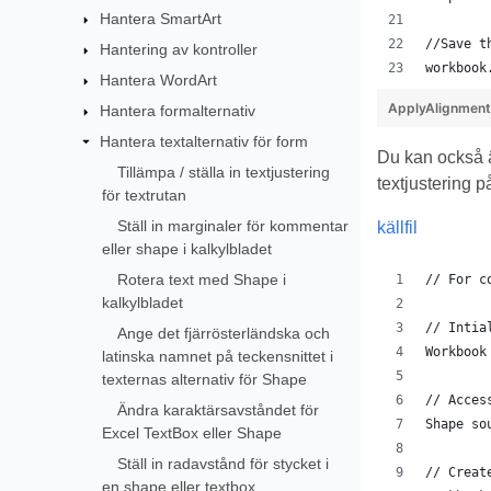
Hantera SmartArt
//Save t
Hantering av kontroller
workbook
Hantera WordArt
ApplyAlignment
Hantera formalternativ
Hantera textalternativ för form
Du kan också ä
Tillämpa / ställa in textjustering
textjustering p
för textrutan
Ställ in marginaler för kommentar
källfil
eller shape i kalkylbladet
Rotera text med Shape i
// For c
kalkylbladet
// Intia
Ange det fjärrösterländska och
Workbook
latinska namnet på teckensnittet i
texternas alternativ för Shape
// Acces
Ändra karaktärsavståndet för
Shape so
Excel TextBox eller Shape
Ställ in radavstånd för stycket i
// Creat
en shape eller textbox