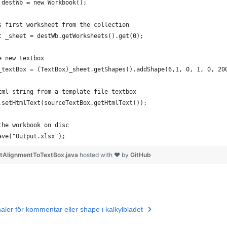
 destWb = new Workbook();
s first worksheet from the collection
t _sheet = destWb.getWorksheets().get(0);
e new textbox
_textBox = (TextBox)_sheet.getShapes().addShape(6,1, 0, 1, 0, 20
tml string from a template file textbox
.setHtmlText(sourceTextBox.getHtmlText());
the workbook on disc
ave("Output.xlsx");
xtAlignmentToTextBox.java
hosted with ❤ by
GitHub
naler för kommentar eller shape i kalkylbladet