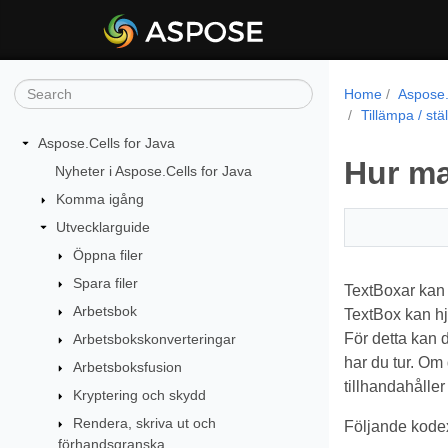
Home
Aspose.
Tillämpa / stäl
Aspose.Cells for Java
Hur man
Nyheter i Aspose.Cells for Java
Komma igång
Utvecklarguide
Öppna filer
Spara filer
TextBoxar kan 
Arbetsbok
TextBox kan hjä
För detta kan 
Arbetsbokskonverteringar
har du tur. Om 
Arbetsboksfusion
tillhandahåller
Kryptering och skydd
Rendera, skriva ut och
Följande kodex
förhandsgranska