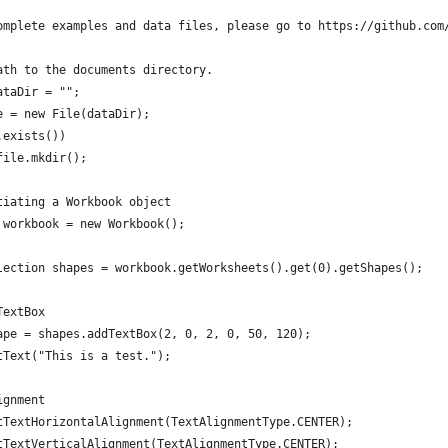
omplete examples and data files, please go to https://github.com
ath to the documents directory.
ataDir = "";
e = new File(dataDir);
.exists())
	file.mkdir();
tiating a Workbook object
 workbook = new Workbook();
lection shapes = workbook.getWorksheets().get(0).getShapes();
TextBox
ape = shapes.addTextBox(2, 0, 2, 0, 50, 120);
tText("This is a test.");
ignment
tTextHorizontalAlignment(TextAlignmentType.CENTER);
tTextVerticalAlignment(TextAlignmentType.CENTER);