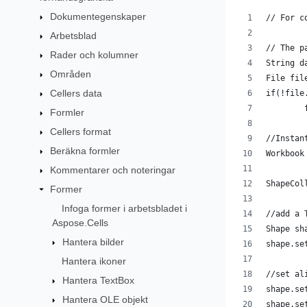
Dokumentegenskaper
// For c
Arbetsblad
// The p
Rader och kolumner
String d
Områden
File fil
Cellers data
if(!file
Formler
Cellers format
//Instan
Beräkna formler
Workbook
Kommentarer och noteringar
ShapeCol
Former
Infoga former i arbetsbladet i
//add a 
Aspose.Cells
Shape sh
Hantera bilder
shape.se
Hantera ikoner
//set al
Hantera TextBox
shape.se
Hantera OLE objekt
shape.se