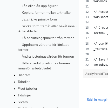
Workbook
Lås eller lås upp figurer
// Acces
Kopiera former mellan arkmallar
Workshee
data i icke primitiv form
Skicka form framåt eller bakåt inne i
// Creat
Arbetsbladet
TextBox 
Få anslutningspunkter från formen
// Use H
Uppdatera värdena för länkade
_textBox
former
Ändra justeringsvärden för formen
// Save 
Hitta absolut position av formen
destWb.s
innanför arbetsbladet
ApplyPartialTe
Diagram
Tabeller
Pivot tabeller
Tidslinjer
Ställ in margi
Slicers