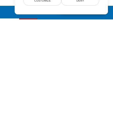
CUSTOMIZE
DENY
AI Document Assistant
Submit
Pricing
Paid Support
About