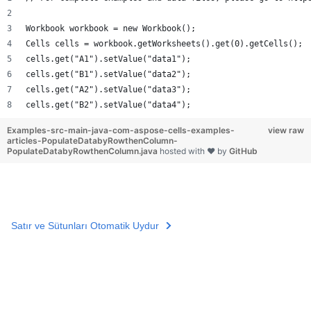
Workbook workbook = new Workbook();
Cells cells = workbook.getWorksheets().get(0).getCells();
cells.get("A1").setValue("data1");
cells.get("B1").setValue("data2");
cells.get("A2").setValue("data3");
cells.get("B2").setValue("data4");
Examples-src-main-java-com-aspose-cells-examples-
view raw
articles-PopulateDatabyRowthenColumn-
PopulateDatabyRowthenColumn.java
hosted with ❤ by
GitHub
Satır ve Sütunları Otomatik Uydur