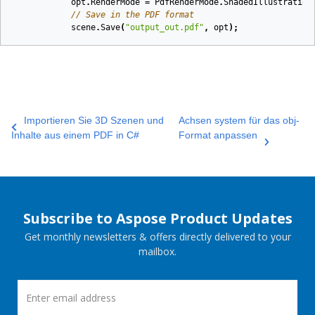
opt
.
RenderMode
=
PdfRenderMode
.
ShadedIllustration
// Save in the PDF format
scene
.
Save
(
"output_out.pdf"
,
opt
);
Importieren Sie 3D Szenen und
Achsen system für das obj-
Inhalte aus einem PDF in C#
Format anpassen
Subscribe to Aspose Product Updates
Get monthly newsletters & offers directly delivered to your
mailbox.