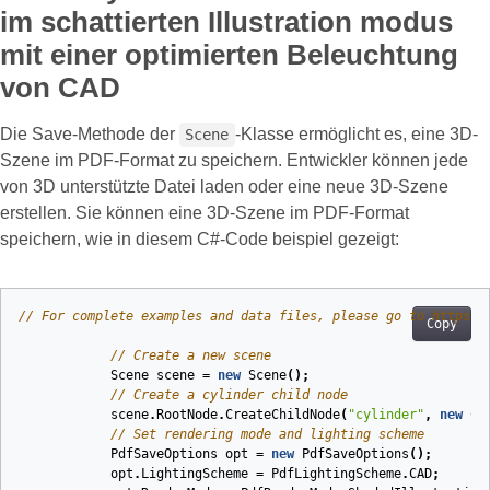
im schattierten Illustration modus
mit einer optimierten Beleuchtung
von CAD
Die Save-Methode der
-Klasse ermöglicht es, eine 3D-
Scene
Szene im PDF-Format zu speichern. Entwickler können jede
von 3D unterstützte Datei laden oder eine neue 3D-Szene
erstellen. Sie können eine 3D-Szene im PDF-Format
speichern, wie in diesem C#-Code beispiel gezeigt:
// For complete examples and data files, please go to https:/
Copy
// Create a new scene
Scene
scene
=
new
Scene
();
// Create a cylinder child node
scene
.
RootNode
.
CreateChildNode
(
"cylinder"
,
new
Cy
// Set rendering mode and lighting scheme
PdfSaveOptions
opt
=
new
PdfSaveOptions
();
opt
.
LightingScheme
=
PdfLightingScheme
.
CAD
;