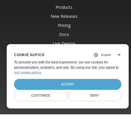
Products
New Releases
Pricing
Docs
Live Demos
Free Support
COOKIE NOTICE
Paid Support
To provide you with the best experience, we use cookies for
personalization, analytics, and ads. By using our site, you agree to
Paid Consulting
our cookie policy
.
Blog
ACCEPT
Websites
CUSTOMIZE
DENY
About
© Aspose Pty Ltd 2001-2026.
All Rights Reserved.