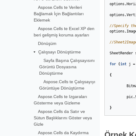
options
.
Hori
Aspose.Cells te Verileri
Bağlamak İçin Bağlantıları
options
.
Vert
Eklemek
//Specify th
Aspose.Cells te Excel XP den
options
.
Imag
beri gelişmiş koruma ayarları
//Sheet2Imag
Dönüşüm
Çalışsayı Dönüştürme
SheetRender
Sayfa Başına Çalışsayısını
for
(
int
j
=
Görüntü Dosyasına
Dönüştürme
{
Aspose.Cells te Çalışsayıyı
Bitm
Görüntüye Dönüştürme
Aspose.Cells te Izgaraları
pic
.
Gösterme veya Gizleme
}
Aspose.Cells da Satır ve
Sütun Başlıklarını Göster veya
Gizle
Aspose.Cells da Kaydırma
Örnek Ko