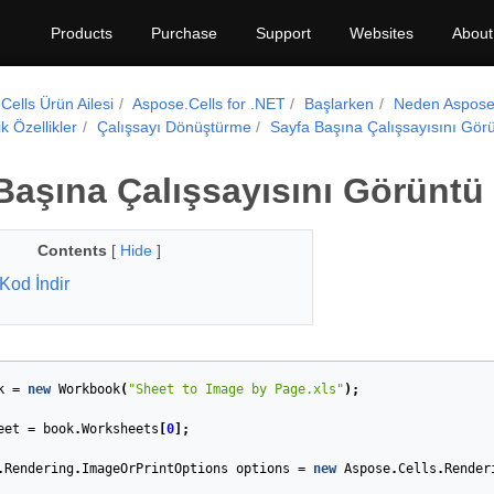
Products
Purchase
Support
Websites
About
Cells Ürün Ailesi
Aspose.Cells for .NET
Başlarken
Neden Aspose
 Özellikler
Çalışsayı Dönüştürme
Sayfa Başına Çalışsayısını Gö
Başına Çalışsayısını Görünt
Contents
[
Hide
]
Kod İndir
k
=
new
Workbook
(
"Sheet to Image by Page.xls"
);
eet
=
book
.
Worksheets
[
0
];
.
Rendering
.
ImageOrPrintOptions
options
=
new
Aspose
.
Cells
.
Render