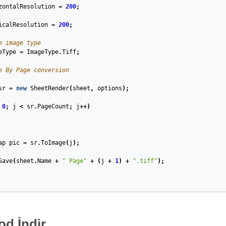
zontalResolution
=
200
;
icalResolution
=
200
;
e image type
eType
=
ImageType
.
Tiff
;
e By Page conversion
sr
=
new
SheetRender
(
sheet
,
options
);
0
;
j
<
sr
.
PageCount
;
j
++)
ap
pic
=
sr
.
ToImage
(
j
);
Save
(
sheet
.
Name
+
" Page"
+
(
j
+
1
)
+
".tiff"
);
d İndir