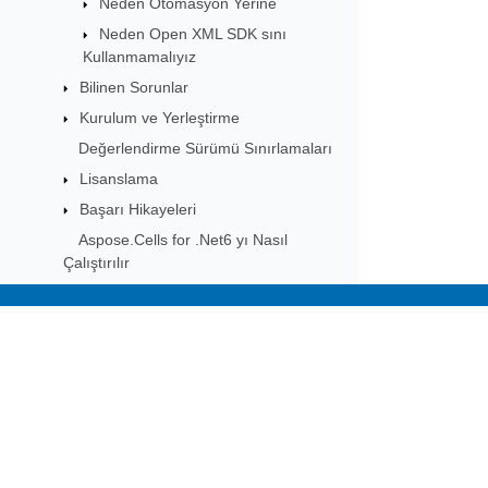
Neden Otomasyon Yerine
Neden Open XML SDK sını
Kullanmamalıyız
Bilinen Sorunlar
Kurulum ve Yerleştirme
Değerlendirme Sürümü Sınırlamaları
Lisanslama
Başarı Hikayeleri
Aspose.Cells for .Net6 yı Nasıl
Çalıştırılır
Blazor da Aspose.Cells ı Nasıl
Çalıştırılır
Subscribe to Aspose 
Docker da Aspose.Cells ı Çalıştırma
Linux ta Yazı Tipi Nasıl Kurulur
Get monthly newsletters & offers di
Örnekleri Nasıl Çalıştırabilirim
AWS Lambda da Aspose.Cells Nasıl
Çalıştırılır