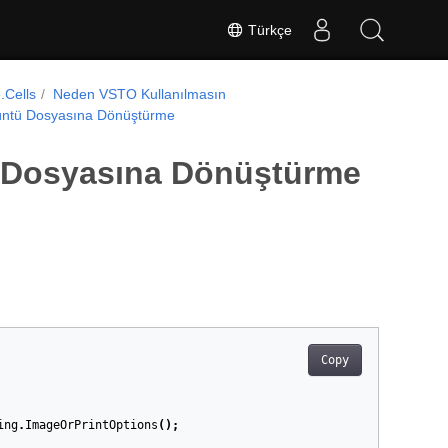
Türkçe
.Cells
Neden VSTO Kullanılmasın
rüntü Dosyasına Dönüştürme
ü Dosyasına Dönüştürme
Copy
ing
.
ImageOrPrintOptions
();