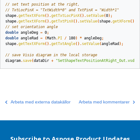
// set text position at the right,
// TxtLocPinX = "TxtWidth*0" and TxtPinX = "Width*1"
shape
.
getTextXForm
().
getTxtLocPinX
().
setValue
(
0
);
shape
.
getTextXForm
().
getTxtPinX
().
setValue
(
shape
.
getXForm
().
g
// set orientation angle
double
angleDeg
=
0
;
double
angleRad
=
(
Math
.
PI
/
180
)
*
angleDeg
;
shape
.
getTextXForm
().
getTxtAngle
().
setValue
(
angleRad
);
// save Visio diagram in the local storage
diagram
.
save
(
dataDir
+
"SetShapeTextPositionAtRight_Out.vsdx"
Arbeta med externa datakällor
Arbeta med kommentarer
Subscribe to Aspose Product Updates