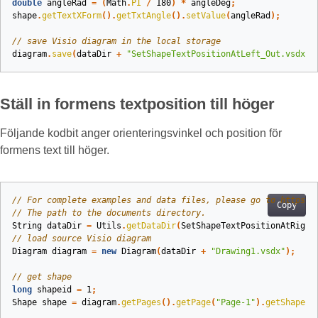
double
angleRad
=
(
Math
.
PI
/
180
)
*
angleDeg
;
shape
.
getTextXForm
().
getTxtAngle
().
setValue
(
angleRad
);
// save Visio diagram in the local storage
diagram
.
save
(
dataDir
+
"SetShapeTextPositionAtLeft_Out.vsdx"
,
Ställ in formens textposition till höger
Följande kodbit anger orienteringsvinkel och position för
formens text till höger.
// For complete examples and data files, please go to https:/
Copy
// The path to the documents directory.
String
dataDir
=
Utils
.
getDataDir
(
SetShapeTextPositionAtRight
// load source Visio diagram
Diagram
diagram
=
new
Diagram
(
dataDir
+
"Drawing1.vsdx"
);
// get shape
long
shapeid
=
1
;
Shape
shape
=
diagram
.
getPages
().
getPage
(
"Page-1"
).
getShapes
(