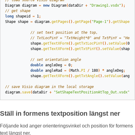
// load source Visio diagram
Diagram
diagram
=
new
Diagram
(
dataDir
+
"Drawing1.vsdx"
);
// get shape
long
shapeid
=
1
;
Shape
shape
=
diagram
.
getPages
().
getPage
(
"Page-1"
).
getShapes
(
// set text position at the top,
// TxtLocPinY = "TxtHeight*0" and TxtPinY = "Heig
shape
.
getTextXForm
().
getTxtLocPinY
().
setValue
(
0
);
shape
.
getTextXForm
().
getTxtPinY
().
setValue
(
shape
.
// set orientation angle
double
angleDeg
=
0
;
double
angleRad
=
(
Math
.
PI
/
180
)
*
angleDeg
;
shape
.
getTextXForm
().
getTxtAngle
().
setValue
(
angle
// save Visio diagram in the local storage
diagram
.
save
(
dataDir
+
"SetShapeTextPositionAtTop_Out.vsdx"
,
Ställ in formens textposition längst ner
Följande kod anger orienteringsvinkel och position för formens
text längst ner.