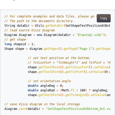
// For complete examples and data files, please go to https:/
Copy
// The path to the documents directory.
String
dataDir
=
Utils
.
getDataDir
(
SetShapeTextPositionAtBotto
// load source Visio diagram
Diagram
diagram
=
new
Diagram
(
dataDir
+
"Drawing1.vsdx"
);
// get shape
long
shapeid
=
1
;
Shape
shape
=
diagram
.
getPages
().
getPage
(
"Page-1"
).
getShapes
(
// set text position at the bottom,
// TxtLocPinY = "TxtHeight*1" and TxtPinY = "Hei
shape
.
getTextXForm
().
getTxtLocPinY
().
setValue
(
sh
shape
.
getTextXForm
().
getTxtPinY
().
setValue
(
0
);
// set orientation angle
double
angleDeg
=
0
;
double
angleRad
=
(
Math
.
PI
/
180
)
*
angleDeg
;
shape
.
getTextXForm
().
getTxtAngle
().
setValue
(
angl
// save Visio diagram in the local storage
diagram
.
save
(
dataDir
+
"SetShapeTextPositionAtBottom_Out.vsdx