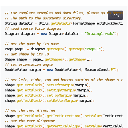
// For complete examples and data files, please go to https:/
Copy
// The path to the documents directory.
String
dataDir
=
Utils
.
getDataDir
(
FormatShapeTextBlockSection
// load source Visio diagram
Diagram
diagram
=
new
Diagram
(
dataDir
+
"Drawing1.vsdx"
);
// get the page by its name
Page
page1
=
diagram
.
getPages
().
getPage
(
"Page-1"
);
// get shape by its ID
Shape
shape
=
page1
.
getShapes
().
getShape
(
1
);
// set orientation angle
DoubleValue
margin
=
new
DoubleValue
(
4
,
MeasureConst
.
PT
);
// set left, right, top and bottom margins of the shape's tex
shape
.
getTextBlock
().
setLeftMargin
(
margin
);
shape
.
getTextBlock
().
setRightMargin
(
margin
);
shape
.
getTextBlock
().
setTopMargin
(
margin
);
shape
.
getTextBlock
().
setBottomMargin
(
margin
);
// set the text direction
shape
.
getTextBlock
().
getTextDirection
().
setValue
(
TextDirectio
// set the text alignment
shape
.
getTextBlock
().
getVerticalAlign
().
setValue
(
VerticalAlig