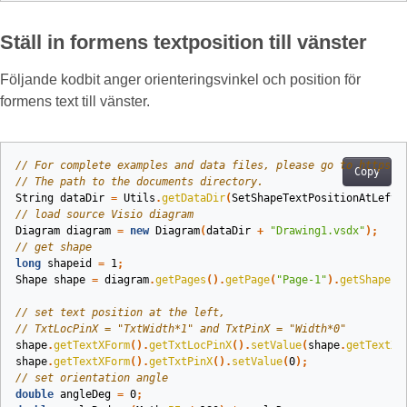
Ställ in formens textposition till vänster
Följande kodbit anger orienteringsvinkel och position för
formens text till vänster.
// For complete examples and data files, please go to https:/
Copy
// The path to the documents directory.
String
dataDir
=
Utils
.
getDataDir
(
SetShapeTextPositionAtLeft
.
// load source Visio diagram
Diagram
diagram
=
new
Diagram
(
dataDir
+
"Drawing1.vsdx"
);
// get shape
long
shapeid
=
1
;
Shape
shape
=
diagram
.
getPages
().
getPage
(
"Page-1"
).
getShapes
(
// set text position at the left,
// TxtLocPinX = "TxtWidth*1" and TxtPinX = "Width*0"
shape
.
getTextXForm
().
getTxtLocPinX
().
setValue
(
shape
.
getTextXF
shape
.
getTextXForm
().
getTxtPinX
().
setValue
(
0
);
// set orientation angle
double
angleDeg
=
0
;